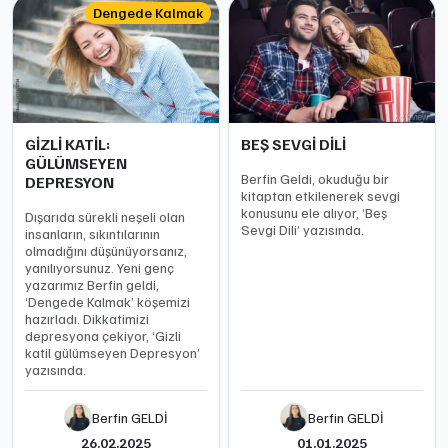
Dengede Kalmak
GİZLİ KATİL:
BEŞ SEVGİ DİLİ
GÜLÜMSEYEN
Berfin Geldi, okuduğu bir
DEPRESYON
kitaptan etkilenerek sevgi
konusunu ele alıyor, ‘Beş
Dışarıda sürekli neşeli olan
Sevgi Dili’ yazısında.
insanların, sıkıntılarının
olmadığını düşünüyorsanız,
yanılıyorsunuz. Yeni genç
yazarımız Berfin geldi,
‘Dengede Kalmak’ köşemizi
hazırladı. Dikkatimizi
depresyona çekiyor, ‘Gizli
katil gülümseyen Depresyon’
yazısında.
Berfin GELDİ
Berfin GELDİ
26.02.2025
01.01.2025