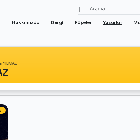
Hakkımızda
Dergi
Köşeler
Yazarlar
Ma
in YILMAZ
AZ
ar