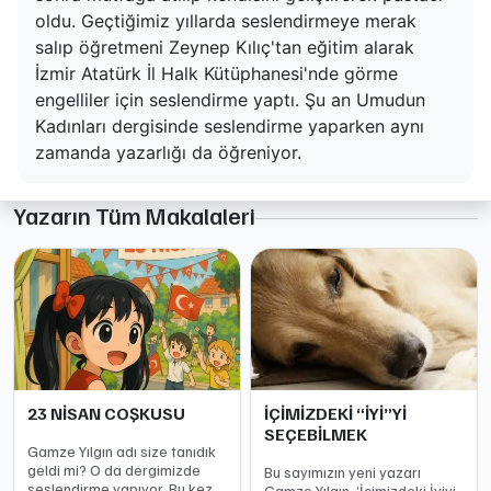
oldu. Geçtiğimiz yıllarda seslendirmeye merak
salıp öğretmeni Zeynep Kılıç'tan eğitim alarak
İzmir Atatürk İl Halk Kütüphanesi'nde görme
engelliler için seslendirme yaptı. Şu an Umudun
Kadınları dergisinde seslendirme yaparken aynı
zamanda yazarlığı da öğreniyor.
Yazarın Tüm Makalaleri
23 NİSAN COŞKUSU
İÇİMİZDEKİ “İYİ”Yİ
SEÇEBİLMEK
Gamze Yılgın adı size tanıdık
geldi mi? O da dergimizde
Bu sayımızın yeni yazarı
seslendirme yapıyor. Bu kez
Gamze Yılgın. ‘İçimizdeki İyiyi