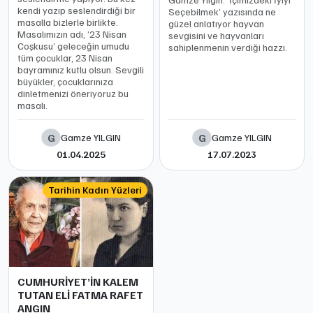
kendi yazıp seslendirdiği bir
Seçebilmek’ yazısında ne
masalla bizlerle birlikte.
güzel anlatıyor hayvan
Masalımızın adı, ’23 Nisan
sevgisini ve hayvanları
Coşkusu’ geleceğin umudu
sahiplenmenin verdiği hazzı.
tüm çocuklar, 23 Nisan
bayramınız kutlu olsun. Sevgili
büyükler, çocuklarınıza
dinletmenizi öneriyoruz bu
masalı.
G
G
Gamze YILGIN
Gamze YILGIN
01.04.2025
17.07.2023
Tarihin Kadın Yüzleri
CUMHURİYET’İN KALEM
TUTAN ELİ FATMA RAFET
ANGIN