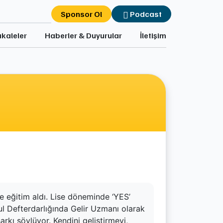
Sponsor Ol
Podcast
kaleler
Haberler & Duyurular
İletişim
de eğitim aldı. Lise döneminde ‘YES’
bul Defterdarlığında Gelir Uzmanı olarak
rkı söylüyor. Kendini geliştirmeyi,