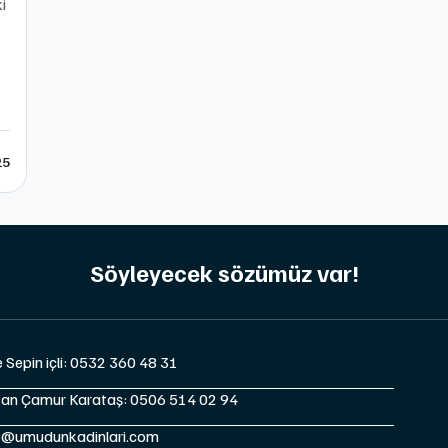
i
25
Söyleyecek sözümüz var!
e Sepin içli: 0532 360 48 31
tan Çamur Karataş: 0506 514 02 94
o@umudunkadinlari.com