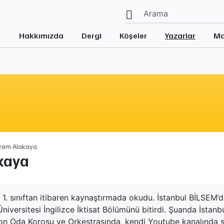
Hakkımızda
Dergi
Köşeler
Yazarlar
Ma
zem Alakaya
kaya
l 1. sınıftan itibaren kaynaştırmada okudu. İstanbul BİLSEM’
Üniversitesi İngilizce İktisat Bölümünü bitirdi. Şuanda İstan
eon Oda Korosu ve Orkestrasında, kendi Youtube kanalında şa