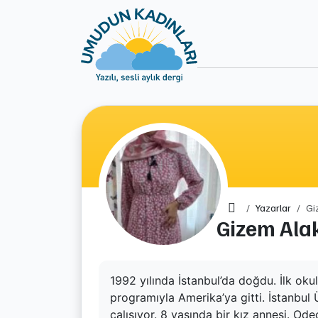
Ana Sayfa
Yazarlar
Gi
Gizem Ala
1992 yılında İstanbul’da doğdu. İlk oku
programıyla Amerika’ya gitti. İstanbul 
çalışıyor. 8 yaşında bir kız annesi. Od