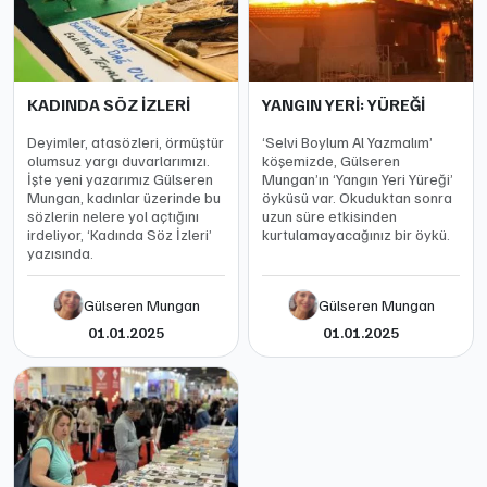
KADINDA SÖZ İZLERİ
YANGIN YERİ: YÜREĞİ
Deyimler, atasözleri, örmüştür
‘Selvi Boylum Al Yazmalım’
olumsuz yargı duvarlarımızı.
köşemizde, Gülseren
İşte yeni yazarımız Gülseren
Mungan’ın ‘Yangın Yeri Yüreği’
Mungan, kadınlar üzerinde bu
öyküsü var. Okuduktan sonra
sözlerin nelere yol açtığını
uzun süre etkisinden
irdeliyor, ‘Kadında Söz İzleri’
kurtulamayacağınız bir öykü.
yazısında.
Gülseren Mungan
Gülseren Mungan
01.01.2025
01.01.2025