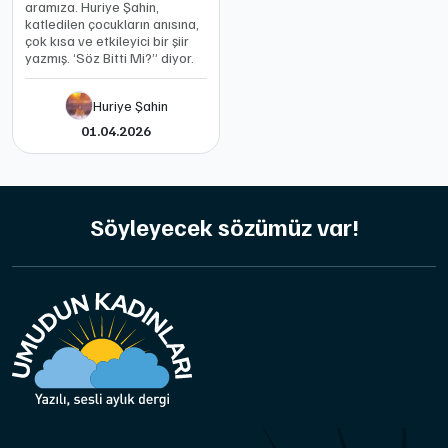
aramıza. Huriye Şahin,
katledilen çocukların anısına,
çok kısa ve etkileyici bir şiir
yazmış. ‘Söz Bitti Mi?” diyor.
Huriye Şahin
01.04.2026
Söyleyecek sözümüz var!