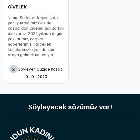
CİVELEK
‘Umut Şarkıları’ köşemizde,
yeni yitirdiğimiz Güzide
Kasacı’dan Civelek adlı şarkıyı
dinliyoruz. 2024 yılında özgün
yazılarımız, çarpıcı
haberlerimiz, ilgi çeken
köşelerimizle yeniden bir
araya gelmek umuduyla.
S
Söyleyen Güzide Kasacı
01.01.2023
Söyleyecek sözümüz var!