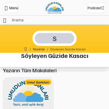
Menü
Podcast
S
Ana Sayfa
Yazarlar
Söyleyen Güzide Kasacı
Söyleyen Güzide Kasacı
Yazarın Tüm Makalaleri
Umut Şarkıları