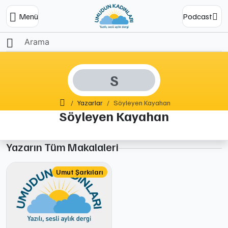
Menü
Podcast
S
Ana Sayfa
Yazarlar
Söyleyen Kayahan
Söyleyen Kayahan
Yazarın Tüm Makalaleri
Umut Şarkıları