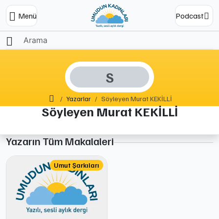
Menü
Podcast
S
Ana Sayfa
Yazarlar
Söyleyen Murat KEKİLLİ
Söyleyen Murat KEKİLLİ
Yazarın Tüm Makalaleri
Umut Şarkıları