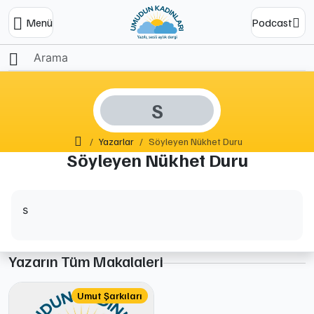
Menü
Podcast
S
Ana Sayfa
Yazarlar
Söyleyen Nükhet Duru
Söyleyen Nükhet Duru
s
Yazarın Tüm Makalaleri
Umut Şarkıları