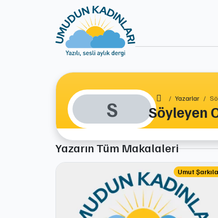
Ana Sayfa
Yazarlar
Sö
S
Söyleyen O
Yazarın Tüm Makalaleri
Umut Şarkıla