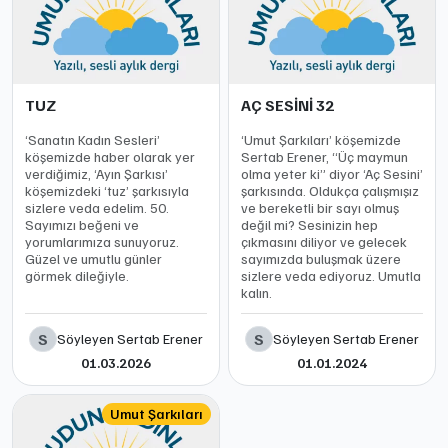
TUZ
AÇ SESİNİ 32
‘Sanatın Kadın Sesleri’
‘Umut Şarkıları’ köşemizde
köşemizde haber olarak yer
Sertab Erener, “Üç maymun
verdiğimiz, ‘Ayın Şarkısı’
olma yeter ki” diyor ‘Aç Sesini’
köşemizdeki ‘tuz’ şarkısıyla
şarkısında. Oldukça çalışmışız
sizlere veda edelim. 50.
ve bereketli bir sayı olmuş
Sayımızı beğeni ve
değil mi? Sesinizin hep
yorumlarımıza sunuyoruz.
çıkmasını diliyor ve gelecek
Güzel ve umutlu günler
sayımızda buluşmak üzere
görmek dileğiyle.
sizlere veda ediyoruz. Umutla
kalın.
S
S
Söyleyen Sertab Erener
Söyleyen Sertab Erener
01.03.2026
01.01.2024
Umut Şarkıları