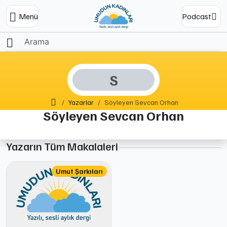
Menü
Podcast
S
Ana Sayfa
Yazarlar
Söyleyen Sevcan Orhan
Söyleyen Sevcan Orhan
Yazarın Tüm Makalaleri
Umut Şarkıları