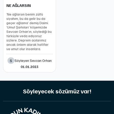
NE AĞLARSIN
‘Ne ağlarsın benim zülfü
siyahım, bu da gelir bu da
geçer ağlama’ demiş Daimi.
‘Umut Şarkıları’ köşemizde
Sevcan Orhan’ın, söylediği bu
türküyle veda ediyoruz
sizlere. Deprem acılarımız
ancak önlem alarak hafifler
ve umut olur insanlara.
S
Söyleyen Sevcan Orhan
01.01.2023
Söyleyecek sözümüz var!