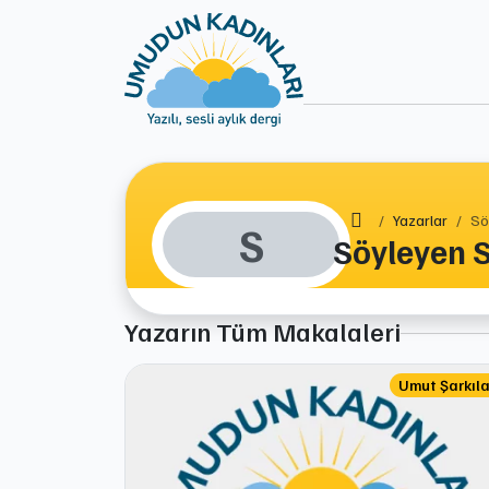
Ana Sayfa
Yazarlar
Sö
S
Söyleyen 
Yazarın Tüm Makalaleri
Umut Şarkıla