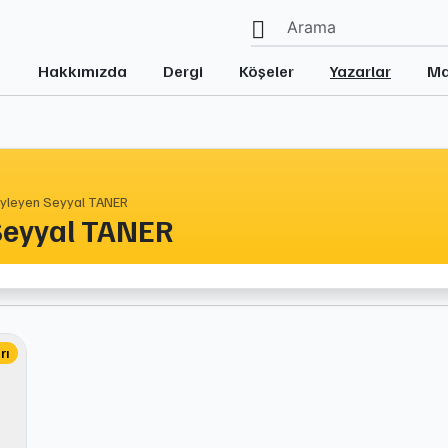
Hakkımızda
Dergi
Köşeler
Yazarlar
Ma
yleyen Seyyal TANER
Seyyal TANER
rı