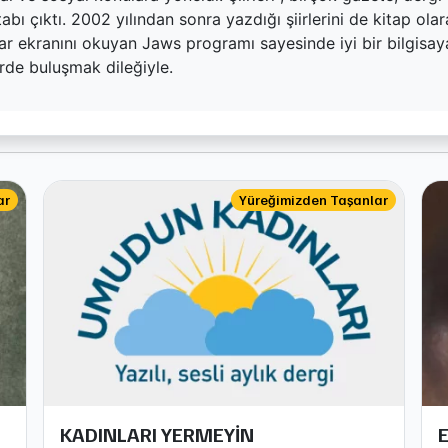
kitabı çıktı. 2002 yılından sonra yazdığı şiirlerini de kitap ol
r ekranını okuyan Jaws programı sayesinde iyi bir bilgisayar
erde buluşmak dileğiyle.
ar
Yüreğimizden Taşanlar
KADINLARI YERMEYİN