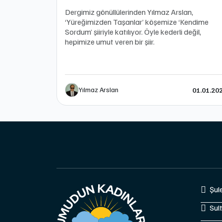
Dergimiz gönüllülerinden Yılmaz Arslan,
‘Yüreğimizden Taşanlar’ köşemize ‘Kendime
Sordum’ şiiriyle katılıyor. Öyle kederli değil,
hepimize umut veren bir şiir.
Yılmaz Arslan
01.01.20
Şul
Sul