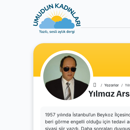
Ana Sayfa
Yazarlar
Yı
Yılmaz Ars
1957 yılında İstanbul’un Beykoz İlçesi
beri görme engelli olduğu için tedavi 
siyasi şiir yazdı. Daha sonraları duygus