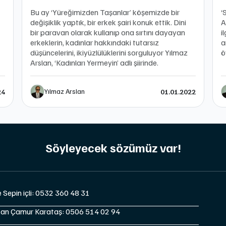
Bu ay ‘Yüreğimizden Taşanlar’ köşemizde bir
‘
değişiklik yaptık, bir erkek şairi konuk ettik. Dini
A
bir paravan olarak kullanıp ona sırtını dayayan
i
erkeklerin, kadınlar hakkındaki tutarsız
a
düşüncelerini, ikiyüzlülüklerini sorguluyor Yılmaz
ö
Arslan, ‘Kadınları Yermeyin’ adlı şiirinde.
Yılmaz Arslan
24
01.01.2022
Söyleyecek sözümüz var!
e Sepin içli: 0532 360 48 31
tan Çamur Karataş: 0506 514 02 94