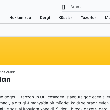
Hakkımızda
Dergi
Köşeler
Yazarlar
Ma
lmaz Arslan
lan
nde doğdu. Trabzon’un Of İlçesinden İstanbul’a göç eden ai
amacıyla gittiği Almanya’da bir müddet kaldı ve orada evlen
al ve sosyal konulara yöneldi. Şiirleri , birçok gazete, dergi