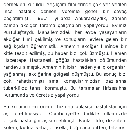
dernekleri kuruldu. Yeşilçam filmlerinde çok yer verilen
ince hastalık denilen veremle genel bir savaş
başlatılmıştı. 1960’lı yıllarda Ankara’daydık, zaman
zaman akciğer tarama çalışmaları yapılıyordu. Evimiz
Kurtuluş’taydı. Mahallemizdeki her evde yaşayanların
akciğer filmi çekilmiş ve sonuçlarını evlere gelen bir
sağlıkçıdan öğrenmiştik. Annemin akciğer filminde bir
kitle tespit edilmiş, bu haber bizi çok üzmüştü. Hemen
Hacettepe Hastanesi, göğüs hastalıkları bölümünden
randevu almıştık. Annemin kiloları nedeniyle iç organları
yağlanmış, akciğerine gölgesi düşmüştü. Bu sonuç bizi
çok rahatlatmıştı ama komşularımızdan bazılarına
tüberküloz tanısı konmuştu. Bu taramalar Hıfzıssıhha
Kurumunda ve ücretsiz yapılıyordu.
Bu kurumun en önemli hizmeti bulaşıcı hastalıklar için
aşı üretilmesiydi. Cumhuriyet’le birlikte ülkemizde
birçok hastalığın aşısı üretilmişti. Bunlar; tifo, dizanteri,
kolera, kuduz, veba, brusella, boğmaca, difteri, tetanos,