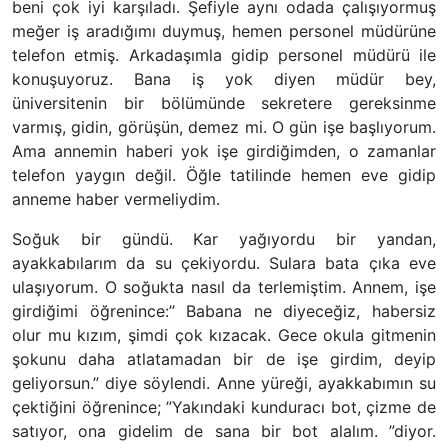
beni çok iyi karşıladı. Şefiyle aynı odada çalışıyormuş
meğer iş aradığımı duymuş, hemen personel müdürüne
telefon etmiş. Arkadaşımla gidip personel müdürü ile
konuşuyoruz. Bana iş yok diyen müdür bey,
üniversitenin bir bölümünde sekretere gereksinme
varmış, gidin, görüşün, demez mi. O gün işe başlıyorum.
Ama annemin haberi yok işe girdiğimden, o zamanlar
telefon yaygın değil. Öğle tatilinde hemen eve gidip
anneme haber vermeliydim.
Soğuk bir gündü. Kar yağıyordu bir yandan,
ayakkabılarım da su çekiyordu. Sulara bata çıka eve
ulaşıyorum. O soğukta nasıl da terlemiştim. Annem, işe
girdiğimi öğrenince:” Babana ne diyeceğiz, habersiz
olur mu kızım, şimdi çok kızacak. Gece okula gitmenin
şokunu daha atlatamadan bir de işe girdim, deyip
geliyorsun.” diye söylendi. Anne yüreği, ayakkabımın su
çektiğini öğrenince; ”Yakındaki kunduracı bot, çizme de
satıyor, ona gidelim de sana bir bot alalım. ”diyor.