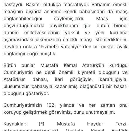
hastaydı. Bakımı oldukça masraflıydı. Babamın emekli
maaşının dışında anneme kendi babasından da maaş
bağlanabileceğini söylemişlerdi. Maaş için
başvurduğumuzda büyükbabam gibi bütün birinci
dönem milletvekillerinin yoksul ve yeni kurulma
aşamasındaki ülkemizden emekli maaşı istemediklerini,
devletin onlara “hizmet-i vataniye” den bir miktar aylık
bağladığını öğrenmiştik.
Bütün bunlar Mustafa Kemal Atatürk’ün kurduğu
Cumhuriyetin ne denli önemli, kıymetli olduğunu ve
Atatürk’ün dehası, ileri görüşüyle, kararlılığıyla,
ulusumuzun çabasıyla kazanılmış olağanüstü bir başarı
olduğunu gösteriyor.
Cumhuriyetimizin 102. yılında ve her zaman onu
koruyup geliştirmek görevimiz, bunu unutmayalım.
Kaynaklar: (*) Mustafa Haydar Terzi,
https//atamdergi.gov.tr// Mustafa Kemal Atatürk