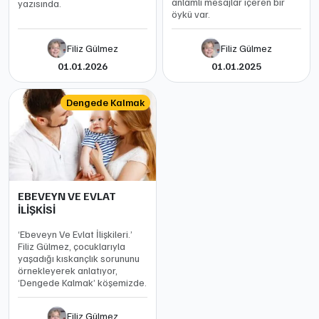
anlamlı mesajlar içeren bir
yazısında.
öykü var.
Filiz Gülmez
Filiz Gülmez
01.01.2026
01.01.2025
Dengede Kalmak
EBEVEYN VE EVLAT
İLİŞKİSİ
‘Ebeveyn Ve Evlat İlişkileri.’
Filiz Gülmez, çocuklarıyla
yaşadığı kıskançlık sorununu
örnekleyerek anlatıyor,
‘Dengede Kalmak’ köşemizde.
Filiz Gülmez