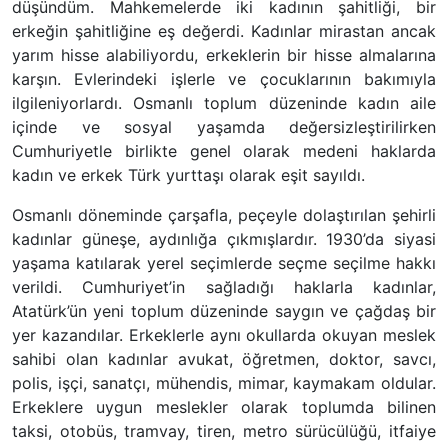
düşündüm. Mahkemelerde iki kadının şahitliği, bir
erkeğin şahitliğine eş değerdi. Kadınlar mirastan ancak
yarım hisse alabiliyordu, erkeklerin bir hisse almalarına
karşın. Evlerindeki işlerle ve çocuklarının bakımıyla
ilgileniyorlardı. Osmanlı toplum düzeninde kadın aile
içinde ve sosyal yaşamda değersizleştirilirken
Cumhuriyetle birlikte genel olarak medeni haklarda
kadın ve erkek Türk yurttaşı olarak eşit sayıldı.
Osmanlı döneminde çarşafla, peçeyle dolaştırılan şehirli
kadınlar güneşe, aydınlığa çıkmışlardır. 1930’da siyasi
yaşama katılarak yerel seçimlerde seçme seçilme hakkı
verildi. Cumhuriyet’in sağladığı haklarla kadınlar,
Atatürk’ün yeni toplum düzeninde saygın ve çağdaş bir
yer kazandılar. Erkeklerle aynı okullarda okuyan meslek
sahibi olan kadınlar avukat, öğretmen, doktor, savcı,
polis, işçi, sanatçı, mühendis, mimar, kaymakam oldular.
Erkeklere uygun meslekler olarak toplumda bilinen
taksi, otobüs, tramvay, tiren, metro sürücülüğü, itfaiye