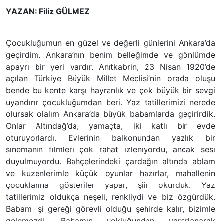
YAZAN: Filiz GÜLMEZ
Çocukluğumun en güzel ve değerli günlerini Ankara’da
geçirdim. Ankara’nın benim belleğimde ve gönlümde
apayrı bir yeri vardır. Anıtkabrin, 23 Nisan 1920’de
açılan Türkiye Büyük Millet Meclisi’nin orada oluşu
bende bu kente karşı hayranlık ve çok büyük bir sevgi
uyandırır çocukluğumdan beri. Yaz tatillerimizi nerede
olursak olalım Ankara’da büyük babamlarda geçirirdik.
Onlar Altındağ’da, yamaçta, iki katlı bir evde
oturuyorlardı. Evlerinin balkonundan yazlık bir
sinemanın filmleri çok rahat izleniyordu, ancak sesi
duyulmuyordu. Bahçelerindeki çardağın altında ablam
ve kuzenlerimle küçük oyunlar hazırlar, mahallenin
çocuklarına gösteriler yapar, şiir okurduk. Yaz
tatillerimiz oldukça neşeli, renkliydi ve biz özgürdük.
Babam işi gereği görevli olduğu şehirde kalır, bizimle
gelemezdi. Babamın yokluğundan yararlanarak