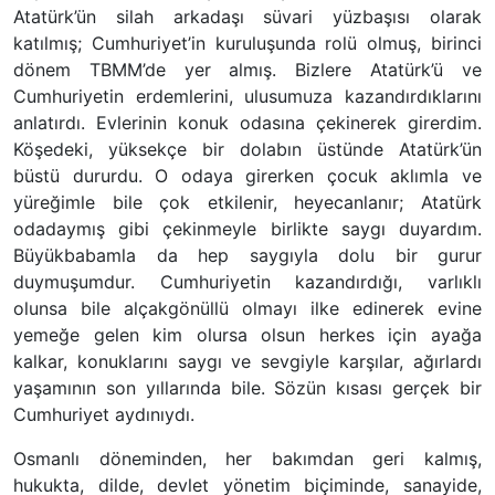
Atatürk’ün silah arkadaşı süvari yüzbaşısı olarak
katılmış; Cumhuriyet’in kuruluşunda rolü olmuş, birinci
dönem TBMM’de yer almış. Bizlere Atatürk’ü ve
Cumhuriyetin erdemlerini, ulusumuza kazandırdıklarını
anlatırdı. Evlerinin konuk odasına çekinerek girerdim.
Köşedeki, yüksekçe bir dolabın üstünde Atatürk’ün
büstü dururdu. O odaya girerken çocuk aklımla ve
yüreğimle bile çok etkilenir, heyecanlanır; Atatürk
odadaymış gibi çekinmeyle birlikte saygı duyardım.
Büyükbabamla da hep saygıyla dolu bir gurur
duymuşumdur. Cumhuriyetin kazandırdığı, varlıklı
olunsa bile alçakgönüllü olmayı ilke edinerek evine
yemeğe gelen kim olursa olsun herkes için ayağa
kalkar, konuklarını saygı ve sevgiyle karşılar, ağırlardı
yaşamının son yıllarında bile. Sözün kısası gerçek bir
Cumhuriyet aydınıydı.
Osmanlı döneminden, her bakımdan geri kalmış,
hukukta, dilde, devlet yönetim biçiminde, sanayide,