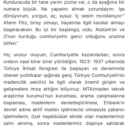
Kunduracıda bir tane yarım çizme var, o da ayağıma bir
numara büyük. Ne yapalım almak zorundayım. İşe
dönüyorum, yorgun, aç, susuz. İç sesim mırıldanıyor:”
Aferin Filiz, birey olmayı, hayatınla ilgili karalar almayı
başaracaksın. Bu iyi bir başlangıç oldu. Atatürk’ün ve
O’nun kurduğu cumhuriyetin genci olduğunu unutma
lütfen.”
Hiç unutur muyum, Cumhuriyetle kazanılanları, sonra
onların nasıl birer birer yitirildiğini. 1923- 1937 yıllarında
Türkiye İktisat Kongresi ile başlayan ve devamında
izlenen politikalar ışığında genç Türkiye Cumhuriyeti’nin
madencilik sektörü ile ilgili olarak önemli girişim ve
gelişmelere imza attığını biliyoruz. MTA(maden teknik
araştırma kurumu)’nun kurulması, arama çalışmalarına
başlaması, madenlerin devletleştirilmesi, Etibank’ın
devlet adına aktif maden işletmecisi olmasıyla yabancı
işletmelerin, özel teşebbüsün elinde olan madenlerimiz
satın alınmış, sonra madenlerimiz dışarıya satılarak