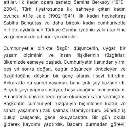
attılar. İlk kadın opera sanatçı Semiha Berksoy (1910-
2004), Türk tiyatrosunda ilk sahneye çıkan kadın
oyuncu Afife Jale (1902-1941), ilk kadın heykeltıraş
Sabiha Bengütaş ve daha birçok kadın cumhuriyetle
birlikte aydınlanan Türkiye Cumhuriyetinin yakın tarihine
ve günümüzde adlarını yazdırdılar.
Cumhuriyet’le birlikte özgür düşüncenin, uygar bir
yaşam biçiminin ve insan ilişkilerinin rüzgârları
ülkemizde esmeye başladı. Cumhuriyetin ilanından yirmi
beş yıl sonra doğan, özgür düşünceyi önceleyen ve
özgürlüğüne düşkün bir genç olarak liseyi bitirdim.
Ankara’da bu süreci yaşamak bana çok şey kazandırdı.
Birçok şeyi yapmak istiyor, başaracağıma inanıyordum.
Bu nedenle üniversitede gece okumaya karar vermiştim.
Başkentin cumhuriyet rüzgârıyla biçimlenen kültür ve
sanat yaşamına uzak kalmak istemiyordum. Gündüz iş
bulup çalışacak, gece okuyacaktım. Bir gün okula
giderek kaydımı yaptırdık. Babam durmadan görevli