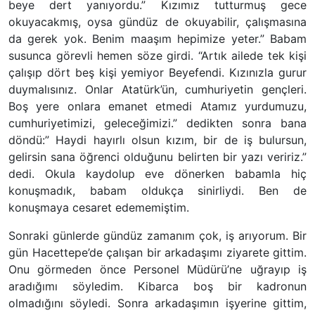
beye dert yanıyordu.” Kızımız tutturmuş gece
okuyacakmış, oysa gündüz de okuyabilir, çalışmasına
da gerek yok. Benim maaşım hepimize yeter.” Babam
susunca görevli hemen söze girdi. “Artık ailede tek kişi
çalışıp dört beş kişi yemiyor Beyefendi. Kızınızla gurur
duymalısınız. Onlar Atatürk’ün, cumhuriyetin gençleri.
Boş yere onlara emanet etmedi Atamız yurdumuzu,
cumhuriyetimizi, geleceğimizi.” dedikten sonra bana
döndü:” Haydi hayırlı olsun kızım, bir de iş bulursun,
gelirsin sana öğrenci olduğunu belirten bir yazı veririz.”
dedi. Okula kaydolup eve dönerken babamla hiç
konuşmadık, babam oldukça sinirliydi. Ben de
konuşmaya cesaret edememiştim.
Sonraki günlerde gündüz zamanım çok, iş arıyorum. Bir
gün Hacettepe’de çalışan bir arkadaşımı ziyarete gittim.
Onu görmeden önce Personel Müdürü’ne uğrayıp iş
aradığımı söyledim. Kibarca boş bir kadronun
olmadığını söyledi. Sonra arkadaşımın işyerine gittim,