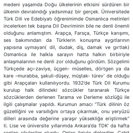
medeni yaşamda Doğu ülkelerinin etkisini sürdüren bir
ülkenin devralındığı yadsınmaz bir gerçek. Üniversitede
Türk Dili ve Edebiyatı öğrenimimde Osmanlıca metinleri
incelerken tek başına Dil Devriminin bile ne denli önemli
olduğunu anlamıştım. Arapça, Farsça, Türkçe karışımı,
ses bakımından da Türklerin konuşma aygıtlarının
yapısına uymayan( dil, dudak, diş, damak ve gırtlak)
Osmanlıca ile halkla sarayın hatta halkın birbiriyle
anlaşmalarının ne denli zor olduğunu gördüm. Sözgelimi
Türkçede açı-zaviye, üçgen- müselles, dörtgen ya da
kare –murabba, şakuli-düşey, müştak- türev’ de olduğu
gibi Arapçaları kullanılıyordu. 1932’de Türk Dil Kurumu
kurulup halk dilindeki sözcükler taranarak Türkçe
sözcüklerden derlenen Tarama ve Derleme sözlüğü ile
ilgili çalışmalar yapıldı. Kurumun amacı “Türk dilinin öz
güzelliğini ve varsıllığını ortaya çıkarmak, onu yeryüzü
dilleri arasında değerine yaraşır yüksekliğe eriştirmek”
ti. Lise ve üniversite yıllarımda Ankara’da TDK’ da hafta
sonları söyleşiler olurdu. Onları ilgiyle dinlerdim. Cahit