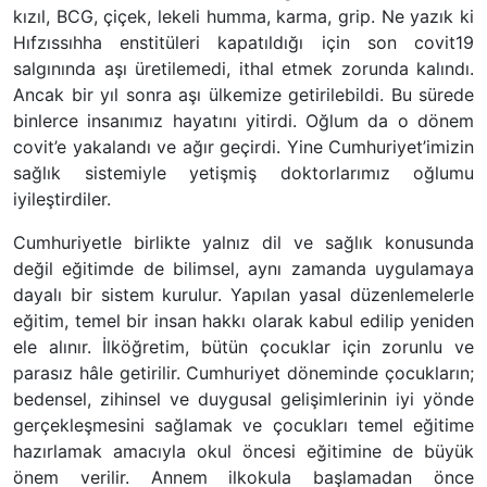
kızıl, BCG, çiçek, lekeli humma, karma, grip. Ne yazık ki
Hıfzıssıhha enstitüleri kapatıldığı için son covit19
salgınında aşı üretilemedi, ithal etmek zorunda kalındı.
Ancak bir yıl sonra aşı ülkemize getirilebildi. Bu sürede
binlerce insanımız hayatını yitirdi. Oğlum da o dönem
covit’e yakalandı ve ağır geçirdi. Yine Cumhuriyet’imizin
sağlık sistemiyle yetişmiş doktorlarımız oğlumu
iyileştirdiler.
Cumhuriyetle birlikte yalnız dil ve sağlık konusunda
değil eğitimde de bilimsel, aynı zamanda uygulamaya
dayalı bir sistem kurulur. Yapılan yasal düzenlemelerle
eğitim, temel bir insan hakkı olarak kabul edilip yeniden
ele alınır. İlköğretim, bütün çocuklar için zorunlu ve
parasız hâle getirilir. Cumhuriyet döneminde çocukların;
bedensel, zihinsel ve duygusal gelişimlerinin iyi yönde
gerçekleşmesini sağlamak ve çocukları temel eğitime
hazırlamak amacıyla okul öncesi eğitimine de büyük
önem verilir. Annem ilkokula başlamadan önce