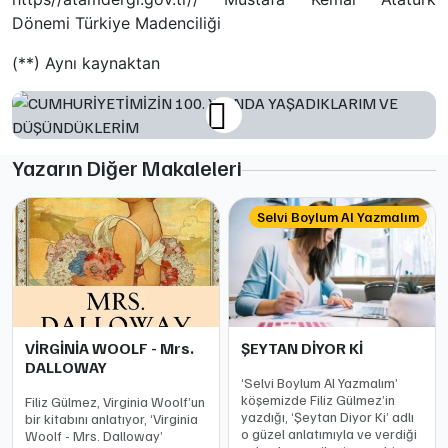
Dönemi Türkiye Madenciliği
(**) Aynı kaynaktan
Yazarın Diğer Makaleleri
Selvi Boylum Al Yazmalım
VİRGİNİA WOOLF - Mrs.
ŞEYTAN DİYOR Kİ
DALLOWAY
‘Selvi Boylum Al Yazmalım’
köşemizde Filiz Gülmez’in
Filiz Gülmez, Virginia Woolf’un
yazdığı, ‘Şeytan Diyor Ki’ adlı
bir kitabını anlatıyor, ‘Virginia
o güzel anlatımıyla ve verdiği
Woolf - Mrs. Dalloway’