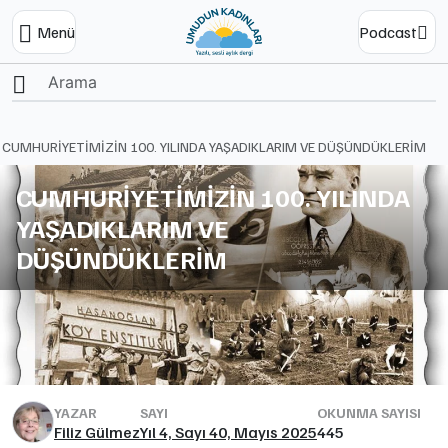
Menü
Podcast
Ana Sayfa
CUMHURİYETİMİZİN 100. YILINDA YAŞADIKLARIM VE DÜŞÜNDÜKLERİM
CUMHURİYETİMİZİN 100. YILINDA
YAŞADIKLARIM VE
DÜŞÜNDÜKLERİM
YAZAR
SAYI
OKUNMA SAYISI
Filiz Gülmez
Yıl 4, Sayı 40, Mayıs 2025
445