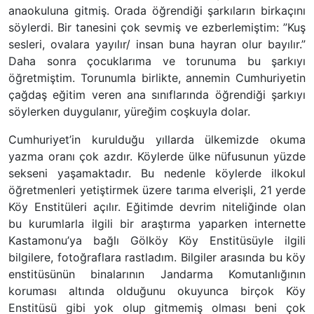
anaokuluna gitmiş. Orada öğrendiği şarkıların birkaçını
söylerdi. Bir tanesini çok sevmiş ve ezberlemiştim: ”Kuş
sesleri, ovalara yayılır/ insan buna hayran olur bayılır.”
Daha sonra çocuklarıma ve torunuma bu şarkıyı
öğretmiştim. Torunumla birlikte, annemin Cumhuriyetin
çağdaş eğitim veren ana sınıflarında öğrendiği şarkıyı
söylerken duygulanır, yüreğim coşkuyla dolar.
Cumhuriyet’in kurulduğu yıllarda ülkemizde okuma
yazma oranı çok azdır. Köylerde ülke nüfusunun yüzde
sekseni yaşamaktadır. Bu nedenle köylerde ilkokul
öğretmenleri yetiştirmek üzere tarıma elverişli, 21 yerde
Köy Enstitüleri açılır. Eğitimde devrim niteliğinde olan
bu kurumlarla ilgili bir araştırma yaparken internette
Kastamonu’ya bağlı Gölköy Köy Enstitüsüyle ilgili
bilgilere, fotoğraflara rastladım. Bilgiler arasında bu köy
enstitüsünün binalarının Jandarma Komutanlığının
koruması altında olduğunu okuyunca birçok Köy
Enstitüsü gibi yok olup gitmemiş olması beni çok