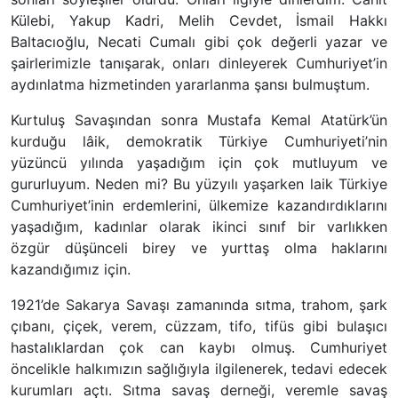
Külebi, Yakup Kadri, Melih Cevdet, İsmail Hakkı
Baltacıoğlu, Necati Cumalı gibi çok değerli yazar ve
şairlerimizle tanışarak, onları dinleyerek Cumhuriyet’in
aydınlatma hizmetinden yararlanma şansı bulmuştum.
Kurtuluş Savaşından sonra Mustafa Kemal Atatürk’ün
kurduğu lâik, demokratik Türkiye Cumhuriyeti’nin
yüzüncü yılında yaşadığım için çok mutluyum ve
gururluyum. Neden mi? Bu yüzyılı yaşarken laik Türkiye
Cumhuriyet’inin erdemlerini, ülkemize kazandırdıklarını
yaşadığım, kadınlar olarak ikinci sınıf bir varlıkken
özgür düşünceli birey ve yurttaş olma haklarını
kazandığımız için.
1921’de Sakarya Savaşı zamanında sıtma, trahom, şark
çıbanı, çiçek, verem, cüzzam, tifo, tifüs gibi bulaşıcı
hastalıklardan çok can kaybı olmuş. Cumhuriyet
öncelikle halkımızın sağlığıyla ilgilenerek, tedavi edecek
kurumları açtı. Sıtma savaş derneği, veremle savaş