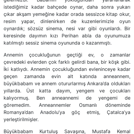
istediğimiz kadar bahçede oynar, daha sonra yukarı
çıkar akşam yemeğine kadar orada sessizce kitap okur,
resim yapar, dinlenirken de kuzenlerimizle oyun
oynardık; sözsüz sinema, nesi var gibi oyunlardı. Bir
keresinde dayımın kızı Perihan abla da oyunumuza
katılmıştı sessiz sinema oyununda o kazanmıştı.
Annemin çocukluğunun geçtiği ev, o zamanlar
çevredeki evlerden çok farklı gelirdi bana, bir köşk gibi.
İki katlıydı. Annemin çocukluğundan evleninceye kadar
geçen zamanda evin alt katında anneannem,
büyükbabam ve annem otururlarmış Ankara’da oldukları
yıllarda. Üst katta dayım, yengem ve çocukları
kalıyormuş. Ben anneannemi de yengemi de
göremedim. Anneannemler Osmanlı döneminde
Romanya’dan Anadolu’ya göç etmiş, Çatalca’ya
yerleştirilmişler.
Büyükbabam Kurtuluş Savaşına, Mustafa Kemal