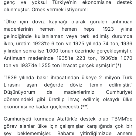
genç ve yoksul Türkiye’nin ekonomisine destek
olunmuştur. Örnek vermek istiyorum:
“Ülke için döviz kaynağı olarak görülen antimuan
madenlerinin hemen hemen hepsi 1923 yılına
gelindiğinde kullanılamaz veya terk edilmiş durumda
iken, üretim 1923’te 6 ton ve 1925 yılında 74 ton, 1936
yılından sonra ise 1.000 tonun üzerinde gerçekleşmiştir.
Antimuan madeninde 1935’te 223 ton, 1936’da 1.070
ton ve 1937’de 1.255 ton ihracat gerçekleşmiştir”(*)
“1939 yılında bakır ihracatından ülkeye 2 milyon Türk
Lirasını aşan değerde döviz temin edilmiştir.”
Düşünüyorum da madenlerimiz Cumhuriyet
dönemindeki gibi üretilip ihraç edilmiş olsaydı ülke
ekonomisi ne kadar güçlenecekti.(**)
Cumhuriyeti kurmada Atatürk’e destek olup TBMM’de
görev alanlar ülke için çalışmışlar karşılığında çok bir
şey beklememişler. Babamı yitirdiğimizde annem