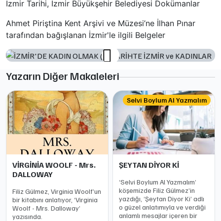
İzmir Tarihi, İzmir Büyükşehir Belediyesi Dokümanlar
Ahmet Piriştina Kent Arşivi ve Müzesi’ne İlhan Pınar
tarafından bağışlanan İzmir'le ilgili Belgeler
Yazarın Diğer Makaleleri
Selvi Boylum Al Yazmalım
VİRGİNİA WOOLF - Mrs.
ŞEYTAN DİYOR Kİ
DALLOWAY
‘Selvi Boylum Al Yazmalım’
köşemizde Filiz Gülmez’in
Filiz Gülmez, Virginia Woolf’un
yazdığı, ‘Şeytan Diyor Ki’ adlı
bir kitabını anlatıyor, ‘Virginia
o güzel anlatımıyla ve verdiği
Woolf - Mrs. Dalloway’
anlamlı mesajlar içeren bir
yazısında.