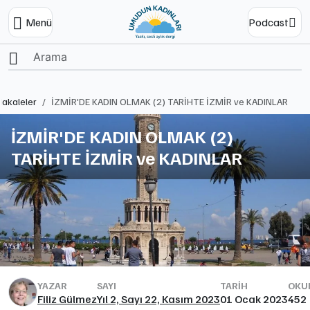
Menü
Podcast
Ana Sayfa
akaleler
İZMİR'DE KADIN OLMAK (2) TARİHTE İZMİR ve KADINLAR
İZMİR'DE KADIN OLMAK (2)
TARİHTE İZMİR ve KADINLAR
YAZAR
SAYI
TARIH
OKUN
Filiz Gülmez
Yıl 2, Sayı 22, Kasım 2023
01 Ocak 2023
452