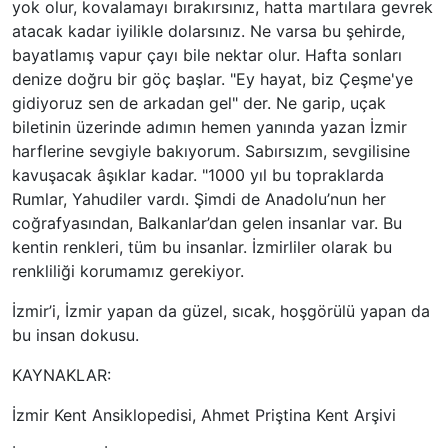
yok olur, kovalamayı bırakırsınız, hatta martılara gevrek
atacak kadar iyilikle dolarsınız. Ne varsa bu şehirde,
bayatlamış vapur çayı bile nektar olur. Hafta sonları
denize doğru bir göç başlar. "Ey hayat, biz Çeşme'ye
gidiyoruz sen de arkadan gel" der. Ne garip, uçak
biletinin üzerinde adımın hemen yanında yazan İzmir
harflerine sevgiyle bakıyorum. Sabırsızım, sevgilisine
kavuşacak âşıklar kadar. "1000 yıl bu topraklarda
Rumlar, Yahudiler vardı. Şimdi de Anadolu’nun her
coğrafyasından, Balkanlar’dan gelen insanlar var. Bu
kentin renkleri, tüm bu insanlar. İzmirliler olarak bu
renkliliği korumamız gerekiyor.
İzmir’i, İzmir yapan da güzel, sıcak, hoşgörülü yapan da
bu insan dokusu.
KAYNAKLAR:
İzmir Kent Ansiklopedisi, Ahmet Priştina Kent Arşivi