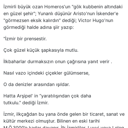
İzmirli büyük ozan Homeros'un "gök kubbenin altındaki
en güzel şehir"; Yunanlı düşünür Aristo'nun İskender'e
"görmezsen eksik kalırdın" dediği; Victor Hugo'nun
görmediği halde adına şiir yazıp:
"İzmir bir prensestir.
Çok güzel küçük şapkasıyla mutlu.
İlkbaharlar durmaksızın onun çağrısına yanıt verir .
Nasıl vazo içindeki çiçekler gülümserse,
O da denizler arasından ışıldar.
Hatta Arşipel' in “yaratılışından çok daha
tutkulu." dediği İzmir.
İzmir, ilkçağdan bu yana önde gelen bir ticaret, sanat ve
kültür merkezi olmuştur. Bilinen en eski tarihi
M.Ö.3000’e kadar dayanır. İlk İzmirliler, Luvvi veya Leleg