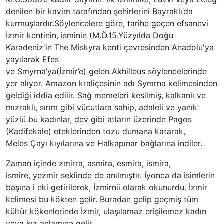
denilen bir kavim tarafından şehirlerini Bayraklı’da
kurmuşlardır.Söylencelere göre, tarihe geçen efsanevi
İzmir kentinin, isminin (M.Ö.15.Yüzyılda Doğu
Karadeniz'in The Miskyra kenti çevresinden Anadolu'ya
yayılarak Efes
ve Smyrna’ya(İzmir’e) gelen Akhilleus söylencelerinde
yer alıyor. Amazon kraliçesinin adı Symrna kelimesinden
geldiği iddia edilir. Sağ memeleri kesilmiş, kalkanlı ve
mızraklı, sırım gibi vücutlara sahip, adaleli ve yanık
yüzlü bu kadınlar, dev gibi atların üzerinde Pagos
(Kadifekale) eteklerinden tozu dumana katarak,
Meles Çayı kıyılarına ve Halkapınar bağlarına indiler.
Zaman içinde zmirra, asmira, esmira, ismira,
ismire, yezmir seklinde de anılmıştır. İyonca da isimlerin
başına i eki getirilerek, İzmirnii olarak okunurdu. İzmir
kelimesi bu kökten gelir. Buradan gelip geçmiş tüm
kültür kökenlerinde İzmir, ulaşılamaz erişilemez kadın
veya kız anlamına gelir.