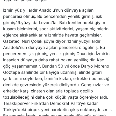
İzmir, yüz yıllardır Anadolu'nun dünyaya açılan
penceresi olmuş. Bu pencereden yenilik girmiş, ışık
girmiş.19.yüzyılda Levant'lar Batı kentlerindeki giyim
kuşam biçimlerini, spor aktivitelerini, yaşam biçimlerini,
eğlence alışkanlıklarını İzmir'de hayata geçirmişler.
Gazeteci Nuri Çolak şöyle diyor:"İzmir yüzyıllardır
Anadolu’nun dünyaya açılan penceresi olagelmiş. Bu
pencereden ışık girmiş, yenilik girmiş Onun için İzmir’in
insanları dünyaya daha rahat bakar, yenilikçidir. Kaç-
göç yaşanmamıştır. Bundan 50 yıl önce Daryo Moreno
Göztepe sahilinde bir kayığa uzanmış, elinde gitarı
şarkılarını söylerken, İzmir’in kızları, erkekleri bu müziği
denizde çevresinde yüzerek dinliyordu. Genç kızlar ve
erkekler karşı cinsten olanlarla topluca gezilip
tozulabileceğini daha çok küçük yaşta öğreniyorlardı.
Terakkiperver Fırka’dan Demokrat Parti’ye kadar
Türkiye’deki birçok yeni hareketin çıkış noktasıydı İzmir.
Bu nedenle İzmirli geniş bakar, geniş düşünür, yüksek