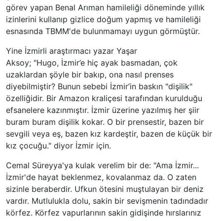
görev yapan Benal Arıman hamileliği döneminde yıllık
izinlerini kullanıp gizlice doğum yapmış ve hamileliği
esnasında TBMM'de bulunmamayı uygun görmüştür.
Yine İzmirli araştırmacı yazar Yaşar
Aksoy; "Hugo, İzmir’e hiç ayak basmadan, çok
uzaklardan şöyle bir bakıp, ona nasıl prenses
diyebilmiştir? Bunun sebebi İzmir’in baskın "dişilik"
özelliğidir. Bir Amazon kraliçesi tarafından kurulduğu
efsanelere kazınmıştır. İzmir üzerine yazılmış her şiir
buram buram dişilik kokar. O bir prensestir, bazen bir
sevgili veya eş, bazen kız kardeştir, bazen de küçük bir
kız çocuğu." diyor İzmir için.
Cemal Süreyya'ya kulak verelim bir de: "Ama İzmir...
İzmir'de hayat beklenmez, kovalanmaz da. O zaten
sizinle beraberdir. Ufkun ötesini muştulayan bir deniz
vardır. Mutlulukla dolu, sakin bir sevişmenin tadındadır
körfez. Körfez vapurlarının sakin gidişinde hırslarınız