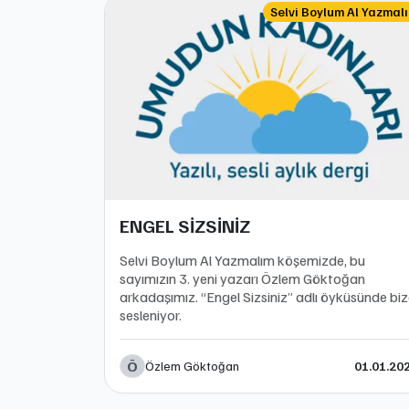
Selvi Boylum Al Yazmal
ENGEL SİZSİNİZ
Selvi Boylum Al Yazmalım köşemizde, bu
sayımızın 3. yeni yazarı Özlem Göktoğan
arkadaşımız. “Engel Sizsiniz” adlı öyküsünde bi
sesleniyor.
Ö
Özlem Göktoğan
01.01.20