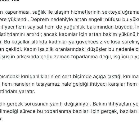
ın kapanması, sağlık ile ulaşım hizmetlerinin sekteye uğrama
ere yüklendi. Deprem nedeniyle artan engelli nüfusu bu yü
 ihtiyacı hem sayısal hem de yoğunluk bakımından büyüdü. İ
istihdamını artırdı; ancak kadınlar için artan bakım yükünü h
ı. Bu koşullar altında kadınlar ya güvencesiz ve kısa süreli i
çekildi. Kadın işsizlik oranlarındaki düşüşler bu nedenle d
üşüşün arkasında çoğu zaman toparlanma değil, işgücü piy
ısındaki kırılganlıkların en sert biçimde açığa çıktığı kırılma
 hem hanelerin taşıyamaz hale geldiği ihtiyacı karşılar hem 
istihdam yaratır.
in gerçek sorusunun yanıtı değişmiyor. Bakım ihtiyaçları y
mediği sürece bu toparlanma bazıları için gerçek, bazıları i
k.