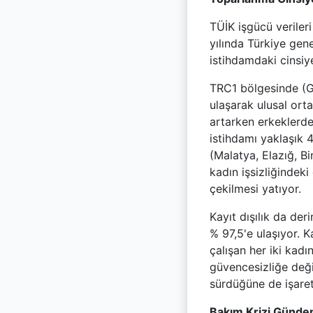
TÜİK işgücü veriler
yılında Türkiye gen
istihdamdaki cinsiye
TRC1 bölgesinde (Ga
ulaşarak ulusal ort
artarken erkeklerd
istihdamı yaklaşık 
(Malatya, Elazığ, B
kadın işsizliğindeki
çekilmesi yatıyor.
Kayıt dışılık da der
% 97,5'e ulaşıyor. K
çalışan her iki kad
güvencesizliğe deği
sürdüğüne de işaret
Bakım Krizi Günd