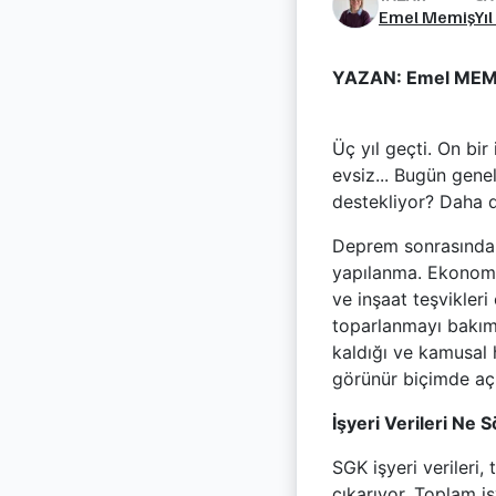
Emel Memiş
Yı
YAZAN: Emel MEM
Üç yıl geçti. On bir
evsiz... Bugün gen
destekliyor? Daha d
Deprem sonrasında p
yapılanma. Ekonomik
ve inşaat teşvikleri
toparlanmayı bakım 
kaldığı ve kamusal 
görünür biçimde açığ
İşyeri Verileri Ne 
SGK işyeri verileri
çıkarıyor. Toplam i