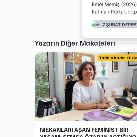
Emel Memiş (2026). 
Katman Portal. htt
Yazarın Diğer Makaleleri
Tarihin Kadın Yüzle
MEKANLARI AŞAN FEMİNİST BİR
YAŞAM: ŞEMSA ÖZAR’IN AÇTIĞI YO