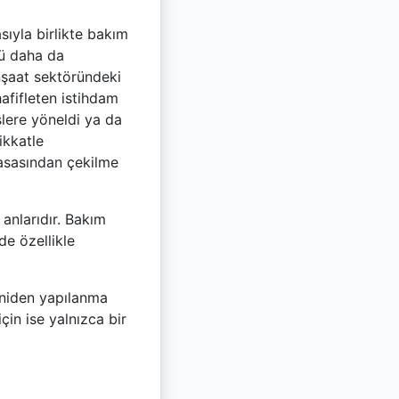
sıyla birlikte bakım
kü daha da
nşaat sektöründeki
afifleten istihdam
şlere yöneldi ya da
ikkatle
asasından çekilme
 anlarıdır. Bakım
de özellikle
eniden yapılanma
çin ise yalnızca bir