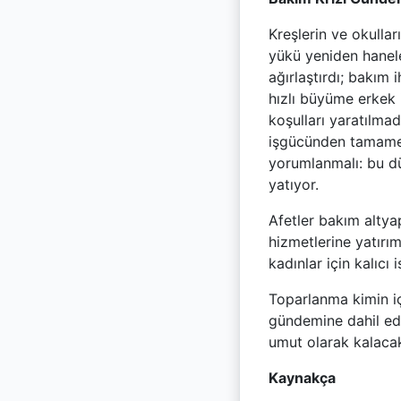
Kreşlerin ve okullar
yükü yeniden hanel
ağırlaştırdı; bakım
hızlı büyüme erkek 
koşulları yaratılmad
işgücünden tamamen 
yorumlanmalı: bu d
yatıyor.
Afetler bakım altyap
hizmetlerine yatırım
kadınlar için kalıcı 
Toparlanma kimin iç
gündemine dahil edil
umut olarak kalaca
Kaynakça