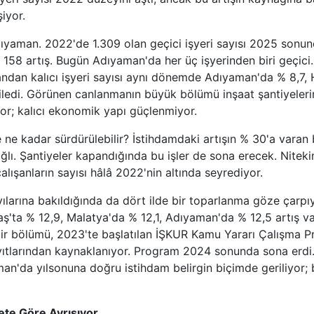
iyor.
ıyaman. 2022'de 1.309 olan geçici işyeri sayısı 2025 sonu
% 158 artış. Bugün Adıyaman'da her üç işyerinden biri geçici
ndan kalıcı işyeri sayısı aynı dönemde Adıyaman'da % 8,7, 
iledi. Görünen canlanmanın büyük bölümü inşaat şantiyeler
yor; kalıcı ekonomik yapı güçlenmiyor.
 ne kadar sürdürülebilir? İstihdamdaki artışın % 30'a vara
ğlı. Şantiyeler kapandığında bu işler de sona erecek. Nitek
lışanların sayısı hâlâ 2022'nin altında seyrediyor.
ayılarına bakıldığında da dört ilde bir toparlanma göze çarp
'ta % 12,9, Malatya'da % 12,1, Adıyaman'da % 12,5 artış v
bir bölümü, 2023'te başlatılan İŞKUR Kamu Yararı Çalışma 
ıtlarından kaynaklanıyor. Program 2024 sonunda sona erdi. 
an'da yılsonuna doğru istihdam belirgin biçimde geriliyor; 
ete Göre Ayrışıyor