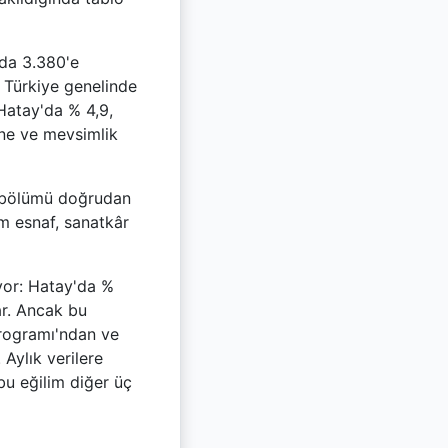
nda 3.380'e
. Türkiye genelinde
Hatay'da % 4,9,
ine ve mevsimlik
n bölümü doğrudan
im esnaf, sanatkâr
ıyor: Hatay'da %
ar. Ancak bu
Programı'ndan ve
Aylık verilere
bu eğilim diğer üç