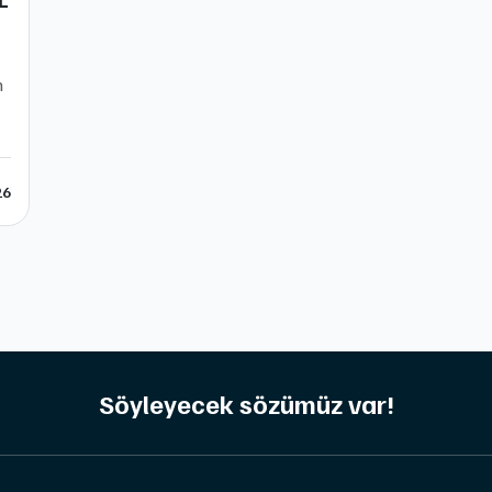
n
26
Söyleyecek sözümüz var!