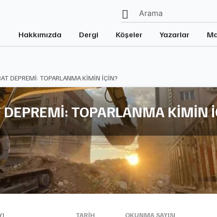
Hakkımızda
Dergi
Köşeler
Yazarlar
Ma
AT DEPREMİ: TOPARLANMA KİMİN İÇİN?
 DEPREMİ: TOPARLANMA KİMİN İ
YI
TARIH
OKUNMA SAYISI