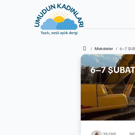
Ana Sayfa
Makaleler
6–7 ŞUB
6–7 ŞUBAT
YAZAR
SA