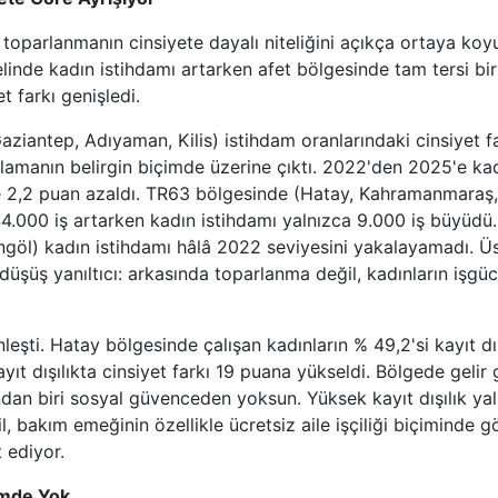
i toparlanmanın cinsiyete dayalı niteliğini açıkça ortaya ko
elinde kadın istihdamı artarken afet bölgesinde tam tersi bi
t farkı genişledi.
ziantep, Adıyaman, Kilis) istihdam oranlarındaki cinsiyet 
alamanın belirgin biçimde üzerine çıktı. 2022'den 2025'e kadı
e 2,2 puan azaldı. TR63 bölgesinde (Hatay, Kahramanmaraş
44.000 iş artarken kadın istihdamı yalnızca 9.000 iş büyüdü
ingöl) kadın istihdamı hâlâ 2022 seviyesini yakalayamadı. Ü
 düşüş yanıltıcı: arkasında toparlanma değil, kadınların işg
inleşti. Hatay bölgesinde çalışan kadınların % 49,2'si kayıt d
ayıt dışılıkta cinsiyet farkı 19 puana yükseldi. Bölgede gelir g
ından biri sosyal güvenceden yoksun. Yüksek kayıt dışılık ya
l, bakım emeğinin özellikle ücretsiz aile işçiliği biçiminde
 ediyor.
emde Yok