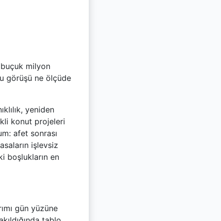
ki buçuk milyon
bu görüşü ne ölçüde
klılık, yeniden
li konut projeleri
rum: afet sonrası
saların işlevsiz
i boşlukların en
yrımı gün yüzüne
akıldığında tablo