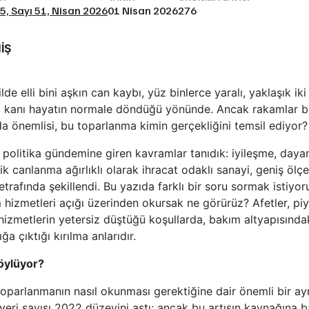
l 5, Sayı 51, Nisan 2026
01 Nisan 2026
276
İŞ
 ilde elli bini aşkın can kaybı, yüz binlerce yaralı, yaklaşık i
el kanı hayatın normale döndüğü yönünde. Ancak rakamlar 
a önemlisi, bu toparlanma kimin gerçekliğini temsil ediyor?
olitika gündemine giren kavramlar tanıdık: iyileşme, dayanı
 canlanma ağırlıklı olarak ihracat odaklı sanayi, geniş ölçek
 etrafında şekillendi. Bu yazıda farklı bir soru sormak istiyo
hizmetleri açığı üzerinden okursak ne görürüz? Afetler, piya
hizmetlerin yetersiz düştüğü koşullarda, bakım altyapısındak
a çıktığı kırılma anlarıdır.
Söylüyor?
, toparlanmanın nasıl okunması gerektiğine dair önemli bir a
şyeri sayısı 2022 düzeyini aştı; ancak bu artışın kaynağına b