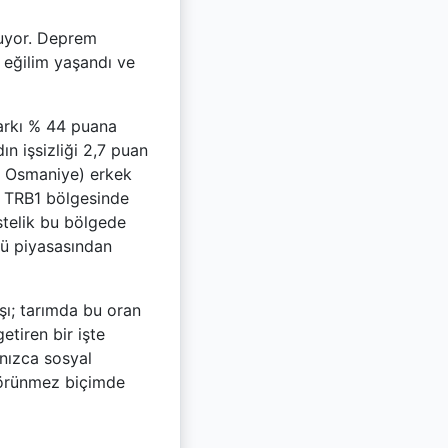
yuyor. Deprem
r eğilim yaşandı ve
farkı % 44 puana
n işsizliği 2,7 puan
, Osmaniye) erkek
. TRB1 bölgesinde
stelik bu bölgede
ücü piyasasından
ışı; tarımda bu oran
etiren bir işte
lnızca sosyal
 görünmez biçimde