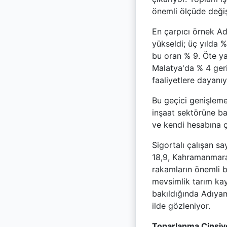
önemli ölçüde değiş
En çarpıcı örnek Ad
yükseldi; üç yılda 
bu oran % 9. Öte ya
Malatya'da % 4 ger
faaliyetlere dayanı
Bu geçici genişleme
inşaat sektörüne ba
ve kendi hesabına ça
Sigortalı çalışan s
18,9, Kahramanmaraş
rakamların önemli 
mevsimlik tarım kay
bakıldığında Adıyam
ilde gözleniyor.
Toparlanma Cinsiy