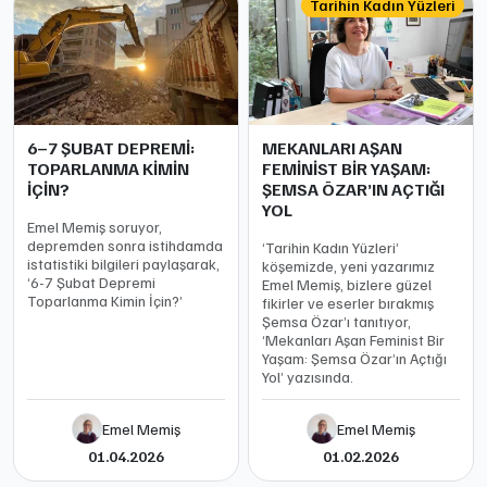
Tarihin Kadın Yüzleri
6–7 ŞUBAT DEPREMİ:
MEKANLARI AŞAN
TOPARLANMA KİMİN
FEMİNİST BİR YAŞAM:
İÇİN?
ŞEMSA ÖZAR’IN AÇTIĞI
YOL
Emel Memiş soruyor,
depremden sonra istihdamda
‘Tarihin Kadın Yüzleri’
istatistiki bilgileri paylaşarak,
köşemizde, yeni yazarımız
‘6-7 Şubat Depremi
Emel Memiş, bizlere güzel
Toparlanma Kimin İçin?’
fikirler ve eserler bırakmış
Şemsa Özar’ı tanıtıyor,
‘Mekanları Aşan Feminist Bir
Yaşam: Şemsa Özar’ın Açtığı
Yol’ yazısında.
Emel Memiş
Emel Memiş
01.04.2026
01.02.2026