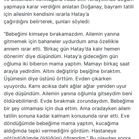
yapmaya karar verdiğini anlatan Doğanay, bayram tatili
için ailesinin kendisini ısrarla Hatay’a
çağırdığını belirterek, şunları söyledi:
“Bebeğimi kimseye bırakamazdım. Ailemin yanına
gitmemek için bahaneler uydurdum ama özellikle
annem ısrar etti. ‘Birkaç gün Hatay’da kalır hemen
dönerim’ diye düşündüm. Hatay’a gideceğim gün
oğluma iki biberon mama yaptım. Mamayı birkaç saat
arayla yedirdim. Altını değiştirip beşiğine bıraktım.
Üşümesin diye üstünü örttüm. Evden çıkarken
uyuyordu. Karnı acıksa dahi ağlar ağlar yeniden uyur
diye düşündüm. Ailemin yanına oğlumla gitseydim beni
öldürebilirlerdi. Evde bırakmak zorundaydım. Bebeğime
bir şey olmaması için dua ettim. Ama oradayken ailem
tatilin sonuna kadar kalmam konusunda ısrar etti. Eve
döndüğümde bebeğime mama yaptım, kucağıma
aldığımda tepki vermediğini gördüm. Hastaneye
götürdüğümde öldüğünü öğrendim.” Bu olaydan sonra