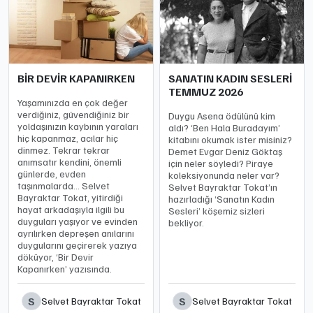
BİR DEVİR KAPANIRKEN
SANATIN KADIN SESLERİ
TEMMUZ 2026
Yaşamınızda en çok değer
verdiğiniz, güvendiğiniz bir
Duygu Asena ödülünü kim
yoldaşınızın kaybının yaraları
aldı? ‘Ben Hala Buradayım’
hiç kapanmaz, acılar hiç
kitabını okumak ister misiniz?
dinmez. Tekrar tekrar
Demet Evgar Deniz Göktaş
anımsatır kendini, önemli
için neler söyledi? Piraye
günlerde, evden
koleksiyonunda neler var?
taşınmalarda… Selvet
Selvet Bayraktar Tokat’ın
Bayraktar Tokat, yitirdiği
hazırladığı ‘Sanatın Kadın
hayat arkadaşıyla ilgili bu
Sesleri’ köşemiz sizleri
duyguları yaşıyor ve evinden
bekliyor.
ayrılırken depreşen anılarını
duygularını geçirerek yazıya
döküyor, ‘Bir Devir
Kapanırken’ yazısında.
S
S
Selvet Bayraktar Tokat
Selvet Bayraktar Tokat