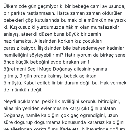
Ülkemizde gün geçmiyor ki bir bebeğe cami avlusunda,
bir parkta rastlanmasın. Hatta zaman zaman öldürülen
bebekleri çöp kutularında bulmak bile mümkün ne yazık
ki. Kuşkusuz ki yurdumuzda hâkim olan muhafazakâr
anlayış, ataerkil düzen buna büyük bir zemin
hazırlamakta. Ailesinden korkan kız çocukları
çaresiz kalıyor. İlişkisinden bile bahsedemeyen kadınlar
hamileliğini söyleyebilir mi? Hatırlıyorum da birkaç sene
önce küçük bebeğini evde bırakan sınıf
öğretmeni Seçil Müge Doğanay ailesinin yanına
gitmiş, 9 gün orada kalmış, bebek açlıktan
ölmüştü. Kabul edilebilir bir durum değil bu. Hak vermek
de mümkün değil.
Neydi açıklaması peki? İlk evliliğini sorunlu bitirdiğini,
ailesinin yeniden evlenmesine karşı çıktığını anlatan
Doğanay, hamile kaldığını çok geç öğrendiğini, uzun
süre doğurup doğurmama konusunda kararsız kaldığını
ve ailesinden korktuğunu ifade etti. Nihayetinde doğum