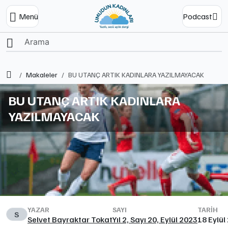
Menü
Podcast
Ana Sayfa
Makaleler
BU UTANÇ ARTIK KADINLARA YAZILMAYACAK
BU UTANÇ ARTIK KADINLARA
YAZILMAYACAK
YAZAR
SAYI
TARIH
S
Selvet Bayraktar Tokat
Yıl 2, Sayı 20, Eylül 2023
18 Eylül