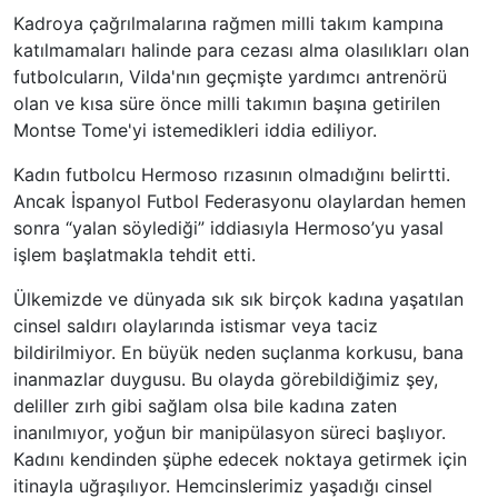
Kadroya çağrılmalarına rağmen milli takım kampına
katılmamaları halinde para cezası alma olasılıkları olan
futbolcuların, Vilda'nın geçmişte yardımcı antrenörü
olan ve kısa süre önce milli takımın başına getirilen
Montse Tome'yi istemedikleri iddia ediliyor.
Kadın futbolcu Hermoso rızasının olmadığını belirtti.
Ancak İspanyol Futbol Federasyonu olaylardan hemen
sonra “yalan söylediği” iddiasıyla Hermoso’yu yasal
işlem başlatmakla tehdit etti.
Ülkemizde ve dünyada sık sık birçok kadına yaşatılan
cinsel saldırı olaylarında istismar veya taciz
bildirilmiyor. En büyük neden suçlanma korkusu, bana
inanmazlar duygusu. Bu olayda görebildiğimiz şey,
deliller zırh gibi sağlam olsa bile kadına zaten
inanılmıyor, yoğun bir manipülasyon süreci başlıyor.
Kadını kendinden şüphe edecek noktaya getirmek için
itinayla uğraşılıyor. Hemcinslerimiz yaşadığı cinsel