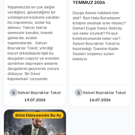
TEMMUZ 2026
Yaşamınızda en çok değer
verdiğiniz, güvendiğiniz bir
Duygu Asena ödülünü kim
yoldaşınızın kaybının yaraları
aldı? ‘Ben Hala Buradayım’
hiç kapanmaz, acılar hiç
kitabını okumak ister misiniz?
dinmez. Tekrar tekrar
Demet Evgar Deniz Göktaş
anımsatır kendini, önemli
için neler söyledi? Piraye
günlerde, evden
koleksiyonunda neler var?
taşınmalarda… Selvet
Selvet Bayraktar Tokat’ın
Bayraktar Tokat, yitirdiği
hazırladığı ‘Sanatın Kadın
hayat arkadaşıyla ilgili bu
Sesleri’ köşemiz sizleri
duyguları yaşıyor ve evinden
bekliyor.
ayrılırken depreşen anılarını
duygularını geçirerek yazıya
döküyor, ‘Bir Devir
Kapanırken’ yazısında.
S
S
Selvet Bayraktar Tokat
Selvet Bayraktar Tokat
19.07.2026
16.07.2026
Bilim Dünyasında Bu Ay