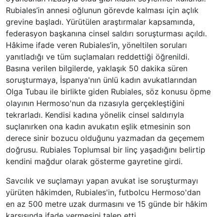
Rubiales’in annesi oğlunun görevde kalması için açlık
grevine başladı. Yürütülen araştırmalar kapsamında,
federasyon başkanına cinsel saldırı soruşturması açıldı.
Hâkime ifade veren Rubiales’in, yöneltilen soruları
yanıtladığı ve tüm suçlamaları reddettiği öğrenildi.
Basına verilen bilgilerde, yaklaşık 50 dakika süren
soruşturmaya, İspanya'nın ünlü kadın avukatlarından
Olga Tubau ile birlikte giden Rubiales, söz konusu öpme
olayının Hermoso'nun da rızasıyla gerçekleştiğini
tekrarladı. Kendisi kadına yönelik cinsel saldırıyla
suçlanırken ona kadın avukatın eşlik etmesinin son
derece sinir bozucu olduğunu yazmadan da geçemem
doğrusu. Rubiales Toplumsal bir linç yaşadığını belirtip
kendini mağdur olarak gösterme gayretine girdi.
Savcılık ve suçlamayı yapan avukat ise soruşturmayı
yürüten hâkimden, Rubiales'in, futbolcu Hermoso'dan
en az 500 metre uzak durmasını ve 15 günde bir hâkim
karşısında ifade vermesini talep etti.