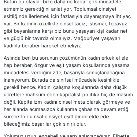
Bütün bu olaylar bize daha ne kadar çok mücadele
etmemiz gerektiğini anlatıyor. Toplumsal cinsiyet
eşitliğinde ilerlemek için fazlasıyla dayanışmaya ihtiyaç
var. Bir kadının özellikle cinsel taciz, istismar, tecavüz
gibi beyanlarına karşı biz bunu yaşayan kişi kadar net
ve güçlü bir tavırda olmalıyız. Mağduriyet yaşayan
kadınla beraber hareket etmeliyiz.
Aslında ben bu sorunun çözümünün kadın erkek el ele
hep beraber, özgür ve eşit yaşam koşullarında yaşama
mücadelesi verdiğimizde, başarıyla sonuçlanacağına
inanıyorum. Burada da sınıfsal mücadele kesinlikle
gerekli bence. Kadını çalışma koşularında daha düşük
ücretlere mahkûm eden kapitalist politika hiç de masum
değil. Kapitalizm kadını cinsel meta olarak görmeye ve
her alanda acımasızca kullanma çabasına devam ettiği
sürece toplumsal cinsiyet eşitliğinde elde ede
bileceğimiz başarılar çok sınırlı olur.
Yolumuz uzun, engebeli ve sarp anlayacağınız. Elbette