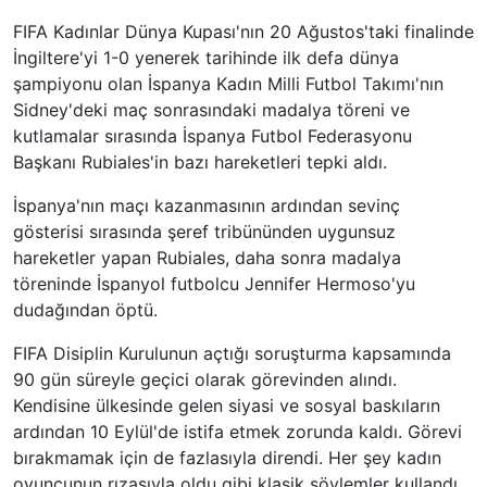
FIFA Kadınlar Dünya Kupası'nın 20 Ağustos'taki finalinde
İngiltere'yi 1-0 yenerek tarihinde ilk defa dünya
şampiyonu olan İspanya Kadın Milli Futbol Takımı'nın
Sidney'deki maç sonrasındaki madalya töreni ve
kutlamalar sırasında İspanya Futbol Federasyonu
Başkanı Rubiales'in bazı hareketleri tepki aldı.
İspanya'nın maçı kazanmasının ardından sevinç
gösterisi sırasında şeref tribününden uygunsuz
hareketler yapan Rubiales, daha sonra madalya
töreninde İspanyol futbolcu Jennifer Hermoso'yu
dudağından öptü.
FIFA Disiplin Kurulunun açtığı soruşturma kapsamında
90 gün süreyle geçici olarak görevinden alındı.
Kendisine ülkesinde gelen siyasi ve sosyal baskıların
ardından 10 Eylül'de istifa etmek zorunda kaldı. Görevi
bırakmamak için de fazlasıyla direndi. Her şey kadın
oyuncunun rızasıyla oldu gibi klasik söylemler kullandı.