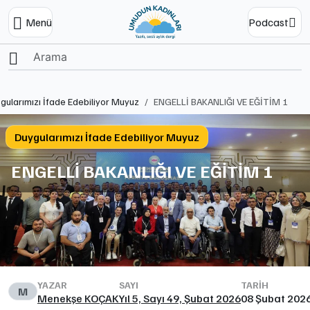
Menü
Podcast
Ana Sayfa
gularımızı İfade Edebiliyor Muyuz
ENGELLİ BAKANLIĞI VE EĞİTİM 1
Duygularımızı İfade Edebiliyor Muyuz
ENGELLİ BAKANLIĞI VE EĞİTİM 1
YAZAR
SAYI
TARIH
M
Menekşe KOÇAK
Yıl 5, Sayı 49, Şubat 2026
08 Şubat 202