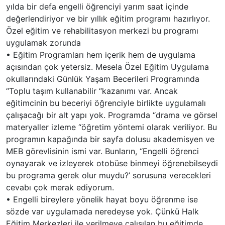
yılda bir defa engelli öğrenciyi yarım saat içinde
değerlendiriyor ve bir yıllık eğitim programı hazırlıyor.
Özel eğitim ve rehabilitasyon merkezi bu programı
uygulamak zorunda
•
Eğitim Programları hem içerik hem de uygulama
açısından çok yetersiz. Mesela Özel Eğitim Uygulama
okullarındaki Günlük Yaşam Becerileri Programında
“Toplu taşım kullanabilir “kazanımı var. Ancak
eğitimcinin bu beceriyi öğrenciyle birlikte uygulamalı
çalışacağı bir alt yapı yok. Programda “drama ve görsel
materyaller izleme “öğretim yöntemi olarak veriliyor. Bu
programın kapağında bir sayfa dolusu akademisyen ve
MEB görevlisinin ismi
var. Bunların, “Engelli öğrenci
oynayarak ve izleyerek otobüse binmeyi öğrenebilseydi
bu programa gerek olur muydu?’ sorusuna verecekleri
cevabı çok merak ediyorum.
•
Engelli bireylere yönelik hayat boyu öğrenme ise
sözde var uygulamada neredeyse yok. Çünkü Halk
Eğitim Merkezleri ile verilmeye çalışılan bu eğitimde