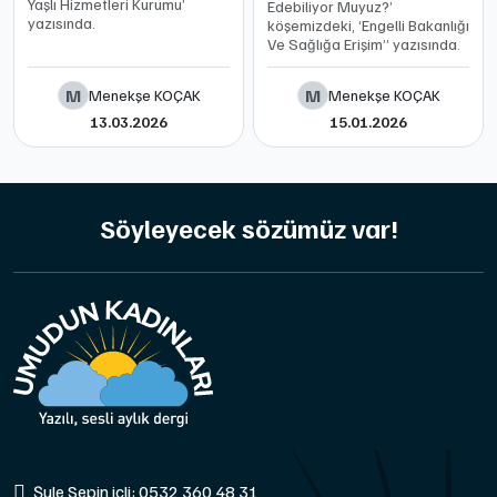
Yaşlı Hizmetleri Kurumu’
Edebiliyor Muyuz?’
yazısında.
köşemizdeki, ‘Engelli Bakanlığı
Ve Sağlığa Erişim’’ yazısında.
M
M
Menekşe KOÇAK
Menekşe KOÇAK
13.03.2026
15.01.2026
Söyleyecek sözümüz var!
Şule Sepin içli: 0532 360 48 31