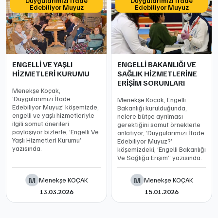
Duygularımızı İfade
Duygularımızı İfade
Edebiliyor Muyuz
Edebiliyor Muyuz
ENGELLİ VE YAŞLI
ENGELLİ BAKANLIĞI VE
HİZMETLERİ KURUMU
SAĞLIK HİZMETLERİNE
ERİŞİM SORUNLARI
Menekşe Koçak,
‘Duygularımızı İfade
Menekşe Koçak, Engelli
Edebiliyor Muyuz’ köşemizde,
Bakanlığı kurulduğunda,
engelli ve yaşlı hizmetleriyle
nelere bütçe ayrılması
ilgili somut önerileri
gerektiğini somut örneklerle
paylaşıyor bizlerle, ‘Engelli Ve
anlatıyor, ‘Duygularımızı İfade
Yaşlı Hizmetleri Kurumu’
Edebiliyor Muyuz?’
yazısında.
köşemizdeki, ‘Engelli Bakanlığı
Ve Sağlığa Erişim’’ yazısında.
M
M
Menekşe KOÇAK
Menekşe KOÇAK
13.03.2026
15.01.2026