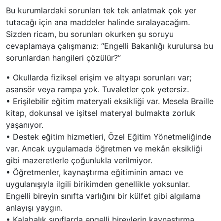
Bu kurumlardaki sorunları tek tek anlatmak çok yer
tutacağı için ana maddeler halinde sıralayacağım.
Sizden ricam, bu sorunları okurken şu soruyu
cevaplamaya çalışmanız: “Engelli Bakanlığı kurulursa bu
sorunlardan hangileri çözülür?”
•
Okullarda fiziksel erişim ve altyapı sorunları var;
asansör veya rampa yok. Tuvaletler çok yetersiz.
•
Erişilebilir eğitim materyali eksikliği var. Mesela Braille
kitap, dokunsal ve işitsel materyal bulmakta zorluk
yaşanıyor.
•
Destek eğitim hizmetleri, Özel Eğitim Yönetmeliğinde
var. Ancak uygulamada öğretmen ve mekân eksikliği
gibi mazeretlerle çoğunlukla verilmiyor.
•
Öğretmenler, kaynaştırma eğitiminin amacı ve
uygulanışıyla ilgili birikimden genellikle yoksunlar.
Engelli bireyin sınıfta varlığını bir külfet gibi algılama
anlayışı yaygın.
•
Kalabalık sınıflarda engelli bireylerin kaynaştırma