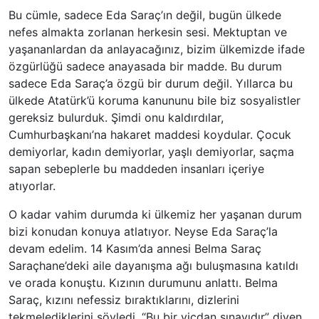
Bu cümle, sadece Eda Saraç’ın değil, bugün ülkede
nefes almakta zorlanan herkesin sesi. Mektuptan ve
yaşananlardan da anlayacağınız, bizim ülkemizde ifade
özgürlüğü sadece anayasada bir madde. Bu durum
sadece Eda Saraç’a özgü bir durum değil. Yıllarca bu
ülkede Atatürk’ü koruma kanununu bile biz sosyalistler
gereksiz bulurduk. Şimdi onu kaldırdılar,
Cumhurbaşkanı’na hakaret maddesi koydular. Çocuk
demiyorlar, kadın demiyorlar, yaşlı demiyorlar, saçma
sapan sebeplerle bu maddeden insanları içeriye
atıyorlar.
O kadar vahim durumda ki ülkemiz her yaşanan durum
bizi konudan konuya atlatıyor. Neyse Eda Saraç’la
devam edelim. 14 Kasım’da annesi Belma Saraç
Saraçhane’deki aile dayanışma ağı buluşmasına katıldı
ve orada konuştu. Kızının durumunu anlattı. Belma
Saraç, kızını nefessiz bıraktıklarını, dizlerini
tekmelediklerini söyledi. “Bu bir vicdan sınavıdır” diyen