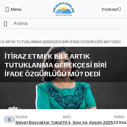
Menü
Podcast
Ana Sayfa
İLE ARTIK TUTUKLANMA GEREKÇESİ BİRİ İFADE ÖZGÜRLÜĞÜ MÜ? DEDİ
İTİRAZ ETMEK BİLE ARTIK
TUTUKLANMA GEREKÇESİ BİRİ
İFADE ÖZGÜRLÜĞÜ MÜ? DEDİ
YAZAR
SAYI
TARIH
S
Selvet Bayraktar Tokat
Yıl 4, Sayı 46, Kasım 2025
22 Kas