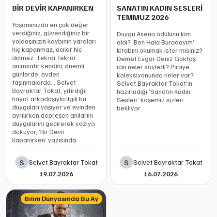
BİR DEVİR KAPANIRKEN
SANATIN KADIN SESLERİ
TEMMUZ 2026
Yaşamınızda en çok değer
verdiğiniz, güvendiğiniz bir
Duygu Asena ödülünü kim
yoldaşınızın kaybının yaraları
aldı? ‘Ben Hala Buradayım’
hiç kapanmaz, acılar hiç
kitabını okumak ister misiniz?
dinmez. Tekrar tekrar
Demet Evgar Deniz Göktaş
anımsatır kendini, önemli
için neler söyledi? Piraye
günlerde, evden
koleksiyonunda neler var?
taşınmalarda… Selvet
Selvet Bayraktar Tokat’ın
Bayraktar Tokat, yitirdiği
hazırladığı ‘Sanatın Kadın
hayat arkadaşıyla ilgili bu
Sesleri’ köşemiz sizleri
duyguları yaşıyor ve evinden
bekliyor.
ayrılırken depreşen anılarını
duygularını geçirerek yazıya
döküyor, ‘Bir Devir
Kapanırken’ yazısında.
S
S
Selvet Bayraktar Tokat
Selvet Bayraktar Tokat
19.07.2026
16.07.2026
Bilim Dünyasında Bu Ay