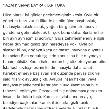
YAZAN: Selvet BAYRAKTAR TOKAT
Ülke olarak iyi günler geçirmediğimiz kesin. Öyle bir
yönetim tarzı var ki ülkede alabildiğine başıboşluk,
fazlasıyla hukuksuzluk, yoğun bir geçim sıkıntısı ve
gündeme getirilebilecek birçok konu daha. Bunların her
biri ayrı ayrı içimizi acıtıyor. Gıda zehirlenmeleriyle ilgili
haber duymadığımız gün neredeyse yok. Öyle bir
siyaset ki bu, doğaya karşı acımasız, hayvana duyarsız,
bakanları ölen çocuk işçilerin konusunu bile duymaya
tahammülsüz. Kadın haklarından hiç söz etmiyorum bile.
İstanbul sözleşmesinin kaldırılmasıyla daha rahat
hareket etmeye başlayan eril düzende pervasızlık ve
saldırganlık ayyuka çıktı. Avrupa insan hakları veya
anayasa mahkemesi kararlarının uygulanmasına bile
tenezzül edilmiyor. Cezaevleri hiç dolmaması gereken
insanlarla doldu taştı. Kadınlar evlatlarından ayrı,
belediye başkanları komik iftiralarla, gizli tanık
ifadeleriyle hazırlanan iddianamelerle, ki onlar bile 8