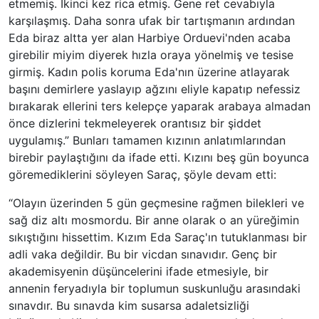
etmemiş. İkinci kez rica etmiş. Gene ret cevabıyla
karşılaşmış. Daha sonra ufak bir tartışmanın ardından
Eda biraz altta yer alan Harbiye Orduevi'nden acaba
girebilir miyim diyerek hızla oraya yönelmiş ve tesise
girmiş. Kadın polis koruma Eda'nın üzerine atlayarak
başını demirlere yaslayıp ağzını eliyle kapatıp nefessiz
bırakarak ellerini ters kelepçe yaparak arabaya almadan
önce dizlerini tekmeleyerek orantısız bir şiddet
uygulamış.” Bunları tamamen kızının anlatımlarından
birebir paylaştığını da ifade etti. Kızını beş gün boyunca
göremediklerini söyleyen Saraç, şöyle devam etti:
“Olayın üzerinden 5 gün geçmesine rağmen bilekleri ve
sağ diz altı mosmordu. Bir anne olarak o an yüreğimin
sıkıştığını hissettim. Kızım Eda Saraç'ın tutuklanması bir
adli vaka değildir. Bu bir vicdan sınavıdır. Genç bir
akademisyenin düşüncelerini ifade etmesiyle, bir
annenin feryadıyla bir toplumun suskunluğu arasındaki
sınavdır. Bu sınavda kim susarsa adaletsizliği