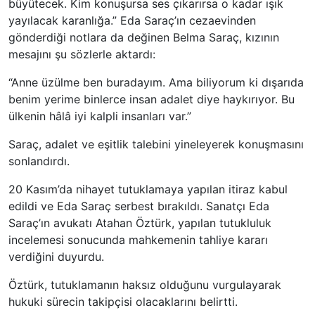
büyütecek. Kim konuşursa ses çıkarırsa o kadar ışık
yayılacak karanlığa.” Eda Saraç’ın cezaevinden
gönderdiği notlara da değinen Belma Saraç, kızının
mesajını şu sözlerle aktardı:
“Anne üzülme ben buradayım. Ama biliyorum ki dışarıda
benim yerime binlerce insan adalet diye haykırıyor. Bu
ülkenin hâlâ iyi kalpli insanları var.”
Saraç, adalet ve eşitlik talebini yineleyerek konuşmasını
sonlandırdı.
20 Kasım’da nihayet tutuklamaya yapılan itiraz kabul
edildi ve Eda Saraç serbest bırakıldı. Sanatçı Eda
Saraç’ın avukatı Atahan Öztürk, yapılan tutukluluk
incelemesi sonucunda mahkemenin tahliye kararı
verdiğini duyurdu.
Öztürk, tutuklamanın haksız olduğunu vurgulayarak
hukuki sürecin takipçisi olacaklarını belirtti.