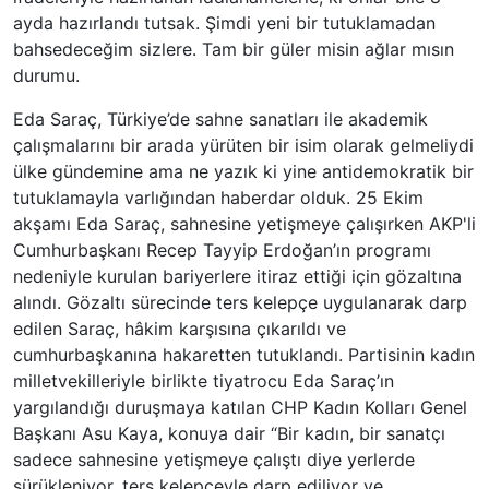
ayda hazırlandı tutsak. Şimdi yeni bir tutuklamadan
bahsedeceğim sizlere. Tam bir güler misin ağlar mısın
durumu.
Eda Saraç, Türkiye’de sahne sanatları ile akademik
çalışmalarını bir arada yürüten bir isim olarak gelmeliydi
ülke gündemine ama ne yazık ki yine antidemokratik bir
tutuklamayla varlığından haberdar olduk. 25 Ekim
akşamı Eda Saraç, sahnesine yetişmeye çalışırken AKP'li
Cumhurbaşkanı Recep Tayyip Erdoğan’ın programı
nedeniyle kurulan bariyerlere itiraz ettiği için gözaltına
alındı. Gözaltı sürecinde ters kelepçe uygulanarak darp
edilen Saraç, hâkim karşısına çıkarıldı ve
cumhurbaşkanına hakaretten tutuklandı. Partisinin kadın
milletvekilleriyle birlikte tiyatrocu Eda Saraç’ın
yargılandığı duruşmaya katılan CHP Kadın Kolları Genel
Başkanı Asu Kaya, konuya dair “Bir kadın, bir sanatçı
sadece sahnesine yetişmeye çalıştı diye yerlerde
sürükleniyor, ters kelepçeyle darp ediliyor ve