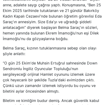
anne, adalete saygı çağrısı yaptı. Konuşmasına, “Ben 25
Ekim 2025 tarihinde tutuklanan ve 21 gündür Bakırköy
Kadın Kapalı Cezaevi'nde bulunan öğretim görevlisi Eda
Saraç'ın annesiyim. Size Eda'yı ve uğradığı şiddeti
anlatacağım” diyerek başlayan Belma Saraç'ın sözleri,
hemen yanında bulunan Ekrem İmamoğlu'nun eşi Dilek
İmamoğlu'nu da gözyaşlarına boğdu.
Belma Saraç, kızının tutuklanmasına sebep olan olayı
şöyle anlattı:
“O gün 25 Ekim'de Muhsin Ertuğrul sahnesinde Down
Sendromlu İngiliz Oyuncular Topluluğu'nun
sergileyeceği orijinal Hamlet oyununu izlemek üzere
çok heyecanlı bir şekilde Tuzla'daki evimizden çıktı.
Çünkü uzun zamandır izlemek istiyordu bu oyunu ve
biletini aylar öncesinden almıştı.
Biletim ve kimliğim budur demiş. Ancak güvenlik kabul