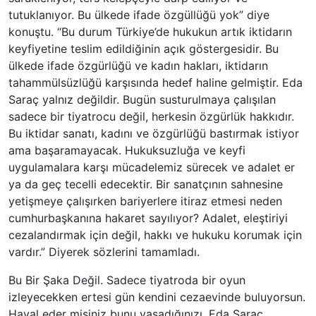
tutuklanıyor. Bu ülkede ifade özgüllüğü yok” diye
konuştu. “Bu durum Türkiye’de hukukun artık iktidarın
keyfiyetine teslim edildiğinin açık göstergesidir. Bu
ülkede ifade özgürlüğü ve kadın hakları, iktidarın
tahammülsüzlüğü karşısında hedef haline gelmiştir. Eda
Saraç yalnız değildir. Bugün susturulmaya çalışılan
sadece bir tiyatrocu değil, herkesin özgürlük hakkıdır.
Bu iktidar sanatı, kadını ve özgürlüğü bastırmak istiyor
ama başaramayacak. Hukuksuzluğa ve keyfi
uygulamalara karşı mücadelemiz sürecek ve adalet er
ya da geç tecelli edecektir. Bir sanatçının sahnesine
yetişmeye çalışırken bariyerlere itiraz etmesi neden
cumhurbaşkanına hakaret sayılıyor? Adalet, eleştiriyi
cezalandırmak için değil, hakkı ve hukuku korumak için
vardır.” Diyerek sözlerini tamamladı.
Bu Bir Şaka Değil. Sadece tiyatroda bir oyun
izleyecekken ertesi gün kendini cezaevinde buluyorsun.
Hayal eder misiniz bunu yaşadığınızı. Eda Saraç