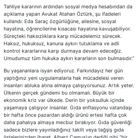
Tahliye kararının ardından sosyal medya hesabından da
açıklama yapan Avukat Atahan Öztürk, şu ifadeleri
kullandı: Eda Saraç özgürlüğüne, ailesine, sosyal
hayatına, öğrencilerine kısacası hayatına kavuşabiliyor.
Süreçteki haksızlıklara karşı mücadelemiz sürecek.
Haksız, hukuksuz, kanuna aykırı tutuklama ve adli
kontrol kararlarına karşı durmaya devam edeceğiz.
Umudumuz tüm hukuka aykırı kararların son bulmasıdır.”
Bu yaşananlara isyan ediyoruz. Farkındayız her gün
yaptığınız yeni uygulamalarla hak mücadelesi veren
insanları abluka atına almaya çalışıyorsunuz. Artık yeter.
Ülkenin gerçek gündemi bu olmamalı. Büyük bir
ekonomik kriz var ülkede. Derin bir yoksulluk içinde
yaşamaya çalışıyor insanlar. Gıda enflasyonu vatandaşı
bir hafta önce pazardan aldığı ürünü ertesi hafta çok
daha pahalıya almaya mecbur bırakıyor. Gıda güvenliği
sadece bizlere yayınladığınız taklit veya tağşiş gıda
listelerinizden ibaret. Albert Camus’un dediği gibi “bir