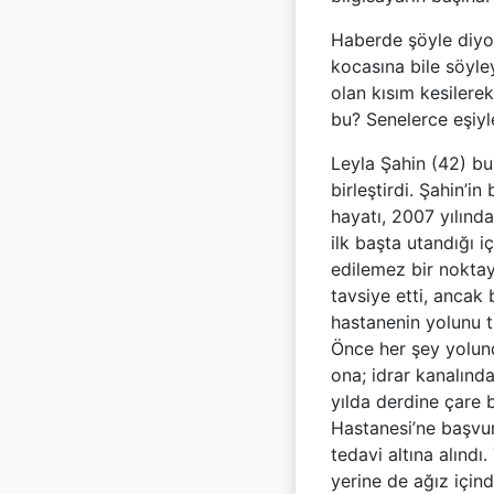
Haberde şöyle diyor
kocasına bile söyley
olan kısım kesilere
bu? Senelerce eşiy
Leyla Şahin (42) bun
birleştirdi. Şahin’i
hayatı, 2007 yılın
ilk başta utandığı 
edilemez bir noktay
tavsiye etti, ancak
hastanenin yolunu tu
Önce her şey yolund
ona; idrar kanalınd
yılda derdine çare 
Hastanesi’ne başvur
tedavi altına alındı
yerine de ağız içind