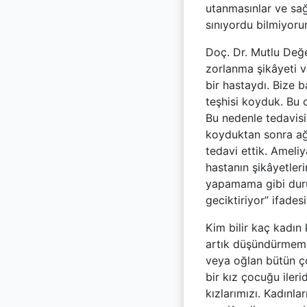
utanmasınlar ve sağ
sınıyordu bilmiyoru
Doç. Dr. Mutlu Değe
zorlanma şikâyeti v
bir hastaydı. Bize b
teşhisi koyduk. Bu 
Bu nedenle tedavisi
koyduktan sonra ağız
tedavi ettik. Ameli
hastanın şikâyetleri
yapamama gibi durum
geciktiriyor” ifadesi
Kim bilir kaç kadın
artık düşündürmemel
veya oğlan bütün ço
bir kız çocuğu ileri
kızlarımızı. Kadınl