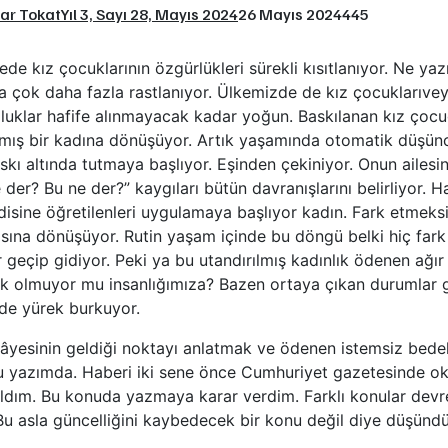
tar Tokat
Yıl 3, Sayı 28, Mayıs 2024
26 Mayıs 2024
445
de kız çocuklarının özgürlükleri sürekli kısıtlanıyor. Ne ya
 çok daha fazla rastlanıyor. Ülkemizde de kız çocuklarıvey
zluklar hafife alınmayacak kadar yoğun. Baskılanan kız çoc
rılmış bir kadına dönüşüyor. Artık yaşamında otomatik düşünc
skı altında tutmaya başlıyor. Eşinden çekiniyor. Onun ailesi
der? Bu ne der?” kaygıları bütün davranışlarını belirliyor. H
disine öğretilenleri uygulamaya başlıyor kadın. Fark etmeks
sına dönüşüyor. Rutin yaşam içinde bu döngü belki hiç fark
geçip gidiyor. Peki ya bu utandırılmış kadınlık ödenen ağır
k olmuyor mu insanlığımıza? Bazen ortaya çıkan durumlar
de yürek burkuyor.
kâyesinin geldiği noktayı anlatmak ve ödenen istemsiz bede
 bu yazımda. Haberi iki sene önce Cumhuriyet gazetesinde 
ldım. Bu konuda yazmaya karar verdim. Farklı konular devr
u asla güncelliğini kaybedecek bir konu değil diye düşün