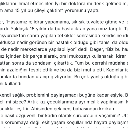
lıklarını ihmal etmesinler. İyi bir doktora mı denk gelmedi
m ama 15 yıl bu çileyi çektim” yorumunu yaptı.
r, “Hastamızın; idrar yapamama, sık sık tuvalete gitme ve i
ardı. Yaklaşık 15 yıldır da bu hastalıktan yana muzdaripti. 
aşvurduktan sonra yapılan tetkikler sonrasında kendisine idr
oldukça nadir görünen bir hastalık olduğu gibi tanısı da old
 de nadir merkezlerde yapılabiliyor” dedi. Değer, “Biz bu ha
 içinden bir parça alarak, oral mukozayı kullanarak, idrar k
yattan sonra da sondasını çıkarttık. Tüm bu cerrahi müdaha
nin azaldığını tespit ettik ve bu da bizi mutlu etti. Kadınlar i
larda bundan utanıp gizliyorlar. Bu çok yanlış olduğu gibi
ni kullandı.
 kendi sağlık problemini paylaşamadı bugüne kadar eşiyle. B
i mi sizce? Artık kız çocuklarımıza ayrımcılık yapılmasın. 
cuklar eşittir. Abisinden çekinen, babasından korkan
de nasıl özgüvenli bir kadın olarak sürdürebilir yaşamını? U
arın korunmaya değil eşit yaşam koşullarında hayatı paylaşma