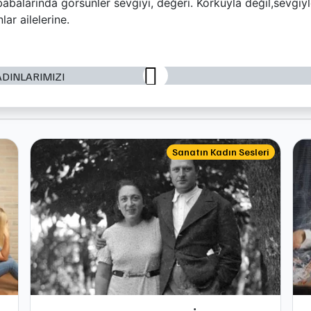
babalarında görsünler sevgiyi, değeri. Korkuyla değil,sevgiyl
lar ailelerine.
Sanatın Kadın Sesleri