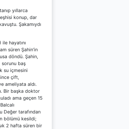
anıp yıllarca
teşhisi konup, dar
 kavuştu. Şakamıydı
 ile hayatını
aşam süren Şahin’in
usa döndü. Şahin,
k sorunu baş
k su içmesini
nce çift,
ve ameliyata aldı.
n. Bir başka doktor
yguladı ama geçen 15
Balcalı
lu Değer tarafından
an bölümü kesildi;
şık 2 hafta süren bir