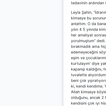
tedavinin ardından 
Leyla Şahin, “İdrar
kimseye bu sorunu
anlattım. O da bana
yılın 4 5 yılında k
her ameliyat sonra
yorulmuştum” dedi.
bırakmadık ama hiçb
edemeyeceğini söyle
eşim ve çocuklarıml
kurtulayım’ diye ya
kapanıp kaldığını, 
tuvalette alıyordum
beni çok yıpratıyor
ki, kendi kendime; 
Allah kimseye böyle
olduğunu, ancak 2 
kendisini çok iyi hi