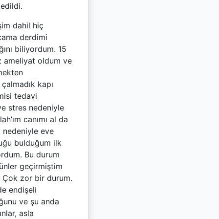
edildi.
im dahil hiç
cama derdimi
ğını biliyordum. 15
ez ameliyat oldum ve
mekten
 çalmadık kapı
isi tedavi
ve stres nedeniyle
lah’ım canımı al da
ı nedeniyle eve
luğu bulduğum ilk
yordum. Bu durum
ünler geçirmiştim
. Çok zor bir durum.
de endişeli
uğunu ve şu anda
nlar, asla