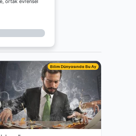
e, ortak evrensel
Bilim Dünyasında Bu Ay