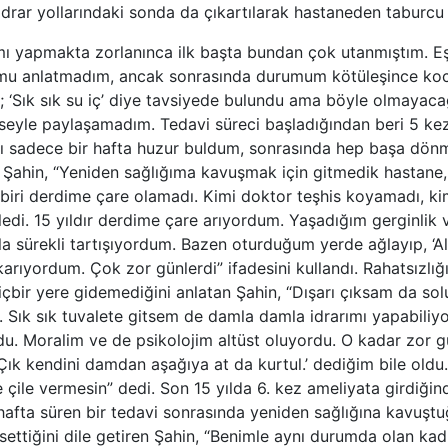
idrar yollarındaki sonda da çıkartılarak hastaneden taburcu 
ımı yapmakta zorlanınca ilk başta bundan çok utanmıştım. Eş
mu anlatmadım, ancak sonrasında durumum kötüleşince ko
; ‘Sık sık su iç’ diye tavsiyede bulundu ama böyle olmayaca
imseyle paylaşamadım. Tedavi süreci başladığından beri 5 k
sı sadece bir hafta huzur buldum, sonrasında hep başa dön
 Şahin, “Yeniden sağlığıma kavuşmak için gitmedik hastane,
iri derdime çare olamadı. Kimi doktor teşhis koyamadı, kim
di. 15 yıldır derdime çare arıyordum. Yaşadığım gerginlik 
a sürekli tartışıyordum. Bazen oturduğum yerde ağlayıp, ‘Al
karıyordum. Çok zor günlerdi” ifadesini kullandı. Rahatsızlığ
hiçbir yere gidemediğini anlatan Şahin, “Dışarı çıksam da so
. Sık sık tuvalete gitsem de damla damla idrarımı yapabili
du. Moralim ve de psikolojim altüst oluyordu. O kadar zor g
‘Çık kendini damdan aşağıya at da kurtul.’ dediğim bile oldu
 çile vermesin” dedi. Son 15 yılda 6. kez ameliyata girdiğin
hafta süren bir tedavi sonrasında yeniden sağlığına kavuşt
ssettiğini dile getiren Şahin, “Benimle aynı durumda olan kadı