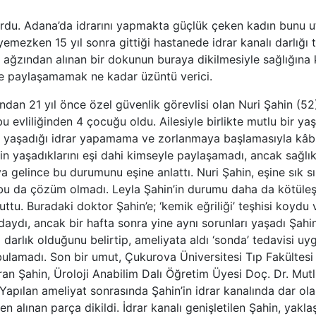
du. Adana’da idrarını yapmakta güçlük çeken kadın bunu ut
emezken 15 yıl sonra gittiği hastanede idrar kanalı darlığı 
k ağzından alınan bir dokunun buraya dikilmesiyle sağlığına
le paylaşamamak ne kadar üzüntü verici.
dan 21 yıl önce özel güvenlik görevlisi olan Nuri Şahin (52)
n bu evliliğinden 4 çocuğu oldu. Ailesiyle birlikte mutlu bir y
da yaşadığı idrar yapamama ve zorlanmaya başlamasıyla kâb
için yaşadıklarını eşi dahi kimseyle paylaşamadı, ancak sağlı
a gelince bu durumunu eşine anlattı. Nuri Şahin, eşine sık sı
 bu da çözüm olmadı. Leyla Şahin’in durumu daha da kötüleşi
ttu. Buradaki doktor Şahin’e; ‘kemik eğriliği’ teşhisi koydu 
aydı, ancak bir hafta sonra yine aynı sorunları yaşadı Şahi
a darlık olduğunu belirtip, ameliyata aldı ‘sonda’ tedavisi u
bulamadı. Son bir umut, Çukurova Üniversitesi Tıp Fakültesi 
an Şahin, Üroloji Anabilim Dalı Öğretim Üyesi Doç. Dr. Mut
. Yapılan ameliyat sonrasında Şahin’in idrar kanalında dar ol
en alınan parça dikildi. İdrar kanalı genişletilen Şahin, yakla