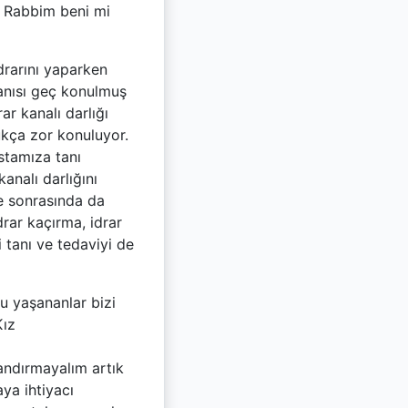
m, Rabbim beni mi
drarını yaparken
Tanısı geç konulmuş
ar kanalı darlığı
ukça zor konuluyor.
stamıza tanı
analı darlığını
le sonrasında da
drar kaçırma, idrar
 tanı ve tedaviyi de
u yaşananlar bizi
Kız
tandırmayalım artık
ya ihtiyacı