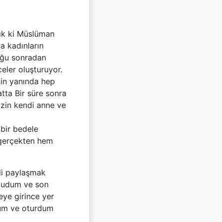
zık ki Müslüman
a kadınların
uğu sonradan
eler oluşturuyor.
nin yanında hep
atta Bir süre sonra
izin kendi anne ve
 bir bedele
 gerçekten hem
li paylaşmak
okudum ve son
eye girince yer
düm ve oturdum