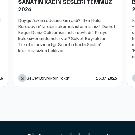
SANATIN KADIN SESLERİ TEMMUZ
2026
ç
Duygu Asena ödülünü kim aldı? ‘Ben Hala
K
Buradayım’ kitabını okumak ister misiniz? Demet
y
Evgar Deniz Göktaş için neler söyledi? Piraye
ç
koleksiyonunda neler var? Selvet Bayraktar
h
Tokat’ın hazırladığı ‘Sanatın Kadın Sesleri’
m
köşemiz sizleri bekliyor.
‘
i
S
Selvet Bayraktar Tokat
26
16.07.2026