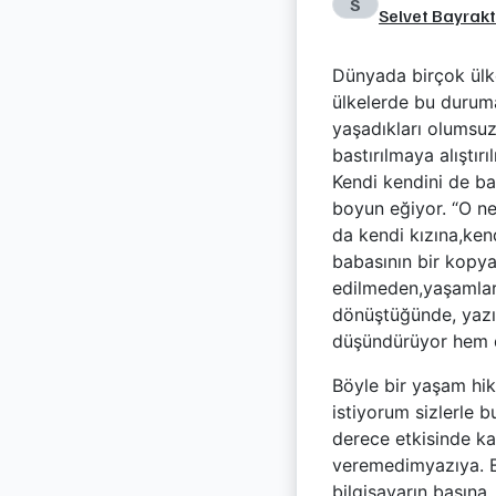
S
Selvet Bayrak
Dünyada birçok ülke
ülkelerde bu duruma
yaşadıkları olumsu
bastırılmaya alıştı
Kendi kendini de ba
boyun eğiyor. “O ne 
da kendi kızına,ken
babasının bir kopya
edilmeden,yaşamlar 
dönüştüğünde, yazı
düşündürüyor hem 
Böyle bir yaşam hi
istiyorum sizlerle
derece etkisinde ka
veremedimyazıya. B
bilgisayarın başına.