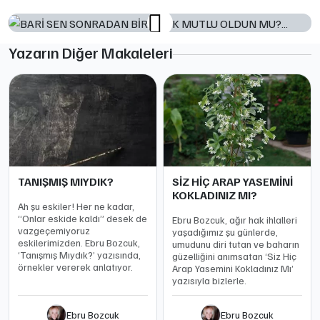
Yazarın Diğer Makaleleri
TANIŞMIŞ MIYDIK?
SİZ HİÇ ARAP YASEMİNİ
KOKLADINIZ MI?
Ah şu eskiler! Her ne kadar,
“Onlar eskide kaldı” desek de
Ebru Bozcuk, ağır hak ihlalleri
vazgeçemiyoruz
yaşadığımız şu günlerde,
eskilerimizden. Ebru Bozcuk,
umudunu diri tutan ve baharın
‘Tanışmış Mıydık?’ yazısında,
güzelliğini anımsatan ‘Siz Hiç
örnekler vererek anlatıyor.
Arap Yasemini Kokladınız Mı’
yazısıyla bizlerle.
Ebru Bozcuk
Ebru Bozcuk