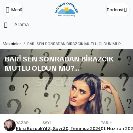
Menü
Podcast
Ana Sayfa
Makaleler
BARİ SEN SONRADAN BİRAZCIK MUTLU OLDUN MU?…
BARİ SEN SONRADAN BİRAZCIK
MUTLU OLDUN MU?…
YAZAR
SAYI
TARIH
Ebru Bozcuk
Yıl 3, Sayı 30, Temmuz 2024
01 Haziran 20