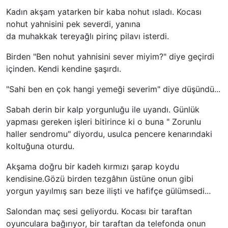
Kadın akşam yatarken bir kaba nohut ısladı. Kocası
nohut yahnisini pek severdi, yanına
da muhakkak tereyağlı pirinç pilavı isterdi.
Birden "Ben nohut yahnisini sever miyim?" diye geçirdi
içinden. Kendi kendine şaşırdı.
"Sahi ben en çok hangi yemeği severim" diye düşündü...
Sabah derin bir kalp yorgunluğu ile uyandı. Günlük
yapması gereken işleri bitirince ki o buna " Zorunlu
haller sendromu" diyordu, usulca pencere kenarındaki
koltuğuna oturdu.
Akşama doğru bir kadeh kırmızı şarap koydu
kendisine.Gözü birden tezgâhın üstüne onun gibi
yorgun yayılmış sarı beze ilişti ve hafifçe gülümsedi...
Salondan maç sesi geliyordu. Kocası bir taraftan
oyunculara bağırıyor, bir taraftan da telefonda onun