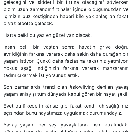
geleceğini ve şiddetli bir fırtına olacağını" söylerken
bizim uzun zamandır fırtınalar içinde olduğumuzdan ve
içimizin buz kestiğinden haberi bile yok anlaşılan fakat
o yaz elbette gelecek.
Hatta belki bu yaz en güzel yaz olacak.
İnsan belli bir yaştan sonra hayatın griye doğru
evrildiğinin farkına vararak daha sakin daha durağan bir
yaşam istiyor. Çünkü daha fazlasına takatiniz yetmiyor.
Yokuş aşağı indiğinizin farkına vararak manzaranın
tadını çıkarmak istiyorsunuz artık.
Son zamanlarda trend olan #slowliving denilen yavaş
yaşam anlayışı tüm dünyada kabul gören bir hayat şekli.
Evet bu ülkede imkânsız gibi fakat kendi ruh sağlığımız
açısından bunu hayatımıza uygulamak durumundayız.
Yavaş yaşam, her şeyi yavaşlatarak hem etrafındaki
dünyayı hem de sahip olduğun şeyleri takdir ederek