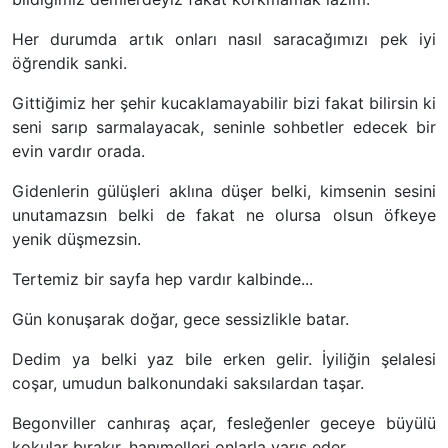
Her durumda artık onları nasıl saracağımızı pek iyi
öğrendik sanki.
Gittiğimiz her şehir kucaklamayabilir bizi fakat bilirsin ki
seni sarıp sarmalayacak, seninle sohbetler edecek bir
evin vardır orada.
Gidenlerin gülüşleri aklına düşer belki, kimsenin sesini
unutamazsın belki de fakat ne olursa olsun öfkeye
yenik düşmezsin.
Tertemiz bir sayfa hep vardır kalbinde...
Gün konuşarak doğar, gece sessizlikle batar.
Dedim ya belki yaz bile erken gelir. İyiliğin şelalesi
coşar, umudun balkonundaki saksılardan taşar.
Begonviller canhıraş açar, fesleğenler geceye büyülü
kokular bırakır, hanımelleri onlarla yarış eder.