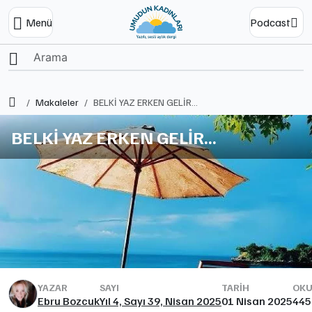
Menü
Podcast
Ana Sayfa
Makaleler
BELKİ YAZ ERKEN GELİR...
BELKİ YAZ ERKEN GELİR...
YAZAR
SAYI
TARIH
OKU
Ebru Bozcuk
Yıl 4, Sayı 39, Nisan 2025
01 Nisan 2025
445