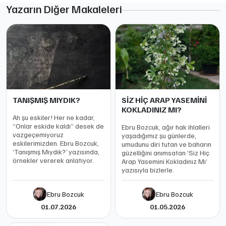
Yazarın Diğer Makaleleri
TANIŞMIŞ MIYDIK?
SİZ HİÇ ARAP YASEMİNİ
KOKLADINIZ MI?
Ah şu eskiler! Her ne kadar,
“Onlar eskide kaldı” desek de
Ebru Bozcuk, ağır hak ihlalleri
vazgeçemiyoruz
yaşadığımız şu günlerde,
eskilerimizden. Ebru Bozcuk,
umudunu diri tutan ve baharın
‘Tanışmış Mıydık?’ yazısında,
güzelliğini anımsatan ‘Siz Hiç
örnekler vererek anlatıyor.
Arap Yasemini Kokladınız Mı’
yazısıyla bizlerle.
Ebru Bozcuk
Ebru Bozcuk
01.07.2026
01.05.2026