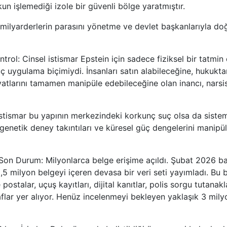
un işlemediği izole bir güvenli bölge yaratmıştır.
milyarderlerin parasını yönetme ve devlet başkanlarıyla d
ntrol:
Cinsel istismar Epstein için sadece fiziksel bir tatmin 
uygulama biçimiydi. İnsanları satın alabileceğine, hukukt
atlarını tamamen manipüle edebileceğine olan inancı, narsist
istismar bu yapının merkezindeki korkunç suç olsa da sistem
 genetik deney takıntıları ve küresel güç dengelerini manipü
 Son Durum:
Milyonlarca belge erişime açıldı. Şubat 2026 b
,5 milyon belgeyi içeren devasa bir veri seti yayımladı. Bu 
 e postalar, uçuş kayıtları, dijital kanıtlar, polis sorgu tutana
lar yer alıyor. Henüz incelenmeyi bekleyen yaklaşık 3 mil