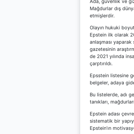
Ada, güvenlik ve gi
Mağdurlar dış dünya
etmişlerdir.
Olayın hukuki boyut
Epstein ilk olarak 2
anlaşması yaparak s
gazetesinin araştır
de 2021 yılında ins
çarptırıldı.
Epsstein listesine
belgeler, adaya gide
Bu listelerde, adı g
tanıkları, mağdurlar
Epstein adası çevre
sistematik bir yapı
Epstein’ın motivasyo