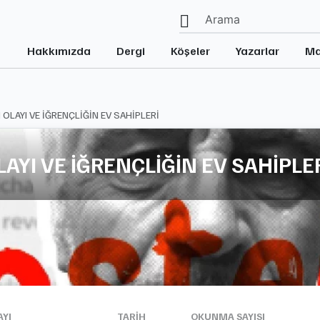
Hakkımızda
Dergi
Köşeler
Yazarlar
Ma
 OLAYI VE İĞRENÇLİĞİN EV SAHİPLERİ
LAYI VE İĞRENÇLİĞİN EV SAHİPLE
AYI
TARIH
OKUNMA SAYISI