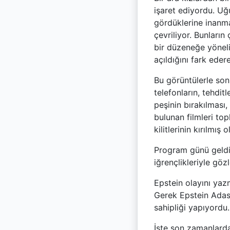
işaret ediyordu. Uğ
gördüklerine inanma
çevriliyor. Bunları
bir düzeneğe yöneli
açıldığını fark eder
Bu görüntülerle son
telefonların, tehditl
peşinin bırakılması
bulunan filmleri to
kilitlerinin kırılmış
Program günü geldi
iğrençlikleriyle gözl
Epstein olayını ya
Gerek Epstein Adası
sahipliği yapıyordu.
İşte son zamanlarda