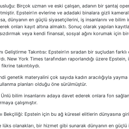
susluğu:
Birçok uzman ve eski çalışan, adanın bir şantaj ope
 etmiştir. Epstein’ın evlerine ve adadaki binalara
gizli kameral
a, dünyanın en güçlü siyasetçilerini, iş insanlarını ve bilim i
ek onları kayıt altına almaktı. Sonuç olarak yapılan kayıtlar
 sızdırmak veya kendi finansal, sosyal ağını korumak için bi
nı Geliştirme Takıntısı:
Epstein’ın sıradan bir suçludan farklı 
rdı. New York Times tarafından raporlandığı üzere Epstein, i
fikrine takıntılıydı.
ndi genetik materyalini çok sayıda kadın aracılığıyla yayma 
kullanma planları olduğu öne sürülmüştür.
:
Ünlü bilim insanlarını adaya davet ederek onlara fon sağla
ırmaya çalışmıştır.
ı Bekçiliği:
Epstein için bu ağ küresel elitlerin dünyasına giriş
e lüks olanakları, bir hizmet gibi sunarak dünyanın en güçlü i