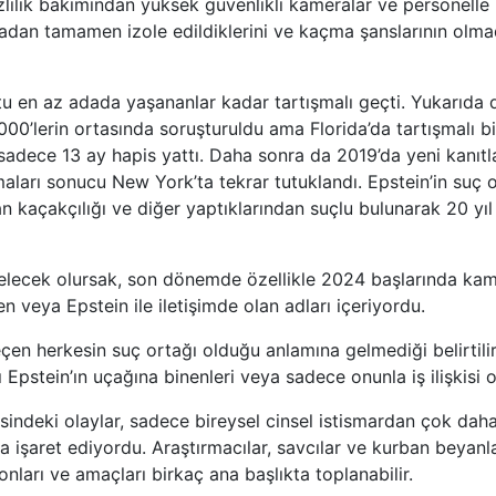
zlilik bakımından yüksek güvenlikli kameralar ve personelle
dan tamamen izole edildiklerini ve kaçma şanslarının olmad
u en az adada yaşananlar kadar tartışmalı geçti. Yukarıda da
000’lerin ortasında soruşturuldu ama Florida’da tartışmalı bi
adece 13 ay hapis yattı. Daha sonra da 2019’da yeni kanıtl
maları sonucu New York’ta tekrar tutuklandı. Epstein’in suç 
an kaçakçılığı ve diğer yaptıklarından suçlu bulunarak 20 yı
 gelecek olursak, son dönemde özellikle 2024 başlarında ka
n veya Epstein ile iletişimde olan adları içeriyordu.
eçen herkesin suç ortağı olduğu anlamına gelmediği belirtili
ı Epstein’ın uçağına binenleri veya sadece onunla iş ilişkisi o
sindeki olaylar, sadece bireysel cinsel istismardan çok dah
ya işaret ediyordu. Araştırmacılar, savcılar ve kurban beyanl
nları ve amaçları birkaç ana başlıkta toplanabilir.