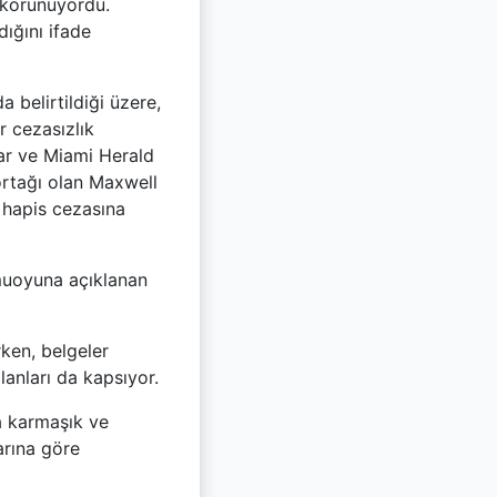
 korunuyordu.
ığını ifade
 belirtildiği üzere,
r cezasızlık
ar ve Miami Herald
ortağı olan Maxwell
l hapis cezasına
muoyuna açıklanan
rken, belgeler
lanları da kapsıyor.
a karmaşık ve
arına göre