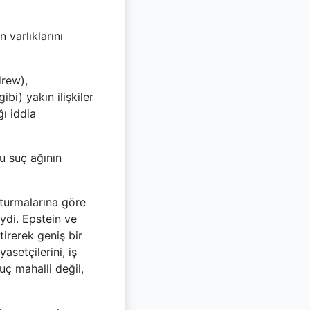
 varlıklarını
drew),
ibi) yakın ilişkiler
ı iddia
u suç ağının
şturmalarına göre
iydi. Epstein ve
tirerek geniş bir
asetçilerini, iş
suç mahalli değil,