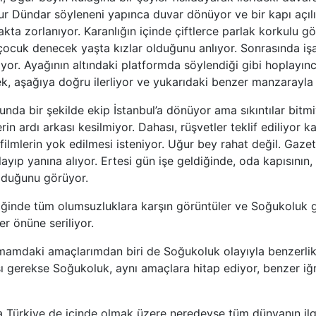
ur Dündar söyleneni yapınca duvar dönüyor ve bir kapı açıl
kta zorlanıyor. Karanlığın içinde çiftlerce parlak korkulu gö
n çocuk denecek yaşta kızlar olduğunu anlıyor. Sonrasında iş
yor. Ayağının altındaki platformda söylendiği gibi hoplayın
ek, aşağıya doğru ilerliyor ve yukarıdaki benzer manzarayla 
unda bir şekilde ekip İstanbul’a dönüyor ama sıkıntılar bitm
erin ardı arkası kesilmiyor. Dahası, rüşvetler teklif ediliyor ka
, filmlerin yok edilmesi isteniyor. Uğur bey rahat değil. Gaz
playıp yanına alıyor. Ertesi gün işe geldiğinde, oda kapısını
 olduğunu görüyor.
ğinde tüm olumsuzluklara karşın görüntüler ve Soğukoluk g
er önüne seriliyor.
zmamdaki amaçlarımdan biri de Soğukoluk olayıyla benzerlik
 gerekse Soğukoluk, aynı amaçlara hitap ediyor, benzer iğr
 Türkiye de içinde olmak üzere neredeyse tüm dünyanın ilg