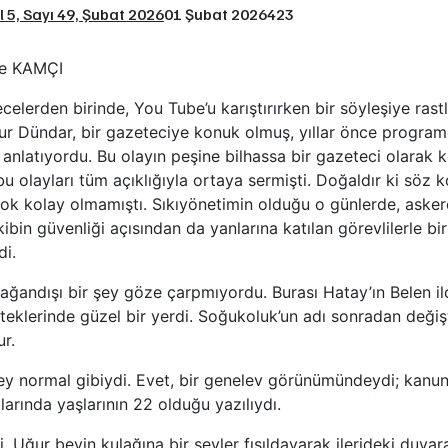
ıl 5, Sayı 49, Şubat 2026
01 Şubat 2026
423
e KAMÇI
elerden birinde, You Tube’u karıştırırken bir söyleşiye ras
ur Dündar, bir gazeteciye konuk olmuş, yıllar önce programd
anlatıyordu. Bu olayın peşine bilhassa bir gazeteci olarak k
bu olayları tüm açıklığıyla ortaya sermişti. Doğaldır ki söz 
ok kolay olmamıştı. Sıkıyönetimin olduğu o günlerde, aske
kibin güvenliği açısından da yanlarına katılan görevlilerle birl
di.
ağandışı bir şey göze çarpmıyordu. Burası Hatay’ın Belen ilç
teklerinde güzel bir yerdi. Soğukoluk’un adı sonradan değişt
ur.
y normal gibiydi. Evet, bir genelev görünümündeydi; kanune
larında yaşlarının 22 olduğu yazılıydı.
ri, Uğur beyin kulağına bir şeyler fısıldayarak ilerideki duv