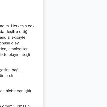
tladım. Herkesin çok
a deşifre ettiği
endisi ekibiyle
konusu olay
rden, emniyetten
ikte olayın ateşli
esine bağlı,
irilerek
n hiçbir yanlışlık
ara omuz vurmasını