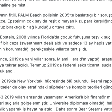
aline gelmişti.
ının fitili, PALM Beach polisinin 2005’te başlattığı bir soruş
çe, Epstein’ın çok sayıda reşit olmayan kızı, para karşılığın
uz bıraktığı bir ağ kurduğu ortaya çıktı.
pstein, 2008 yılında Florida’da çocuk fuhuşuna teşvik suç
f bir ceza (sweetheart deal) aldı ve sadece 13 ay hapis yat
ın korunmadığı gerekçesiyle yıllarca tartışıldı.
nce, 2019’da yani yıllar sonra, Miami Herald'ın yaptığı araşt
osya tekrar açıldı. Temmuz 2019’da federal seks ticareti suç
uklandı.
 2019’da New York’taki hücresinde ölü bulundu. Resmi rapo
tseler de olay etrafındaki şüpheler ve komplo teorileri günce
3 2019 yılları arasında yaşamıştır. Amerika’lı bir finansör m
eri suçlarla gölgelenmiştir. Üniversite diploması olmadığı hal
ik yaparak iş hayatına atıldı. Daha sonra Bear Stearns yatı