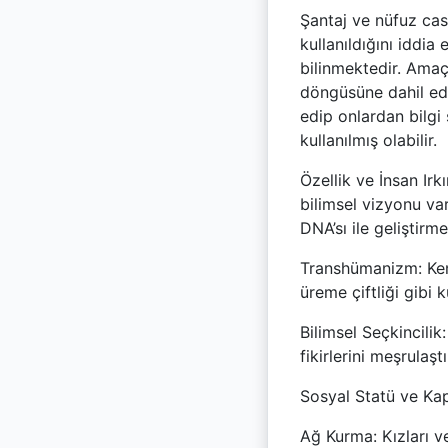
Şantaj ve nüfuz ca
kullanıldığını iddia
bilinmektedir. Amaçs
döngüsüne dahil eder
edip onlardan bilgi
kullanılmış olabilir.
Özellik ve İnsan Irkı
bilimsel vizyonu va
DNA’sı ile geliştirme 
Transhümanizm:
Ke
üreme çiftliği gibi 
Bilimsel Seçkincilik
fikirlerini meşrulaşt
Sosyal Statü ve Kap
Ağ Kurma:
Kızları v