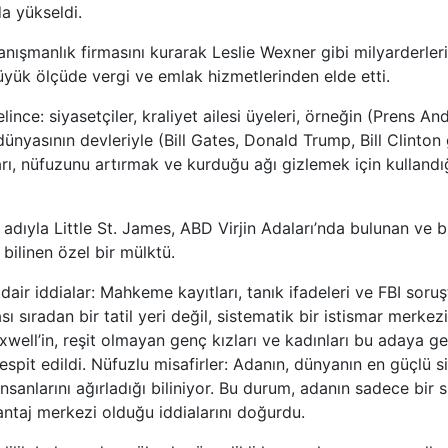
a yükseldi.
ışmanlık firmasını kurarak Leslie Wexner gibi milyarderlerin
büyük ölçüde vergi ve emlak hizmetlerinden elde etti.
elince: siyasetçiler, kraliyet ailesi üyeleri, örneğin (Prens An
dünyasının devleriyle (Bill Gates, Donald Trump, Bill
Clinton g
arı, nüfuzunu artırmak ve kurduğu ağı gizlemek için kullandığ
 adıyla Little St. James, ABD Virjin Adaları’nda bulunan ve b
bilinen özel bir mülktü.
air iddialar:
Mahkeme kayıtları, tanık ifadeleri ve FBI soru
sı sıradan bir tatil yeri değil, sistematik bir istismar merkez
well’in, reşit olmayan genç kızları ve kadınları bu adaya ge
espit edildi.
Nüfuzlu misafirler:
Adanın, dünyanın en güçlü siy
 insanlarını ağırladığı biliniyor. Bu durum, adanın sadece bir 
ntaj merkezi olduğu iddialarını doğurdu.