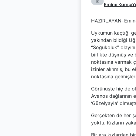
E
Emine Kamçı
Y
HAZIRLAYAN: Emin
Uykumun kaçtığı gec
yakından bildiği Uğ
“Soğukoluk” olayını 
birlikte düşmüş ve 
noktasına varmak ç
izinler alınmış, bu e
noktasına gelmişler
Görünüşte hiç de ol
Avanos dağlarının e
‘Güzelyayla’ olmuşt
Gerçekten de her şe
yoktu. Kızların yaka
Bir ara kızlardan bi