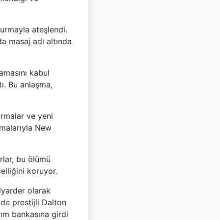
turmayla ateşlendi.
da masaj adı altında
lamasını kabul
tı. Bu anlaşma,
ırmalar ve yeni
lamalarıyla New
rlar, bu ölümü
lliğini koruyor.
ilyarder olarak
de prestijli Dalton
rım bankasına girdi