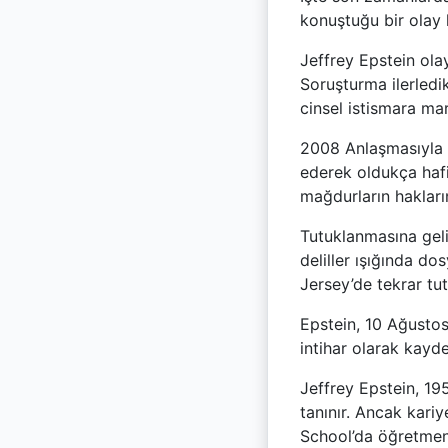
konuştuğu bir olay h
Jeffrey Epstein olay
Soruşturma ilerledik
cinsel istismara mar
2008 Anlaşmasıyla E
ederek oldukça hafi
mağdurların hakların
Tutuklanmasına geli
deliller ışığında d
Jersey’de tekrar tut
Epstein, 10 Ağustos
intihar olarak kayde
Jeffrey Epstein, 195
tanınır. Ancak kariy
School’da öğretmenl