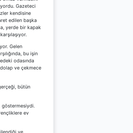
ıyordu. Gazeteci
zler kendisine
aret edilen başka
ca, yerde bir kapak
karşılaşıyor.
iyor. Gelen
rşılığında, bu işin
etedeki odasında
n, dolap ve çekmece
erçeği, bütün
 göstermesiydi.
ençliklere ev
ilendiği ve