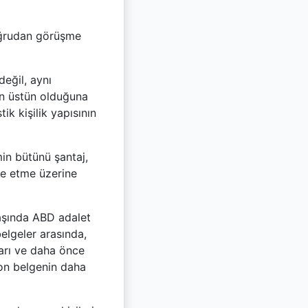
oğrudan görüşme
değil, aynı
an üstün olduğuna
ik kişilik yapısının
in bütünü şantaj,
le etme üzerine
aşında ABD adalet
belgeler arasında,
kları ve daha önce
yon belgenin daha