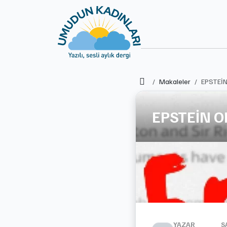
Ana Sayfa
Makaleler
EPSTEİN
EPSTEİN O
YAZAR
S