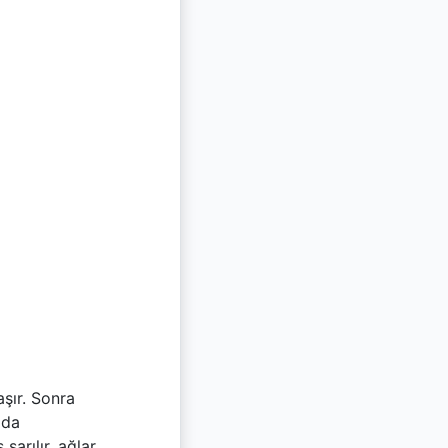
şır. Sonra
ada
arılır, ağlar,