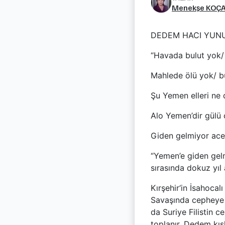
Menekşe KOÇ
DEDEM HACI YUNU
“Havada bulut yok
Mahlede ölü yok/ b
Şu Yemen elleri ne
Alo Yemen’dir gülü 
Giden gelmiyor ace
“Yemen’e giden gel
sırasında dokuz yıl
Kırşehir‘in İsahoca
Savaşında cepheye 
da Suriye Filistin 
toplanır. Dedem kışl