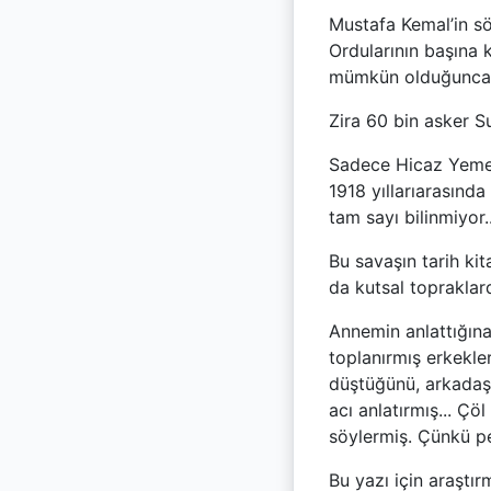
Mustafa Kemal’in sö
Ordularının başına 
mümkün olduğunca a
Zira 60 bin asker S
Sadece Hicaz Yeme
1918 yıllarıarasında
tam sayı bilinmiyor..
Bu savaşın tarih ki
da kutsal topraklard
Annemin anlattığına
toplanırmış erkekle
düştüğünü, arkadaşl
acı anlatırmış... Çö
söylermiş. Çünkü p
Bu yazı için araştı