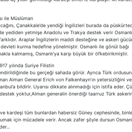
sı ile Müslüman
acağını, Çanakkale’de yendiği İngilizleri burada da püskürte
e’de yediden yetmişe Anadolu ve Trakya destek verir Osmanlı’
arklıdır. Araplar İngilizlerin maddi desteğine ve askeri gü
p devleti kurma hedefine yönelmiştir. Osmanlı ile gönül bağı
la kalmamış, Osmanlı’ya karşı büyük bir öfkebirikmiştir.
7 yılında Suriye Filistin
ndirildiğinde bu gerçeği sahada görür. Ayrıca Türk ordusun
an Alman General Erich von Falkenhayn'ın yetersizliğini ve
nbul’a bildirir. Uyarısı dikkate alınmadığı için istifa eder. Ç
estek yoktur,Alman generalin önerdiği taarruz Türk askeri
e kardeşi tüm bunlardan habersiz Güney cephesinde, binl
rumak için mücadele verir. Ancak zafer şöyle dursun Osmanl
er...