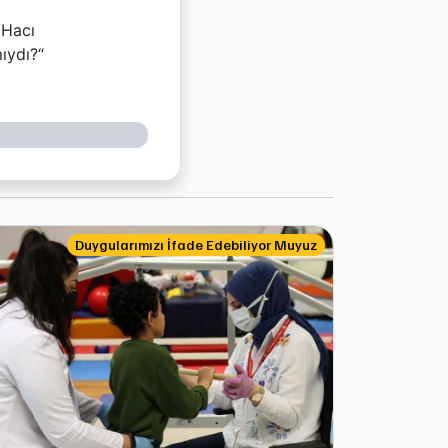
 Hacı
ıydı?“
Duygularımızı İfade Edebiliyor Muyuz