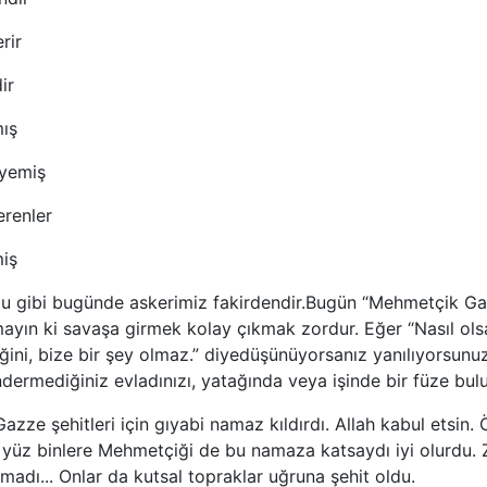
rir
ir
mış
 yemiş
renler
miş
u gibi bugünde askerimiz fakirdendir.Bugün “Mehmetçik G
tmayın ki savaşa girmek kolay çıkmak zordur. Eğer “Nasıl ol
iğini, bize bir şey olmaz.” diyedüşünüyorsanız yanılıyorsunuz
rmediğiniz evladınızı, yatağında veya işinde bir füze bulur
azze şehitleri için gıyabi namaz kıldırdı. Allah kabul etsin
üz binlere Mehmetçiği de bu namaza katsaydı iyi olurdu. Z
madı... Onlar da kutsal topraklar uğruna şehit oldu.