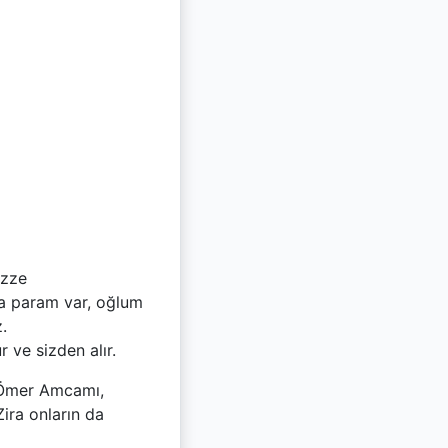
azze
sa param var, oğlum
.
 ve sizden alır.
. Ömer Amcamı,
ira onların da