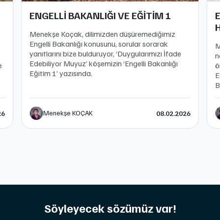
ENGELLİ BAKANLIĞI VE EĞİTİM 1
E
Menekşe Koçak, dilimizden düşüremediğimiz
Engelli Bakanlığı konusunu, sorular sorarak
M
yanıtlarını bize bulduruyor, ‘Duygularımızı İfade
n
Edebiliyor Muyuz’ köşemizin ‘Engelli Bakanlığı
e
ö
Eğitim 1’ yazısında.
E
B
Menekşe KOÇAK
26
08.02.2026
Söyleyecek sözümüz var!