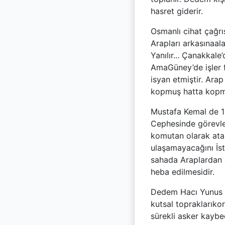
hasret giderir.
Osmanlı cihat çağrı
Arapları arkasınaal
Yanılır... Çanakkal
AmaGüney’de işler f
isyan etmiştir. Ara
kopmuş hatta kopmak
Mustafa Kemal de 191
Cephesinde görevle
komutan olarak atan
ulaşamayacağını İsta
sahada Araplardan d
heba edilmesidir.
Dedem Hacı Yunus v
kutsal topraklarıko
sürekli asker kaybed