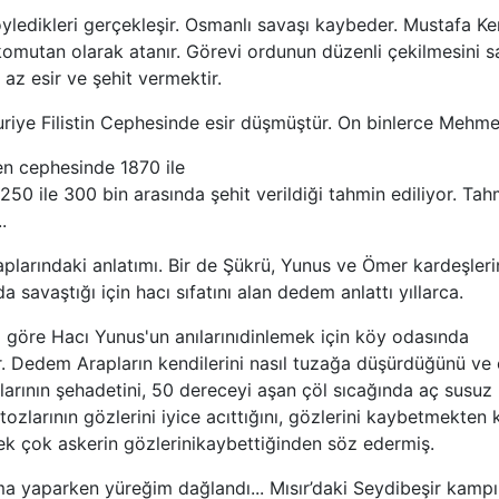
yledikleri gerçekleşir. Osmanlı savaşı kaybeder. Mustafa Ke
komutan olarak atanır. Görevi ordunun düzenli çekilmesini 
z esir ve şehit vermektir.
uriye Filistin Cephesinde esir düşmüştür. On binlerce Mehme
n cephesinde 1870 ile
 250 ile 300 bin arasında şehit verildiği tahmin ediliyor. Tah
.
taplarındaki anlatımı. Bir de Şükrü, Yunus ve Ömer kardeşleri
a savaştığı için hacı sıfatını alan dedem anlattı yıllarca.
 göre Hacı Yunus'un anılarınıdinlemek için köy odasında
r. Dedem Arapların kendilerini nasıl tuzağa düşürdüğünü ve 
arının şehadetini, 50 dereceyi aşan çöl sıcağında aç susuz k
l tozlarının gözlerini iyice acıttığını, gözlerini kaybetmekte
ek çok askerin gözlerinikaybettiğinden söz edermiş.
rma yaparken yüreğim dağlandı... Mısır’daki Seydibeşir kamp