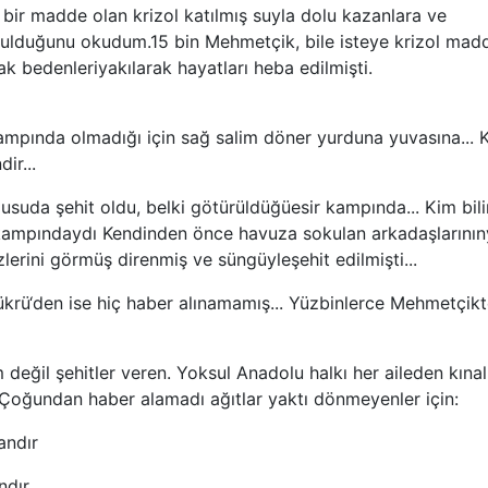
bir madde olan krizol katılmış suyla dolu kazanlara ve
kulduğunu okudum.15 bin Mehmetçik, bile isteye krizol mad
ak bedenleriyakılarak hayatları heba edilmişti.
mpında olmadığı için sağ salim döner yurduna yuvasına... 
ir...
usuda şehit oldu, belki götürüldüğüesir kampında... Kim bili
 kampındaydı Kendinden önce havuza sokulan arkadaşlarını
lerini görmüş direnmiş ve süngüyleşehit edilmişti...
rü‘den ise hiç haber alınamamış... Yüzbinlerce Mehmetçik
değil şehitler veren. Yoksul Anadolu halkı her aileden kınalı
Çoğundan haber alamadı ağıtlar yaktı dönmeyenler için:
andır
ndır