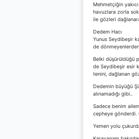
Mehmetçiğin yakıcı 
havuzlara zorla so
ile gözleri dağlanar
Dedem Hacı
Yunus Seydibeşir ka
de dönmeyenlerdend
Belki düşürüldüğü p
de Seydibeşir esir
tenini, dağlanan göz
Dedemin büyüğü Şük
alınamadığı gibi..
Sadece benim ailem 
cepheye gönderdi. 
Yemen yolu çukurd
Karavanam bakırda