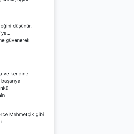
ceğini düşünür.
ya...
cüne güvenerek
a ve kendine
 başarıya
ünkü
nin
erce Mehmetçik gibi
ı