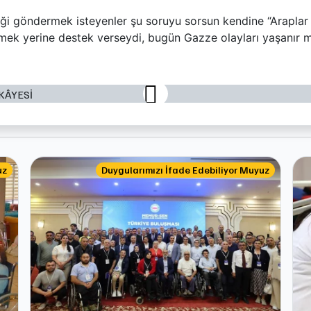
i göndermek isteyenler şu soruyu sorsun kendine “Araplar
mek yerine destek verseydi, bugün Gazze olayları yaşanır m
uz
Duygularımızı İfade Edebiliyor Muyuz