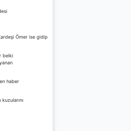
desi
Kardeşi Ömer ise gidip
r belki
nyanan
ten haber
 kuzularını