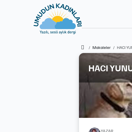
Ana Sayfa
Makaleler
HACI YU
HACI YUNU
YAZAR