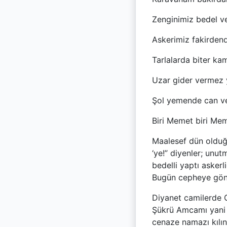
Zenginimiz bedel ve
Askerimiz fakirdend
Tarlalarda biter ka
Uzar gider vermez
Şol yemende can ve
Biri Memet biri Me
Maalesef dün olduğ
‘ye!” diyenler; unu
bedelli yaptı askerl
Bugün cepheye gönde
Diyanet camilerde G
Şükrü Amcamı yani y
cenaze namazı kılın