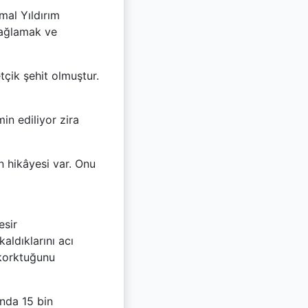
mal Yıldırım
sağlamak ve
tçik şehit olmuştur.
min ediliyor zira
n hikâyesi var. Onu
esir
aldıklarını acı
n korktuğunu
ında 15 bin