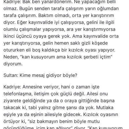
Kadriye: Bak ben yanardönerim. Ne yapacağım belli
olmaz. Bugün senden tarafa çalışırım yarın oğlumdan
tarafa çalışırım. Baktım olmadı, orta yer karıştırırım
diyor. Eğer kayınvalide iyi çalışıyorsa, gelini ile ilgili
olumlu çalışmalar yapıyorsa, ara yer karıştırmıyorsa
ikinci üçüncü oyaya gerek yok. Ama kayınvalide orta
yer karıştırıyorsa, gelin hemen saklı gizli köşede
otururken eli boş kaldıkça bir kızılcık oyası yapıyor.
Neden, “kan kusuyorum ama kızılcık şerbeti içtim”
diyorum.
Sultan: Kime mesaj gidiyor böyle?
Kadriye: Annesine veriyor, hani o zaman işte
telefonlaşma, iletişim çok güçlü değil. Ailesi onu
ziyarete geldiğinde ya da o oraya gittiğinde başına
takacak ki, tabi yalnız gitme şansı da yok. Mutlaka
eşiyle ya da eşinin ailesiyle gidecek. Kızılcık oyasının
örtüyor ki, “siz bakmayın benim böyle mutlu
göründüğüme, içim kan ağlıyor” diyor. “Kan kusuyorum