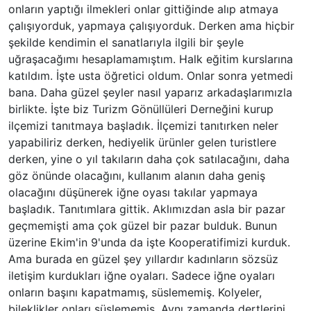
onların yaptığı ilmekleri onlar gittiğinde alıp atmaya
çalışıyorduk, yapmaya çalışıyorduk. Derken ama hiçbir
şekilde kendimin el sanatlarıyla ilgili bir şeyle
uğraşacağımı hesaplamamıştım. Halk eğitim kurslarına
katıldım. İşte usta öğretici oldum. Onlar sonra yetmedi
bana. Daha güzel şeyler nasıl yaparız arkadaşlarımızla
birlikte. İşte biz Turizm Gönüllüleri Derneğini kurup
ilçemizi tanıtmaya başladık. İlçemizi tanıtırken neler
yapabiliriz derken, hediyelik ürünler gelen turistlere
derken, yine o yıl takıların daha çok satılacağını, daha
göz önünde olacağını, kullanım alanın daha geniş
olacağını düşünerek iğne oyası takılar yapmaya
başladık. Tanıtımlara gittik. Aklımızdan asla bir pazar
geçmemişti ama çok güzel bir pazar bulduk. Bunun
üzerine Ekim'in 9'unda da işte Kooperatifimizi kurduk.
Ama burada en güzel şey yıllardır kadınların sözsüz
iletişim kurdukları iğne oyaları. Sadece iğne oyaları
onların başını kapatmamış, süslememiş. Kolyeler,
bileklikler onları süslememiş. Aynı zamanda dertlerini,