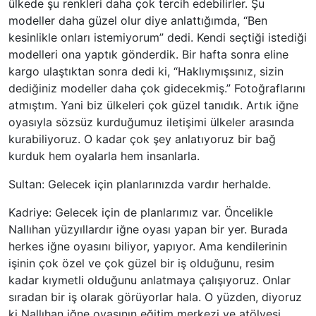
ülkede şu renkleri daha çok tercih edebilirler. Şu
modeller daha güzel olur diye anlattığımda, “Ben
kesinlikle onları istemiyorum” dedi. Kendi seçtiği istediği
modelleri ona yaptık gönderdik. Bir hafta sonra eline
kargo ulaştıktan sonra dedi ki, “Haklıymışsınız, sizin
dediğiniz modeller daha çok gidecekmiş.” Fotoğraflarını
atmıştım. Yani biz ülkeleri çok güzel tanıdık. Artık iğne
oyasıyla sözsüz kurduğumuz iletişimi ülkeler arasında
kurabiliyoruz. O kadar çok şey anlatıyoruz bir bağ
kurduk hem oyalarla hem insanlarla.
Sultan: Gelecek için planlarınızda vardır herhalde.
Kadriye: Gelecek için de planlarımız var. Öncelikle
Nallıhan yüzyıllardır iğne oyası yapan bir yer. Burada
herkes iğne oyasını biliyor, yapıyor. Ama kendilerinin
işinin çok özel ve çok güzel bir iş olduğunu, resim
kadar kıymetli olduğunu anlatmaya çalışıyoruz. Onlar
sıradan bir iş olarak görüyorlar hala. O yüzden, diyoruz
ki Nallıhan iğne oyasının eğitim merkezi ve atölyesi