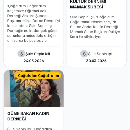
KÜLTÜR DERNEĞİ
‘Çoğalalım Çoğaltalım’
MAMAK ŞUBESİ
köşemize Öğrenci Veli
Derneği Ankara Şubesi
Şule Sepin İçli, ‘Çoğalalım
Başkanı Hülya Daran Deveci’yi
Çoğaltalım’ köşemizde, Pir
konuk etmiş Şule Sepin İçli.
Sultan Abdal Kültür Derneği
Derneğin ne kadar çok güncel
Mamak Şube Başkanı Rukiye
sorunlarla mücadele ettiğini
Kara ile söyleşiyor.
anlıyoruz bu söyleşiyle.
Ş
Ş
Şule Sepin İçli
Şule Sepin İçli
24.05.2026
30.03.2026
Çoğalalım Çoğaltalım
GÜNE BAKAN KADIN
DERNEĞİ
Şule Sepin İçli, ‘Çoğalalım