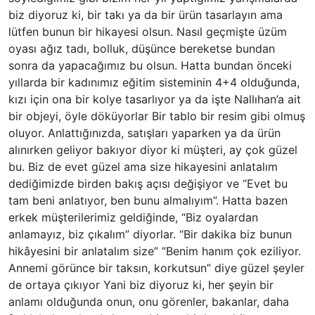
biz diyoruz ki, bir takı ya da bir ürün tasarlayın ama
lütfen bunun bir hikayesi olsun. Nasıl geçmişte üzüm
oyası ağız tadı, bolluk, düşünce bereketse bundan
sonra da yapacağımız bu olsun. Hatta bundan önceki
yıllarda bir kadınımız eğitim sisteminin 4+4 olduğunda,
kızı için ona bir kolye tasarlıyor ya da işte Nallıhan’a ait
bir objeyi, öyle döküyorlar Bir tablo bir resim gibi olmuş
oluyor. Anlattığınızda, satışları yaparken ya da ürün
alınırken geliyor bakıyor diyor ki müşteri, ay çok güzel
bu. Biz de evet güzel ama size hikayesini anlatalım
dediğimizde birden bakış açısı değişiyor ve “Evet bu
tam beni anlatıyor, ben bunu almalıyım”. Hatta bazen
erkek müşterilerimiz geldiğinde, “Biz oyalardan
anlamayız, biz çıkalım” diyorlar. “Bir dakika biz bunun
hikâyesini bir anlatalım size” “Benim hanım çok eziliyor.
Annemi görünce bir taksın, korkutsun” diye güzel şeyler
de ortaya çıkıyor Yani biz diyoruz ki, her şeyin bir
anlamı olduğunda onun, onu görenler, bakanlar, daha