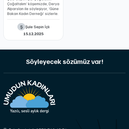
Çoğaltalım’ köşemizde, Derya
Alparslan ile söyleşiyor, ‘Güne
Bakan Kadın Derneği’ sizlerle.
Ş
Şule Sepin İçli
15.12.2025
Söyleyecek sözümüz var!