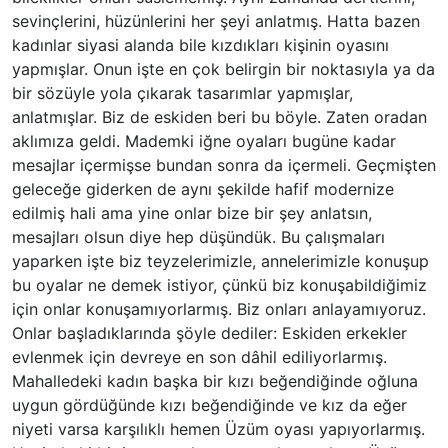
sevinçlerini, hüzünlerini her şeyi anlatmış. Hatta bazen
kadınlar siyasi alanda bile kızdıkları kişinin oyasını
yapmışlar. Onun işte en çok belirgin bir noktasıyla ya da
bir sözüyle yola çıkarak tasarımlar yapmışlar,
anlatmışlar. Biz de eskiden beri bu böyle. Zaten oradan
aklımıza geldi. Mademki iğne oyaları bugüne kadar
mesajlar içermişse bundan sonra da içermeli. Geçmişten
geleceğe giderken de aynı şekilde hafif modernize
edilmiş hali ama yine onlar bize bir şey anlatsın,
mesajları olsun diye hep düşündük. Bu çalışmaları
yaparken işte biz teyzelerimizle, annelerimizle konuşup
bu oyalar ne demek istiyor, çünkü biz konuşabildiğimiz
için onlar konuşamıyorlarmış. Biz onları anlayamıyoruz.
Onlar başladıklarında şöyle dediler: Eskiden erkekler
evlenmek için devreye en son dâhil ediliyorlarmış.
Mahalledeki kadın başka bir kızı beğendiğinde oğluna
uygun gördüğünde kızı beğendiğinde ve kız da eğer
niyeti varsa karşılıklı hemen Üzüm oyası yapıyorlarmış.