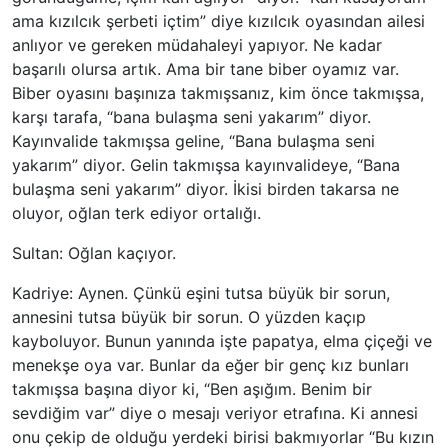
ama kızılcık şerbeti içtim” diye kızılcık oyasından ailesi
anlıyor ve gereken müdahaleyi yapıyor. Ne kadar
başarılı olursa artık. Ama bir tane biber oyamız var.
Biber oyasını başınıza takmışsanız, kim önce takmışsa,
karşı tarafa, “bana bulaşma seni yakarım” diyor.
Kayınvalide takmışsa geline, “Bana bulaşma seni
yakarım” diyor. Gelin takmışsa kayınvalideye, “Bana
bulaşma seni yakarım” diyor. İkisi birden takarsa ne
oluyor, oğlan terk ediyor ortalığı.
Sultan: Oğlan kaçıyor.
Kadriye: Aynen. Çünkü eşini tutsa büyük bir sorun,
annesini tutsa büyük bir sorun. O yüzden kaçıp
kayboluyor. Bunun yanında işte papatya, elma çiçeği ve
menekşe oya var. Bunlar da eğer bir genç kız bunları
takmışsa başına diyor ki, “Ben aşığım. Benim bir
sevdiğim var” diye o mesajı veriyor etrafına. Ki annesi
onu çekip de olduğu yerdeki birisi bakmıyorlar “Bu kızın