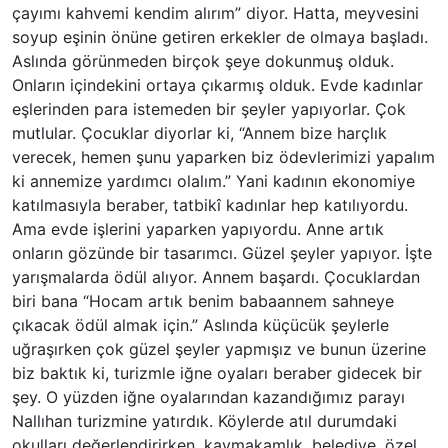
çayımı kahvemi kendim alırım” diyor. Hatta, meyvesini
soyup eşinin önüne getiren erkekler de olmaya başladı.
Aslında görünmeden birçok şeye dokunmuş olduk.
Onların içindekini ortaya çıkarmış olduk. Evde kadınlar
eşlerinden para istemeden bir şeyler yapıyorlar. Çok
mutlular. Çocuklar diyorlar ki, “Annem bize harçlık
verecek, hemen şunu yaparken biz ödevlerimizi yapalım
ki annemize yardımcı olalım.” Yani kadının ekonomiye
katılmasıyla beraber, tatbikî kadınlar hep katılıyordu.
Ama evde işlerini yaparken yapıyordu. Anne artık
onların gözünde bir tasarımcı. Güzel şeyler yapıyor. İşte
yarışmalarda ödül alıyor. Annem başardı. Çocuklardan
biri bana “Hocam artık benim babaannem sahneye
çıkacak ödül almak için.” Aslında küçücük şeylerle
uğraşırken çok güzel şeyler yapmışız ve bunun üzerine
biz baktık ki, turizmle iğne oyaları beraber gidecek bir
şey. O yüzden iğne oyalarından kazandığımız parayı
Nallıhan turizmine yatırdık. Köylerde atıl durumdaki
okulları değerlendirirken, kaymakamlık, belediye, özel