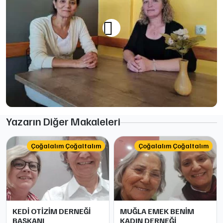
Yazarın Diğer Makaleleri
Çoğalalım Çoğaltalım
Çoğalalım Çoğaltalım
KEDİ OTİZİM DERNEĞİ
MUĞLA EMEK BENİM
BAŞKANI
KADIN DERNEĞİ