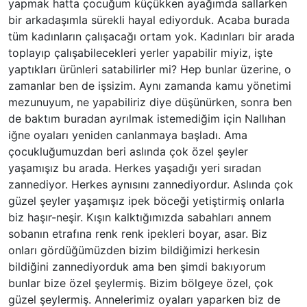
yapmak hatta çocuğum küçükken ayağımda sallarken
bir arkadaşımla sürekli hayal ediyorduk. Acaba burada
tüm kadınların çalışacağı ortam yok. Kadınları bir arada
toplayıp çalışabilecekleri yerler yapabilir miyiz, işte
yaptıkları ürünleri satabilirler mi? Hep bunlar üzerine, o
zamanlar ben de işsizim. Aynı zamanda kamu yönetimi
mezunuyum, ne yapabiliriz diye düşünürken, sonra ben
de baktım buradan ayrılmak istemediğim için Nallıhan
iğne oyaları yeniden canlanmaya başladı. Ama
çocukluğumuzdan beri aslında çok özel şeyler
yaşamışız bu arada. Herkes yaşadığı yeri sıradan
zannediyor. Herkes aynısını zannediyordur. Aslında çok
güzel şeyler yaşamışız ipek böceği yetiştirmiş onlarla
biz haşır-neşir. Kışın kalktığımızda sabahları annem
sobanın etrafına renk renk ipekleri boyar, asar. Biz
onları gördüğümüzden bizim bildiğimizi herkesin
bildiğini zannediyorduk ama ben şimdi bakıyorum
bunlar bize özel şeylermiş. Bizim bölgeye özel, çok
güzel şeylermiş. Annelerimiz oyaları yaparken biz de