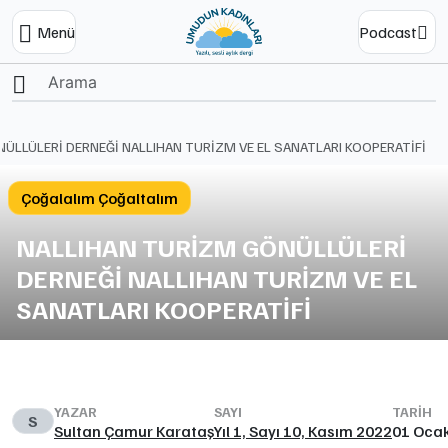
Menü
Podcast
Ana Sayfa
ÜLLÜLERİ DERNEĞİ NALLIHAN TURİZM VE EL SANATLARI KOOPERATİFİ
Çoğalalım Çoğaltalım
NALLIHAN TURİZM GÖNÜLLÜLERİ
DERNEĞİ NALLIHAN TURİZM VE EL
SANATLARI KOOPERATİFİ
YAZAR
SAYI
TARIH
S
Sultan Çamur Karataş
Yıl 1, Sayı 10, Kasım 2022
01 Oca