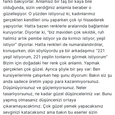
farklı bakıyorlar. Anlamsız bir taş bir kaya bile
olduğunda, sizin verdiğiniz anlamla beraber o
güzelleşiyor. O yüzden istiyoruz ki, kadınlarımız
gerçekten kendileri onu yaparken çok iyi hissederek
yapıyorlar. Hatta bazen renklerle aralarında bağlantılar
kuruyorlar. Diyorlar ki, “biz maviden çok sıkıldık, ruh
halimiz artık pembe istiyor ya da kırmızı istiyor, yeşil
istiyor” diyorlar. Hatta renkleri de numaralandırdılar,
konuşurken, dün söylüyordu ya bir arkadaşımız “221
yeşil istiyorum, 221 yeşilin tonlarını görmek istiyorum”
Bizim için doğadaki her renk çok anlamlı. Yapmak
gerçekten çok güzel. Ayrıca şöyle bir şey var: Ben
kursiyerlerimle çalışırken hep şunu diyorum: Bakın siz şu
anda sadece üretim yapıp para kazanmıyorsunuz.
Düşünüyorsunuz ve güçleniyorsunuz. Neler
tasarlıyorsunuz, ne kadar güzel düşünceleriniz var. Bunu
yapmış olmasanız düşüncenizi ortaya
çıkaramayacaktınız. Çok güzel yemek yapacaksınız
sevginizi katacaksınız ama bakın bu eserler sizin