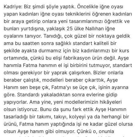
Kadriye: Biz şimdi şöyle yaptık. Öncelikle iğne oyası
yapan kadınları iğne oyası tekniklerini öğrenen kadınları
bir araya getirip onlara yeni tasarımlarımızı öğrettik ve
bunları yurtdışına, yaklaşık 25 ülke Nallıhan iğne
oyalarını tanıyor. Tanıdığı, çok güzel bir noktaya geldik
ama bu saatten sonra sağlıklı standart kaliteli bir
şekilde ayakta durmamız için biz kadınlarımızı bir kurs
ortamında, çünkü bu elişi fabrikasyon ürün değil. Ayşe
hanımla Fatma hanımın el işi birbirini tutmuyor, standart
olması gerekiyor bir yaprak çalışırken. Bizler onlarla
beraber çalıştık, modelleri beraber çıkarttık, Ayşe
Hanım sen beşe çık, Fatma'yı se üçe çık, işinin ayarına
göre. Standardı yakaladıktan sonra evlerine gidip
yapıyorlar. Ama yine, yeni modellerimizin hikâyeleri
olsun istiyoruz. Bunu da şunu fark ettik Ayşe Hanımın
tasarladığı bir takımı, takıyı, kolyeyi ya da herhangi bir
ürünü, Fatma hanım yaptığında işi ne kadar güzel olursa
olsun Ayşe hanım gibi olmuyor. Çünkü o, onunla