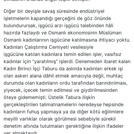
Diğer bir deyişle savaş süresinde endüstriyel
işletmelerin kapandığı gerçeğini de göz önünde
bulundurursak, işgücü arzı işgücü talebinden hâli
hazırda fazlaydı ve Osmanlı ekonomisinin Müslüman
Osmanlı kadınlarının işgücüne katılmasına ihtiyacı yoktu.
Kadınları Çalıştırma Cemiyeti vesilesiyle
işgücüne katılan kadınlara temin edilen işler, vasıfsız
kadınlar için “yaratılmış” işlerdi. Denemeden ibaret kalan
Kadın Birinci İşçi Taburu da aslında kadınları erkek işi
olan askeri alana dâhil etmek amacıyla değil, muhtaç
durumda olan kadınların ordu tarafından barındırılması,
yiyecek, içecek temin edilmesi ve giydirilmesinden
öteye gidememişti. Üstelik Tabura ilişkin
gerçekleştirilen talimatnamelerin neredeyse hepsinde
kadınların fuhuş yapmaya ya da diğer kötü eğilimlere
meyilli varlıklar olarak görülmesi sebebiyle sürekli
denetim altında tutulmaları gerektiğine ilişkin ifadeler
yer almaktaydı.