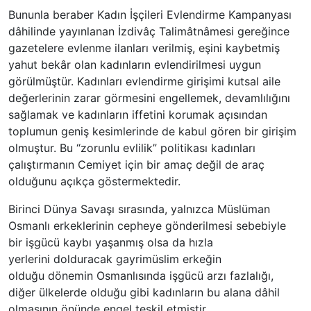
Bununla beraber Kadın İşçileri Evlendirme Kampanyası
dâhilinde yayınlanan İzdivâç Talimâtnâmesi gereğince
gazetelere evlenme ilanları verilmiş, eşini kaybetmiş
yahut bekâr olan kadınların evlendirilmesi uygun
görülmüştür. Kadınları evlendirme girişimi kutsal aile
değerlerinin zarar görmesini engellemek, devamlılığını
sağlamak ve kadınların iffetini korumak açısından
toplumun geniş kesimlerinde de kabul gören bir girişim
olmuştur. Bu “zorunlu evlilik” politikası kadınları
çalıştırmanın Cemiyet için bir amaç değil de araç
olduğunu açıkça göstermektedir.
Birinci Dünya Savaşı sırasında, yalnızca Müslüman
Osmanlı erkeklerinin cepheye gönderilmesi sebebiyle
bir işgücü kaybı yaşanmış olsa da hızla
yerlerini dolduracak gayrimüslim erkeğin
olduğu dönemin Osmanlısında işgücü arzı fazlalığı,
diğer ülkelerde olduğu gibi kadınların bu alana dâhil
olmasının önünde engel teşkil etmiştir.