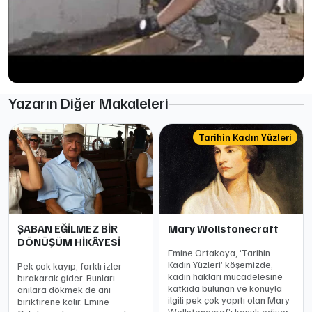
Yazarın Diğer Makaleleri
Tarihin Kadın Yüzleri
ŞABAN EĞİLMEZ BİR
Mary Wollstonecraft
DÖNÜŞÜM HİKÂYESİ
Emine Ortakaya, ‘Tarihin
Kadın Yüzleri’ köşemizde,
Pek çok kayıp, farklı izler
kadın hakları mücadelesine
bırakarak gider. Bunları
katkıda bulunan ve konuyla
anılara dökmek de anı
ilgili pek çok yapıtı olan Mary
biriktirene kalır. Emine
Wollstonecraf’ı konuk ediyor.