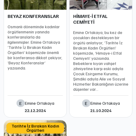
BEYAZ KONFERANSLAR
HİMAYE-İ ETFAL
CEMİYETİ
Osmanlı döneminde kadınlar
örgütlenmenin yanında
Emine Ortakaya, bu kez de
konferanslarla da
çocukları destekleyen bir
ilgilenmişler. Emine Ortakaya
örgütü anlatıyor, ‘Tarihte İz
‘Tarihte İz Bırakan Kadın
Bırakan Kadın Örgütleri’
Örgütleri’ köşemizde önemli
köşemizde, ‘Himaye-i Etfal
bir konferansa dikkat çekiyor,
Cemiyeti’ yazısında.
‘Beyaz Konferanslar’
Bebeklere kıyan vahşet
yazısında.
zihniyetine karşı eski adıyla
Çocuk Esirgeme Kurumu,
Şimdiki adıyla Aile ve Sosyal
Hizmetler Bakanlığının üzerine
düşenler var…
E
E
Emine Ortakaya
Emine Ortakaya
22.12.2024
21.10.2024
Tarihte İz Bırakan Kadın
Örgütleri