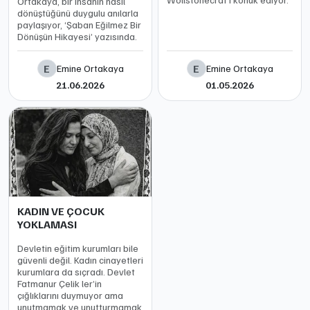
Ortakaya, bir insanın nasıl
dönüştüğünü duygulu anılarla
paylaşıyor, ‘Şaban Eğilmez Bir
Dönüşün Hikayesi’ yazısında.
E
E
Emine Ortakaya
Emine Ortakaya
21.06.2026
01.05.2026
KADIN VE ÇOCUK
YOKLAMASI
Devletin eğitim kurumları bile
güvenli değil. Kadın cinayetleri
kurumlara da sıçradı. Devlet
Fatmanur Çelik ler’in
çığlıklarını duymuyor ama
unutmamak ve unutturmamak