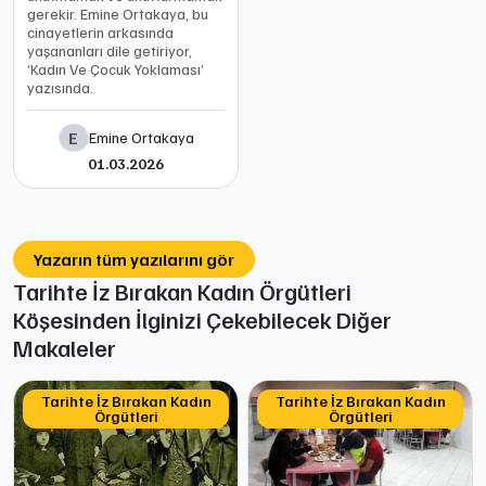
gerekir. Emine Ortakaya, bu
cinayetlerin arkasında
yaşananları dile getiriyor,
‘Kadın Ve Çocuk Yoklaması’
yazısında.
E
Emine Ortakaya
01.03.2026
Yazarın tüm yazılarını gör
Tarihte İz Bırakan Kadın Örgütleri
Köşesinden İlginizi Çekebilecek Diğer
Makaleler
Tarihte İz Bırakan Kadın
Tarihte İz Bırakan Kadın
Örgütleri
Örgütleri