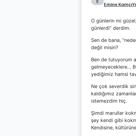
E
Emine Kamçı
Y
O günlerin mi güzel
günlerdi” derdim.
Sen de bana, “nede
değil misin?
Ben de tutuyorum an
gelmeyeceklere… Bir
yediğimiz hamsi tav
Ne çok severdik sir
kaldığımız zamanlar
istemezdim hiç.
Şimdi marullar kokmu
şey kendi gibi kokm
Kendisine, kültürün