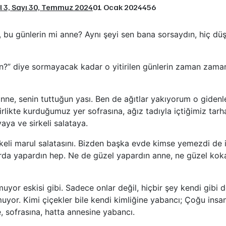
ıl 3, Sayı 30, Temmuz 2024
01 Ocak 2024
456
, bu günlerin mi anne? Aynı şeyi sen bana sorsaydın, hiç d
n?” diye sormayacak kadar o yitirilen günlerin zaman zama
ne, senin tuttuğun yası. Ben de ağıtlar yakıyorum o gidenl
likte kurduğumuz yer sofrasına, ağız tadıyla içtiğimiz tarh
aya ve sirkeli salataya.
keli marul salatasını. Bizden başka evde kimse yemezdi de i
da yapardın hep. Ne de güzel yapardın anne, ne güzel koka
yor eskisi gibi. Sadece onlar değil, hiçbir şey kendi gibi d
uyor. Kimi çiçekler bile kendi kimliğine yabancı; Çoğu insa
e, sofrasına, hatta annesine yabancı.