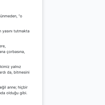
üşünmeden, “o
n yasını tutmakta
ere,
ana çorbasına,
kimiz yalnız
rdı da, bitmesini
eğil anne; hiçbir
nda olduğu gibi.