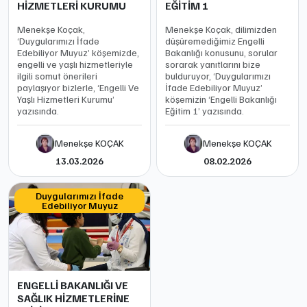
HİZMETLERİ KURUMU
EĞİTİM 1
Menekşe Koçak,
Menekşe Koçak, dilimizden
‘Duygularımızı İfade
düşüremediğimiz Engelli
Edebiliyor Muyuz’ köşemizde,
Bakanlığı konusunu, sorular
engelli ve yaşlı hizmetleriyle
sorarak yanıtlarını bize
ilgili somut önerileri
bulduruyor, ‘Duygularımızı
paylaşıyor bizlerle, ‘Engelli Ve
İfade Edebiliyor Muyuz’
Yaşlı Hizmetleri Kurumu’
köşemizin ‘Engelli Bakanlığı
yazısında.
Eğitim 1’ yazısında.
Menekşe KOÇAK
Menekşe KOÇAK
13.03.2026
08.02.2026
Duygularımızı İfade
Edebiliyor Muyuz
ENGELLİ BAKANLIĞI VE
SAĞLIK HİZMETLERİNE