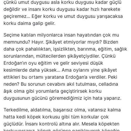
çünkü umut duygusu asla korku duygusu kadar güçlü
değildir ve insanı korku duygusu kadar hızlı harekete
geçiremez... Eğer korku ve umut duygusu yarışacaksa
korku daima galip gelir.
Seçime katılan milyonlarca insan hayatından çok mu
memnundu? Hayır. Şikâyet etmiyorlar mıydı? Bizden
daha çok pahalılıktan, işsizlikten, barınma, eğitim, sağlık
sorunlarından, mültecilerden şikâyetçiydiler. Çünkü
Erdoğan’ın oyu eğitim ve gelir seviyesi düşük
kesimlerde daha yüksek... Ama oylarını yine şikâyet
ettikleri bu ortamı yaratana Erdoğan’a verdiler. Peki
neden? Bu sorunun cevabını akıl tutulması, celladına
âşık olma gibi yorumlarla geçiştirirsek korku
duygusunun gücünü göremediğimiz için hata yaparız.
Terkedilme, aldatılma, başarısız olma, vatansız kalma
hatta kedi köpek korkusu gibi tüm korkular çok
güçlüdür. İnsanı kontrolü altına alır. Mesela köpekten
korkuyorsanız, köpek görünce panikleyerek köpeğin