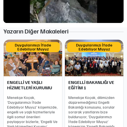
Yazarın Diğer Makaleleri
Duygularımızı İfade
Duygularımızı İfade
Edebiliyor Muyuz
Edebiliyor Muyuz
ENGELLİ VE YAŞLI
ENGELLİ BAKANLIĞI VE
HİZMETLERİ KURUMU
EĞİTİM 1
Menekşe Koçak,
Menekşe Koçak, dilimizden
‘Duygularımızı İfade
düşüremediğimiz Engelli
Edebiliyor Muyuz’ köşemizde,
Bakanlığı konusunu, sorular
engelli ve yaşlı hizmetleriyle
sorarak yanıtlarını bize
ilgili somut önerileri
bulduruyor, ‘Duygularımızı
paylaşıyor bizlerle, ‘Engelli Ve
İfade Edebiliyor Muyuz’
Yaşlı Hizmetleri Kurumu’
köşemizin ‘Engelli Bakanlığı