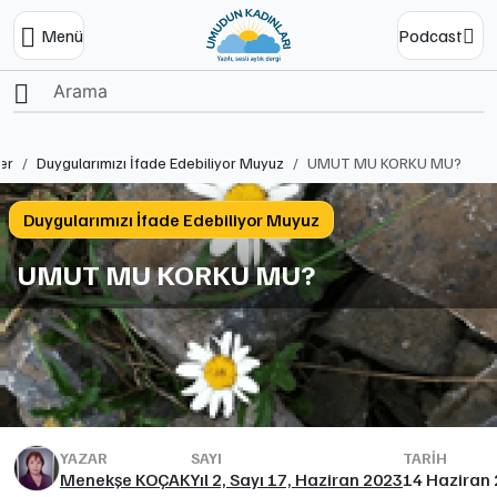
Menü
Podcast
Ana Sayfa
er
Duygularımızı İfade Edebiliyor Muyuz
UMUT MU KORKU MU?
Duygularımızı İfade Edebiliyor Muyuz
UMUT MU KORKU MU?
YAZAR
SAYI
TARIH
Menekşe KOÇAK
Yıl 2, Sayı 17, Haziran 2023
14 Haziran