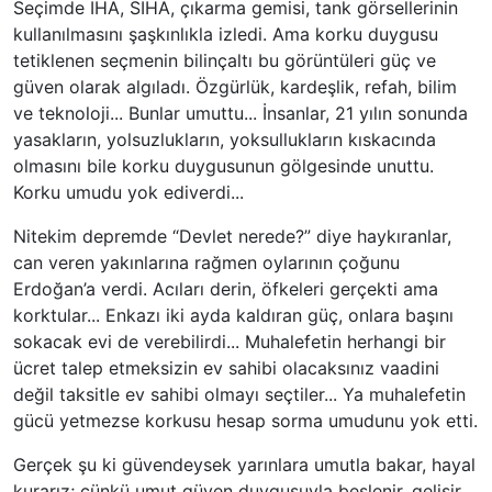
Seçimde İHA, SİHA, çıkarma gemisi, tank görsellerinin
kullanılmasını şaşkınlıkla izledi. Ama korku duygusu
tetiklenen seçmenin bilinçaltı bu görüntüleri güç ve
güven olarak algıladı. Özgürlük, kardeşlik, refah, bilim
ve teknoloji... Bunlar umuttu... İnsanlar, 21 yılın sonunda
yasakların, yolsuzlukların, yoksullukların kıskacında
olmasını bile korku duygusunun gölgesinde unuttu.
Korku umudu yok ediverdi...
Nitekim depremde “Devlet nerede?” diye haykıranlar,
can veren yakınlarına rağmen oylarının çoğunu
Erdoğan’a verdi. Acıları derin, öfkeleri gerçekti ama
korktular... Enkazı iki ayda kaldıran güç, onlara başını
sokacak evi de verebilirdi... Muhalefetin herhangi bir
ücret talep etmeksizin ev sahibi olacaksınız vaadini
değil taksitle ev sahibi olmayı seçtiler... Ya muhalefetin
gücü yetmezse korkusu hesap sorma umudunu yok etti.
Gerçek şu ki güvendeysek yarınlara umutla bakar, hayal
kurarız; çünkü umut güven duygusuyla beslenir, gelişir,