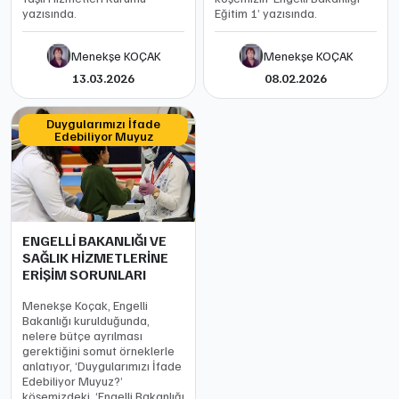
yazısında.
Eğitim 1’ yazısında.
Menekşe KOÇAK
Menekşe KOÇAK
13.03.2026
08.02.2026
Duygularımızı İfade
Edebiliyor Muyuz
ENGELLİ BAKANLIĞI VE
SAĞLIK HİZMETLERİNE
ERİŞİM SORUNLARI
Menekşe Koçak, Engelli
Bakanlığı kurulduğunda,
nelere bütçe ayrılması
gerektiğini somut örneklerle
anlatıyor, ‘Duygularımızı İfade
Edebiliyor Muyuz?’
köşemizdeki, ‘Engelli Bakanlığı