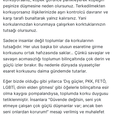
peşinize düşmesine neden olursunuz. Terkedilmekten
korkuyorsanız ilişkilerinizde aşırı kontrolcü davranır ve
karşı tarafı bunaltarak yalnız kalırsınız. Yani
korkularınızdan korunmaya çalışırken korktuklarınızın
tutsağı olursunuz.
Sadece insanlar değil toplumlar da korkularının
tutsağıdır. Her ulus başka bir ulusun esaretine girme
korkusunu ortak hafızasında saklar... Çünkü savaşlar ve
savaşın acımasızlığı toplumun bilinçaltında çok derin ve
güçlü izler bırakır. Bu nedenle dünyada siyasetçiler
esaret korkusunu daima gündemde tutarlar.
Eğer bizde olduğu gibi yıllarca ‘Dış güçler, PKK, FETÖ,
LGBTİ, dinin elden gitmesi’ gibi öğelerle bilinçaltına esir
olma kaygısı pompalandıysa, toplumda korku duygusu
tetiklenmiştir. İnsanlara “Güvende değilsin, seni yok
etmeye çalışan çok güçlü düşmanlar var; ancak ben
seni onlardan korurum!” mesajı verilmiş ve muhalefet