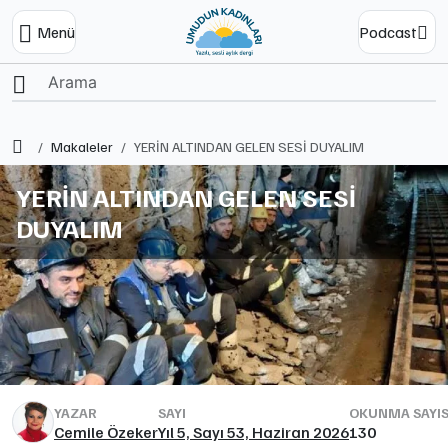
Menü
Podcast
Ana Sayfa
Makaleler
YERİN ALTINDAN GELEN SESİ DUYALIM
YERİN ALTINDAN GELEN SESİ
DUYALIM
YAZAR
SAYI
OKUNMA SAYIS
Cemile Özeker
Yıl 5, Sayı 53, Haziran 2026
130