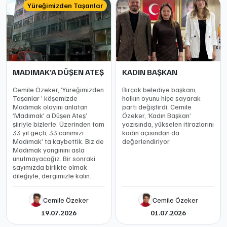
Yüreğimizden Taşanlar
MADIMAK’A DÜŞEN ATEŞ
KADIN BAŞKAN
Cemile Özeker, ‘Yüreğimizden
Birçok belediye başkanı,
Taşanlar ’ köşemizde
halkın oyunu hiçe sayarak
Madımak olayını anlatan
parti değiştirdi. Cemile
‘Madımak' a Düşen Ateş’
Özeker, ‘Kadın Başkan’
şiiriyle bizlerle. Üzerinden tam
yazısında, yükselen itirazlarını
33 yıl geçti, 33 canımızı
kadın açısından da
Madımak’ ta kaybettik. Biz de
değerlendiriyor.
Madımak yangınını asla
unutmayacağız. Bir sonraki
sayımızda birlikte olmak
dileğiyle, dergimizle kalın.
Cemile Özeker
Cemile Özeker
19.07.2026
01.07.2026