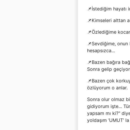
📌İstediğim hayatı 
📌Kimseleri alttan 
📌Özlediğime kocam
📌Sevdiğime, onun 
hesapsızca...
📌Bazen bağıra bağı
Sonra gelip geçiyor
📌Bazen çok korkuy
özlüyorum o anlar.
Sonra olur olmaz bi
gidiyorum işte... T
yapsam mı ki?" diye
yoldaşım ‘UMUT’ la 