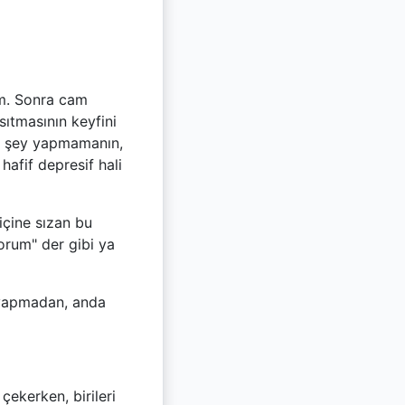
um. Sonra cam
ıtmasının keyfini
bir şey yapmamanın,
hafif depresif hali
içine sızan bu
yorum" der gibi ya
 yapmadan, anda
çekerken, birileri