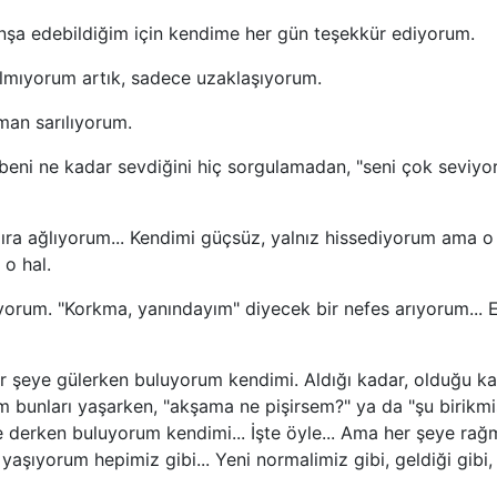
inşa edebildiğim için kendime her gün teşekkür ediyorum.
almıyorum artık, sadece uzaklaşıyorum.
an sarılıyorum.
beni ne kadar sevdiğini hiç sorgulamadan, "seni çok seviy
ra ağlıyorum... Kendimi güçsüz, yalnız hissediyorum ama o d
 o hal.
orum. "Korkma, yanındayım" diyecek bir nefes arıyorum...
r şeye gülerken buluyorum kendimi. Aldığı kadar, olduğu k
üm bunları yaşarken, "akşama ne pişirsem?" ya da "şu birikm
 derken buluyorum kendimi... İşte öyle... Ama her şeye rağ
yaşıyorum hepimiz gibi... Yeni normalimiz gibi, geldiği gibi,