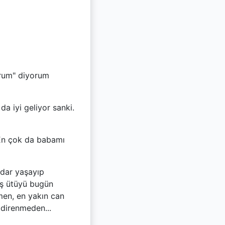
orum" diyorum
a iyi geliyor sanki.
 En çok da babamı
adar yaşayıp
iş ütüyü bugün
men, en yakın can
 direnmeden...