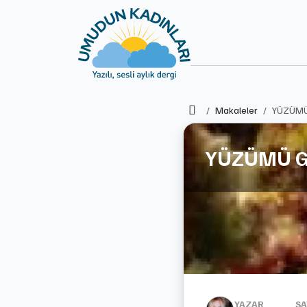
Ana Sayfa
Makaleler
YÜZÜMÜ
YÜZÜMÜ G
YAZAR
SA