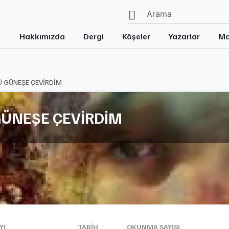
Hakkımızda
Dergi
Köşeler
Yazarlar
Ma
 GÜNEŞE ÇEVİRDİM
ÜNEŞE ÇEVİRDİM
YI
TARIH
OKUNMA SAYISI