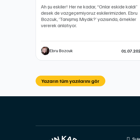
Ah şu eskiler! Her ne kadar, “Onlar eskide kaldı”
desek de vazgeçemiyoruz eskilerimizden. Ebru
Bozcuk, ‘Tanışmış Mıydık?’ yazısında, örnekler
vererek anlatıyor.
Ebru Bozcuk
01.07.20
Yazarın tüm yazılarını gör
Şul