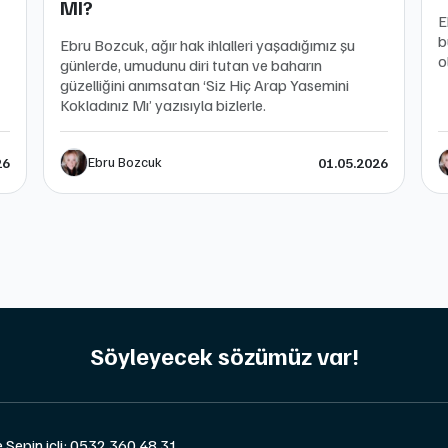
MI?
E
b
Ebru Bozcuk, ağır hak ihlalleri yaşadığımız şu
o
günlerde, umudunu diri tutan ve baharın
güzelliğini anımsatan ‘Siz Hiç Arap Yasemini
Kokladınız Mı’ yazısıyla bizlerle.
Ebru Bozcuk
26
01.05.2026
Söyleyecek sözümüz var!
e Sepin içli: 0532 360 48 31