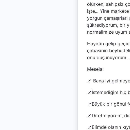
ölürken, sahipsiz 
işte... Yine market
yorgun çamaşırları a
şükrediyorum, bir ya
normalimize uyum s
Hayatın gelip geçici
çabasının beyhudeli
onu düşünüyorum...
Mesela:
📌 Bana iyi gelmeye
📌İstemediğim hiç 
📌Büyük bir gönül fe
📌Diretmiyorum, di
📌Elimde olanın kıym