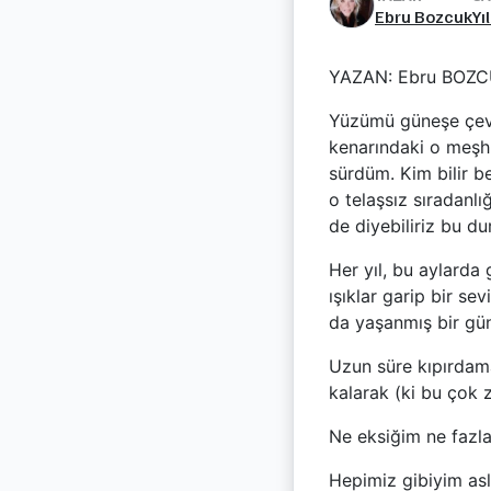
Ebru Bozcuk
Yı
YAZAN: Ebru BOZ
Yüzümü güneşe çevir
kenarındaki o meşhu
sürdüm. Kim bilir be
o telaşsız sıradanl
de diyebiliriz bu du
Her yıl, bu aylarda 
ışıklar garip bir se
da yaşanmış bir gün
Uzun süre kıpırdam
kalarak (ki bu çok z
Ne eksiğim ne fazla.
Hepimiz gibiyim aslı