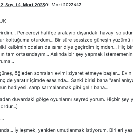
l 2, Sayı 14, Mart 2023
01 Mart 2023
443
CUK
dim... Pencereyi hafifçe aralayıp dışarıdaki havayı solud
r koltuğuma oturdum... Bir süre sessizce güneşin yüzümü ıs
lki kalbimin odaları da ısınır diye geçirdim içimden... Hiç 
ığın tam ortasındayım... Aslında bir şey yapmak istememenin 
ruma...
güneş, öğleden sonraları evimi ziyaret etmeye başlar... Evin 
vinç de yaratır içimde esasında... Sanki birisi bana "seni anlı
ün hediyesi, sarıp sarmalanmak gibi gelir bana...
adan duvardaki gölge oyunlarını seyrediyorum. Hiçbir şey
ordur...)
..
nda... İyileşmek, yeniden umutlanmak istiyorum. Birileri yas 