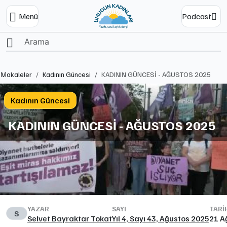
Menü
Podcast
Ana Sayfa
Makaleler
Kadının Güncesi
KADININ GÜNCESİ - AĞUSTOS 2025
Kadının Güncesi
KADININ GÜNCESİ - AĞUSTOS 2025
YAZAR
SAYI
TARI
S
Selvet Bayraktar Tokat
Yıl 4, Sayı 43, Ağustos 2025
21 A