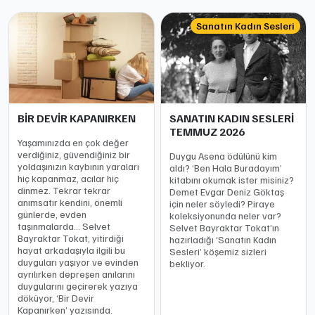
Sanatın Kadın Sesleri
BİR DEVİR KAPANIRKEN
SANATIN KADIN SESLERİ
TEMMUZ 2026
Yaşamınızda en çok değer
verdiğiniz, güvendiğiniz bir
Duygu Asena ödülünü kim
yoldaşınızın kaybının yaraları
aldı? ‘Ben Hala Buradayım’
hiç kapanmaz, acılar hiç
kitabını okumak ister misiniz?
dinmez. Tekrar tekrar
Demet Evgar Deniz Göktaş
anımsatır kendini, önemli
için neler söyledi? Piraye
günlerde, evden
koleksiyonunda neler var?
taşınmalarda… Selvet
Selvet Bayraktar Tokat’ın
Bayraktar Tokat, yitirdiği
hazırladığı ‘Sanatın Kadın
hayat arkadaşıyla ilgili bu
Sesleri’ köşemiz sizleri
duyguları yaşıyor ve evinden
bekliyor.
ayrılırken depreşen anılarını
duygularını geçirerek yazıya
döküyor, ‘Bir Devir
Kapanırken’ yazısında.