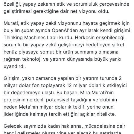
özelliği, yapay zekanın etik ve sorumluluk çerçevesinde
geliştirilmesi gerektiğine dair net vizyonu oldu.
Murati, etik yapay zekâ vizyonunu hayata geçirmek için
bu yılın şubat ayında OpenAI'den ayrılarak kendi girişimi
Thinking Machines Lab'ı kurdu. Herkesin erişebileceği,
sorumlu bir yapay zekâ geliştirmeyi hedefleyen şirket,
henüz piyasaya somut bir ürün sunmamış olmasına
rağmen teknoloji ve yatırım dünyasında büyük yankı
uyandırdı.
Girişim, yakın zamanda yapılan bir yatırım turunda 2
milyar dolar fon toplayarak 12 milyar dolarlık etkileyici
bir değerlemeye ulaştı. Bu başarı, Mira Murati'nin
projesinin ne denli potansiyel taşıdığını ve ekibinin
neden Meta'nın milyar dolarlık teklifi yerine onun
liderliğinde kalmayı tercih ettiğini açıklar nitelikte.
Gelecek sayımızda kadın haklarına, mücadelesine dair
hangi gelişmeler olursa yine yer alacak bu satırlarda.