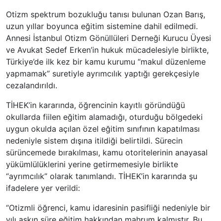
Otizm spektrum bozukluğu tanısı bulunan Ozan Barış,
uzun yıllar boyunca eğitim sistemine dahil edilmedi.
Annesi İstanbul Otizm Gönüllüleri Derneği Kurucu Üyesi
ve Avukat Sedef Erken’in hukuk mücadelesiyle birlikte,
Türkiye’de ilk kez bir kamu kurumu “makul düzenleme
yapmamak” suretiyle ayrımcılık yaptığı gerekçesiyle
cezalandırıldı.
TİHEK’in kararında, öğrencinin kayıtlı göründüğü
okullarda fiilen eğitim alamadığı, oturduğu bölgedeki
uygun okulda açılan özel eğitim sınıfının kapatılması
nedeniyle sistem dışına itildiği belirtildi. Sürecin
sürüncemede bırakılması, kamu otoritelerinin anayasal
yükümlülüklerini yerine getirmemesiyle birlikte
“ayrımcılık” olarak tanımlandı. TİHEK’in kararında şu
ifadelere yer verildi:
“Otizmli öğrenci, kamu idaresinin pasifliği nedeniyle bir
yılı aşkın süre eğitim hakkından mahrum kalmıştır. Bu