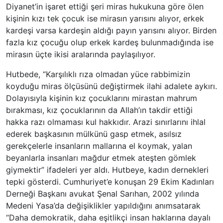
Diyanet’in işaret ettiği şeri miras hukukuna göre ölen
kişinin kızı tek çocuk ise mirasın yarısını alıyor, erkek
kardeşi varsa kardeşin aldığı payın yarısını alıyor. Birden
fazla kız çocuğu olup erkek kardeş bulunmadığında ise
mirasın üçte ikisi aralarında paylaşılıyor.
Hutbede, “Karşılıklı rıza olmadan yüce rabbimizin
koyduğu miras ölçüsünü değiştirmek ilahi adalete aykırı.
Dolayısıyla kişinin kız çocuklarını mirastan mahrum
bırakması, kız çocuklarının da Allah’ın takdir ettiği
hakka razı olmaması kul hakkıdır. Arazi sınırlarını ihlal
ederek başkasının mülkünü gasp etmek, asılsız
gerekçelerle insanların mallarına el koymak, yalan
beyanlarla insanları mağdur etmek ateşten gömlek
giymektir” ifadeleri yer aldı. Hutbeye, kadın dernekleri
tepki gösterdi. Cumhuriyet’e konuşan 29 Ekim Kadınları
Derneği Başkanı avukat Şenal Sarıhan, 2002 yılında
Medeni Yasa’da değişiklikler yapıldığını anımsatarak
“Daha demokratik, daha eşitlikçi insan haklarına dayalı