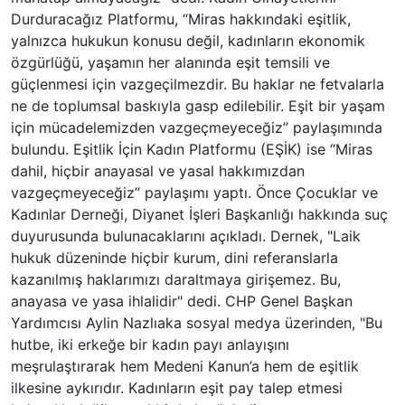
Durduracağız Platformu, “Miras hakkındaki eşitlik,
yalnızca hukukun konusu değil, kadınların ekonomik
özgürlüğü, yaşamın her alanında eşit temsili ve
güçlenmesi için vazgeçilmezdir. Bu haklar ne fetvalarla
ne de toplumsal baskıyla gasp edilebilir. Eşit bir yaşam
için mücadelemizden vazgeçmeyeceğiz” paylaşımında
bulundu. Eşitlik İçin Kadın Platformu (EŞİK) ise “Miras
dahil, hiçbir anayasal ve yasal hakkımızdan
vazgeçmeyeceğiz” paylaşımı yaptı. Önce Çocuklar ve
Kadınlar Derneği, Diyanet İşleri Başkanlığı hakkında suç
duyurusunda bulunacaklarını açıkladı. Dernek, "Laik
hukuk düzeninde hiçbir kurum, dini referanslarla
kazanılmış haklarımızı daraltmaya girişemez. Bu,
anayasa ve yasa ihlalidir" dedi. CHP Genel Başkan
Yardımcısı Aylin Nazlıaka sosyal medya üzerinden, "Bu
hutbe, iki erkeğe bir kadın payı anlayışını
meşrulaştırarak hem Medeni Kanun’a hem de eşitlik
ilkesine aykırıdır. Kadınların eşit pay talep etmesi