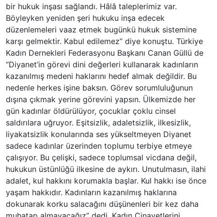
bir hukuk inşası sağlandı. Hâlâ taleplerimiz var.
Böyleyken yeniden şeri hukuku inşa edecek
düzenlemeleri vaaz etmek bugünkü hukuk sistemine
karşı gelmektir. Kabul edilemez” diye konuştu. Türkiye
Kadın Dernekleri Federasyonu Başkanı Canan Güllü de
“Diyanet’in görevi dini değerleri kullanarak kadınların
kazanılmış medeni haklarını hedef almak değildir. Bu
nedenle herkes işine baksın. Görev sorumluluğunun
dışına çıkmak yerine görevini yapsın. Ülkemizde her
gün kadınlar öldürülüyor, çocuklar çoklu cinsel
saldırılara uğruyor. Eşitsizlik, adaletsizlik, ilkesizlik,
liyakatsizlik konularında ses yükseltmeyen Diyanet
sadece kadınlar üzerinden toplumu terbiye etmeye
çalışıyor. Bu çelişki, sadece toplumsal vicdana değil,
hukukun üstünlüğü ilkesine de aykırı. Unutulmasın, ilahi
adalet, kul hakkını korumakla başlar. Kul hakkı ise önce
yaşam hakkıdır. Kadınların kazanılmış haklarına
dokunarak korku salacağını düşünenleri bir kez daha
muhatap almayacağız” dedi. Kadın Cinayetlerini