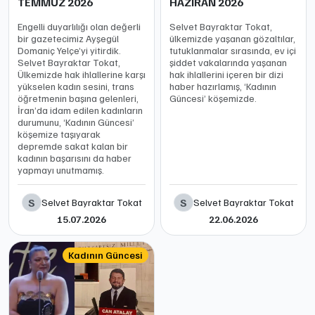
TEMMUZ 2026
HAZİRAN 2026
Engelli duyarlılığı olan değerli
Selvet Bayraktar Tokat,
bir gazetecimiz Ayşegül
ülkemizde yaşanan gözaltılar,
Domaniç Yelçe’yi yitirdik.
tutuklanmalar sırasında, ev içi
Selvet Bayraktar Tokat,
şiddet vakalarında yaşanan
Ülkemizde hak ihlallerine karşı
hak ihlallerini içeren bir dizi
yükselen kadın sesini, trans
haber hazırlamış, ‘Kadının
öğretmenin başına gelenleri,
Güncesi’ köşemizde.
İran’da idam edilen kadınların
durumunu, ‘Kadının Güncesi’
köşemize taşıyarak
depremde sakat kalan bir
kadının başarısını da haber
yapmayı unutmamış.
S
S
Selvet Bayraktar Tokat
Selvet Bayraktar Tokat
15.07.2026
22.06.2026
Kadının Güncesi