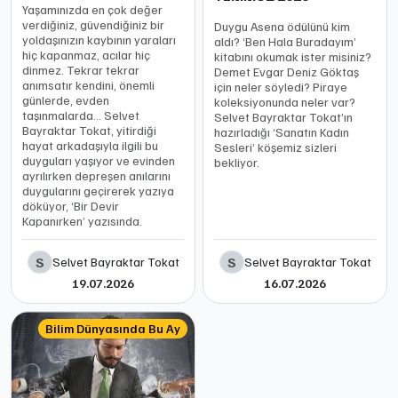
Yaşamınızda en çok değer
verdiğiniz, güvendiğiniz bir
Duygu Asena ödülünü kim
yoldaşınızın kaybının yaraları
aldı? ‘Ben Hala Buradayım’
hiç kapanmaz, acılar hiç
kitabını okumak ister misiniz?
dinmez. Tekrar tekrar
Demet Evgar Deniz Göktaş
anımsatır kendini, önemli
için neler söyledi? Piraye
günlerde, evden
koleksiyonunda neler var?
taşınmalarda… Selvet
Selvet Bayraktar Tokat’ın
Bayraktar Tokat, yitirdiği
hazırladığı ‘Sanatın Kadın
hayat arkadaşıyla ilgili bu
Sesleri’ köşemiz sizleri
duyguları yaşıyor ve evinden
bekliyor.
ayrılırken depreşen anılarını
duygularını geçirerek yazıya
döküyor, ‘Bir Devir
Kapanırken’ yazısında.
S
S
Selvet Bayraktar Tokat
Selvet Bayraktar Tokat
19.07.2026
16.07.2026
Bilim Dünyasında Bu Ay