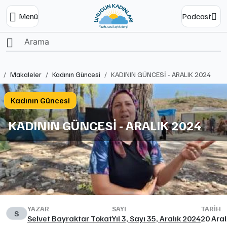
Menü
Podcast
Ana Sayfa
Makaleler
Kadının Güncesi
KADININ GÜNCESİ - ARALIK 2024
Kadının Güncesi
KADININ GÜNCESİ - ARALIK 2024
YAZAR
SAYI
TARIH
S
Selvet Bayraktar Tokat
Yıl 3, Sayı 35, Aralık 2024
20 Aral