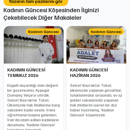
Yazarın tüm yazılarını gör
Kadının Güncesi Köşesinden İlginizi
Çekebilecek Diğer Makaleler
Kadının Güncesi
Kadının Güncesi
KADININ GÜNCESİ
KADININ GÜNCESİ
TEMMUZ 2026
HAZİRAN 2026
Engelli duyarlılığı olan değerli
Selvet Bayraktar Tokat,
bir gazetecimiz Ayşegül
ülkemizde yaşanan gözaltılar,
Domaniç Yelçe’yi yitirdik.
tutuklanmalar sırasında, ev içi
Selvet Bayraktar Tokat,
şiddet vakalarında yaşanan
Ülkemizde hak ihlallerine karşı
hak ihlallerini içeren bir dizi
yükselen kadın sesini, trans
haber hazırlamış, ‘Kadının
öğretmenin başına gelenleri,
Güncesi’ köşemizde.
İran’da idam edilen kadınların
durumunu, ‘Kadının Güncesi’
köşemize taşıyarak