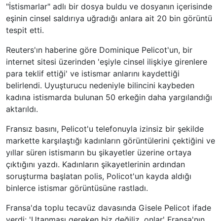
"İstismarlar" adlı bir dosya buldu ve dosyanın içerisinde
eşinin cinsel saldırıya uğradığı anlara ait 20 bin görüntü
tespit etti.
Reuters'ın haberine göre Dominique Pelicot'un, bir
internet sitesi üzerinden 'eşiyle cinsel ilişkiye girenlere
para teklif ettiği' ve istismar anlarını kaydettiği
belirlendi. Uyuşturucu nedeniyle bilincini kaybeden
kadına istismarda bulunan 50 erkeğin daha yargılandığı
aktarıldı.
Fransız basını, Pelicot'u telefonuyla izinsiz bir şekilde
markette karşılaştığı kadınların görüntülerini çektiğini ve
yıllar süren istismarın bu şikayetler üzerine ortaya
çıktığını yazdı. Kadınların şikayetlerinin ardından
soruşturma başlatan polis, Policot'un kayda aldığı
binlerce istismar görüntüsüne rastladı.
Fransa'da toplu tecavüz davasında Gisele Pelicot ifade
verdi: 'Utanması gereken biz değiliz, onlar' Fransa'nın