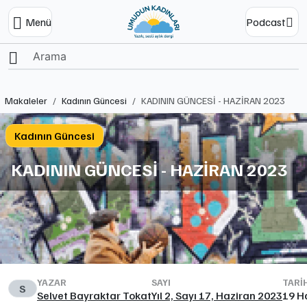
Menü
Podcast
Ana Sayfa
Makaleler
Kadının Güncesi
KADININ GÜNCESİ - HAZİRAN 2023
Kadının Güncesi
KADININ GÜNCESİ - HAZİRAN 2023
YAZAR
SAYI
TARI
S
Selvet Bayraktar Tokat
Yıl 2, Sayı 17, Haziran 2023
19 H