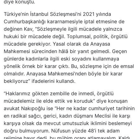
diye konuştu.
Türkiye’nin İstanbul Sözleşmesi’ni 2021 yılında
Cumhurbaşkanlığı kararnamesiyle iptal etmesine de
değinen Kav, “Sözleşmeyle ilgili mücadele yalnızca
hukuki bir mücadele değil. Toplumsal, politik, örgütlü
mücadele gerekiyor. Yasal olarak da Anayasa
Mahkemesi sürecinden hâlâ bir yanıt gelmedi. Geçen
günlerde kadınlarla ilgili eski soyadını kullanmaya
yönelik örnek bir karar çıktı. Bu, sözleşme için de emsal
olmalıdır. Anayasa Mahkemesi’nden böyle bir karar
bekliyoruz” ifadelerini kullandı.
“Haklarımız gökten zembille de inmedi, örgütlü
mücadelemiz ile elde ettik ve koruduk” diye konuşan
avukat Nakıpoğlu ise “Her ne kadar cumhuriyet tarihinin
en radikal sağcı, gerici, kadın düşmanı Meclisi ile karşı
karşıya olsak da mevcut umutsuzluk iklimini beslemeyi
doğru bulmuyorum. Nüfusun yüzde 48’i tek adam
rejimine hayır dedi, bu mühim oranı atlamayalım. Kaldı