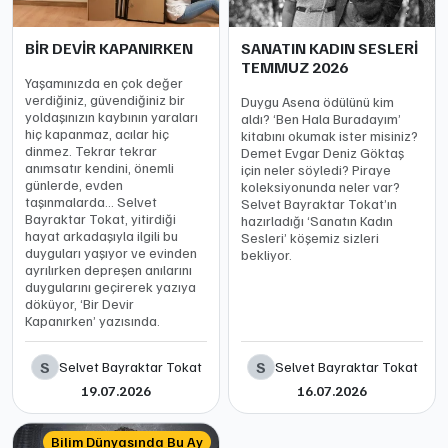
BİR DEVİR KAPANIRKEN
SANATIN KADIN SESLERİ
TEMMUZ 2026
Yaşamınızda en çok değer
verdiğiniz, güvendiğiniz bir
Duygu Asena ödülünü kim
yoldaşınızın kaybının yaraları
aldı? ‘Ben Hala Buradayım’
hiç kapanmaz, acılar hiç
kitabını okumak ister misiniz?
dinmez. Tekrar tekrar
Demet Evgar Deniz Göktaş
anımsatır kendini, önemli
için neler söyledi? Piraye
günlerde, evden
koleksiyonunda neler var?
taşınmalarda… Selvet
Selvet Bayraktar Tokat’ın
Bayraktar Tokat, yitirdiği
hazırladığı ‘Sanatın Kadın
hayat arkadaşıyla ilgili bu
Sesleri’ köşemiz sizleri
duyguları yaşıyor ve evinden
bekliyor.
ayrılırken depreşen anılarını
duygularını geçirerek yazıya
döküyor, ‘Bir Devir
Kapanırken’ yazısında.
S
S
Selvet Bayraktar Tokat
Selvet Bayraktar Tokat
19.07.2026
16.07.2026
Bilim Dünyasında Bu Ay