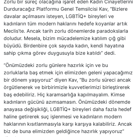
Zorlu bir süreç olacağına işaret eden Kadın Cinayetlerini
Durduracağız Platformu Genel Temsilcisi Kav, “Bizlere
davalar açılmasını isteyen, LGBTİQ+ bireyleri ve
kadınların tüm modern haklarını hedefe koyanlar artık
Meclis’te. Ancak tarih zorlu dönemlerde paradokslarla
doludur. Mesela, bizim mücadelemize katılım çığ gibi
büyüdü. Birdenbire çok sayıda kadın, kendi hayatına
sahip çıkma görev duygusuyla bize katıldı” dedi.
“Önümüzdeki zorlu günlere hazırlık için ve bu
zorluklarla baş etmek için elimizden geleni yapacağımız
bir dönem yaşıyoruz” diyen Kav, “Bu zorlu süreci ancak
örgütlenerek ve birbirimizle kuvvetlerimizi birleştirerek
baş edebiliriz. Hiç karamsarlığa kapılmayalım. Kimse
kadınların gücünü azımsamasın. Önümüzdeki dönemde
anayasa değişikliği, LGBTİQ+ bireyleri daha fazla hedef
haline getirerek suç işlenmesi ve kadınların modern
haklarının kısıtlanmasıyla karşı karşıya kalabiliriz. Ancak
biz de buna elimizden geldiğince hazırlık yapıyoruz”