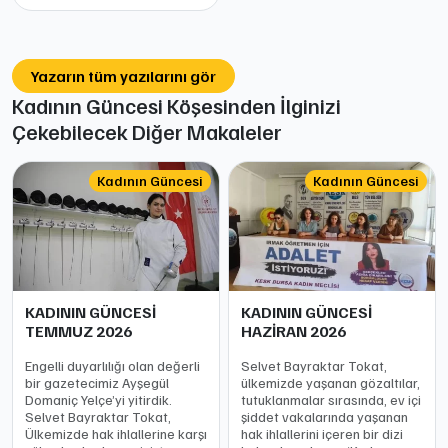
Yazarın tüm yazılarını gör
Kadının Güncesi Köşesinden İlginizi
Çekebilecek Diğer Makaleler
Kadının Güncesi
Kadının Güncesi
KADININ GÜNCESİ
KADININ GÜNCESİ
TEMMUZ 2026
HAZİRAN 2026
Engelli duyarlılığı olan değerli
Selvet Bayraktar Tokat,
bir gazetecimiz Ayşegül
ülkemizde yaşanan gözaltılar,
Domaniç Yelçe’yi yitirdik.
tutuklanmalar sırasında, ev içi
Selvet Bayraktar Tokat,
şiddet vakalarında yaşanan
Ülkemizde hak ihlallerine karşı
hak ihlallerini içeren bir dizi