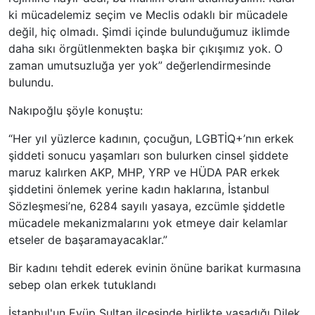
ki mücadelemiz seçim ve Meclis odaklı bir mücadele
değil, hiç olmadı. Şimdi içinde bulunduğumuz iklimde
daha sıkı örgütlenmekten başka bir çıkışımız yok. O
zaman umutsuzluğa yer yok” değerlendirmesinde
bulundu.
Nakıpoğlu şöyle konuştu:
“Her yıl yüzlerce kadının, çocuğun, LGBTİQ+’nın erkek
şiddeti sonucu yaşamları son bulurken cinsel şiddete
maruz kalırken AKP, MHP, YRP ve HÜDA PAR erkek
şiddetini önlemek yerine kadın haklarına, İstanbul
Sözleşmesi’ne, 6284 sayılı yasaya, ezcümle şiddetle
mücadele mekanizmalarını yok etmeye dair kelamlar
etseler de başaramayacaklar.”
Bir kadını tehdit ederek evinin önüne barikat kurmasına
sebep olan erkek tutuklandı
İstanbul'un Eyüp Sultan ilçesinde birlikte yaşadığı Dilek