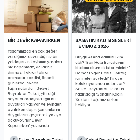
BİR DEVİR KAPANIRKEN
SANATIN KADIN SESLERİ
TEMMUZ 2026
Yaşamınızda en çok değer
verdiğiniz, güvendiğiniz bir
Duygu Asena ödülünü kim
yoldaşınızın kaybının yaraları
aldı? ‘Ben Hala Buradayım’
hiç kapanmaz, acılar hiç
kitabını okumak ister misiniz?
dinmez. Tekrar tekrar
Demet Evgar Deniz Göktaş
anımsatır kendini, önemli
için neler söyledi? Piraye
günlerde, evden
koleksiyonunda neler var?
taşınmalarda… Selvet
Selvet Bayraktar Tokat’ın
Bayraktar Tokat, yitirdiği
hazırladığı ‘Sanatın Kadın
hayat arkadaşıyla ilgili bu
Sesleri’ köşemiz sizleri
duyguları yaşıyor ve evinden
bekliyor.
ayrılırken depreşen anılarını
duygularını geçirerek yazıya
döküyor, ‘Bir Devir
Kapanırken’ yazısında.
S
S
Selvet Bayraktar Tokat
Selvet Bayraktar Tokat