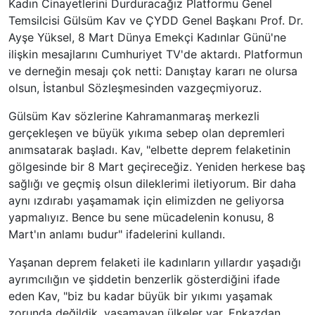
Kadın Cinayetlerini Durduracağız Platformu Genel
Temsilcisi Gülsüm Kav ve ÇYDD Genel Başkanı Prof. Dr.
Ayşe Yüksel, 8 Mart Dünya Emekçi Kadınlar Günü'ne
ilişkin mesajlarını Cumhuriyet TV'de aktardı. Platformun
ve derneğin mesajı çok netti: Danıştay kararı ne olursa
olsun, İstanbul Sözleşmesinden vazgeçmiyoruz.
Gülsüm Kav sözlerine Kahramanmaraş merkezli
gerçekleşen ve büyük yıkıma sebep olan depremleri
anımsatarak başladı. Kav, "elbette deprem felaketinin
gölgesinde bir 8 Mart geçireceğiz. Yeniden herkese baş
sağlığı ve geçmiş olsun dileklerimi iletiyorum. Bir daha
aynı ızdırabı yaşamamak için elimizden ne geliyorsa
yapmalıyız. Bence bu sene mücadelenin konusu, 8
Mart'ın anlamı budur" ifadelerini kullandı.
Yaşanan deprem felaketi ile kadınların yıllardır yaşadığı
ayrımcılığın ve şiddetin benzerlik gösterdiğini ifade
eden Kav, "biz bu kadar büyük bir yıkımı yaşamak
zorunda değildik, yaşamayan ülkeler var. Enkazdan