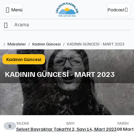
Menü
Podcast
Ana Sayfa
Makaleler
Kadının Güncesi
KADININ GÜNCESİ - MART 2023
Kadının Güncesi
KADININ GÜNCESİ - MART 2023
YAZAR
SAYI
TARIH
S
Selvet Bayraktar Tokat
Yıl 2, Sayı 14, Mart 2023
08 Mart