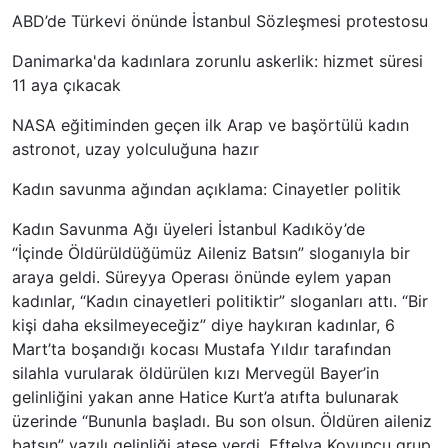
ABD’de Türkevi önünde İstanbul Sözleşmesi protestosu
Danimarka'da kadınlara zorunlu askerlik: hizmet süresi
11 aya çıkacak
NASA eğitiminden geçen ilk Arap ve başörtülü kadın
astronot, uzay yolculuğuna hazır
Kadın savunma ağından açıklama: Cinayetler politik
Kadın Savunma Ağı üyeleri İstanbul Kadıköy’de
“İçinde Öldürüldüğümüz Aileniz Batsın” sloganıyla bir
araya geldi. Süreyya Operası önünde eylem yapan
kadınlar, “Kadın cinayetleri politiktir” sloganları attı. “Bir
kişi daha eksilmeyeceğiz” diye haykıran kadınlar, 6
Mart’ta boşandığı kocası Mustafa Yıldır tarafından
silahla vurularak öldürülen kızı Mervegül Bayer’in
gelinliğini yakan anne Hatice Kurt’a atıfta bulunarak
üzerinde “Bununla başladı. Bu son olsun. Öldüren aileniz
batsın” yazılı gelinliği ateşe verdi. Eftelya Koyuncu grup