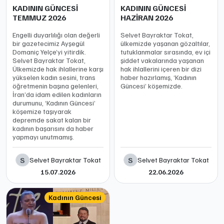
KADININ GÜNCESİ
KADININ GÜNCESİ
TEMMUZ 2026
HAZİRAN 2026
Engelli duyarlılığı olan değerli
Selvet Bayraktar Tokat,
bir gazetecimiz Ayşegül
ülkemizde yaşanan gözaltılar,
Domaniç Yelçe’yi yitirdik.
tutuklanmalar sırasında, ev içi
Selvet Bayraktar Tokat,
şiddet vakalarında yaşanan
Ülkemizde hak ihlallerine karşı
hak ihlallerini içeren bir dizi
yükselen kadın sesini, trans
haber hazırlamış, ‘Kadının
öğretmenin başına gelenleri,
Güncesi’ köşemizde.
İran’da idam edilen kadınların
durumunu, ‘Kadının Güncesi’
köşemize taşıyarak
depremde sakat kalan bir
kadının başarısını da haber
yapmayı unutmamış.
S
S
Selvet Bayraktar Tokat
Selvet Bayraktar Tokat
15.07.2026
22.06.2026
Kadının Güncesi