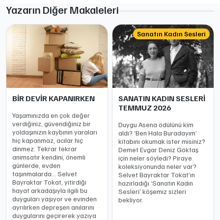
Yazarın Diğer Makaleleri
Sanatın Kadın Sesleri
BİR DEVİR KAPANIRKEN
SANATIN KADIN SESLERİ
TEMMUZ 2026
Yaşamınızda en çok değer
verdiğiniz, güvendiğiniz bir
Duygu Asena ödülünü kim
yoldaşınızın kaybının yaraları
aldı? ‘Ben Hala Buradayım’
hiç kapanmaz, acılar hiç
kitabını okumak ister misiniz?
dinmez. Tekrar tekrar
Demet Evgar Deniz Göktaş
anımsatır kendini, önemli
için neler söyledi? Piraye
günlerde, evden
koleksiyonunda neler var?
taşınmalarda… Selvet
Selvet Bayraktar Tokat’ın
Bayraktar Tokat, yitirdiği
hazırladığı ‘Sanatın Kadın
hayat arkadaşıyla ilgili bu
Sesleri’ köşemiz sizleri
duyguları yaşıyor ve evinden
bekliyor.
ayrılırken depreşen anılarını
duygularını geçirerek yazıya