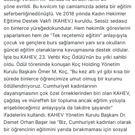
yöne evrildi. Bu kıvılcım tıp camiamızda adeta bir eğitim
seferberliğinedönüştü. Ve 2018 yılında Kadın Hekimler
Eğitime Destek Vakfı (KAHEV.) kuruldu. Sessiz sedasız
on binlerce yüreğedokundular. Hem hekimlik görevlerini
yaparlarken hem de “Tek reçetemiz eğitim” anlayışıyla
çocuk ve gençlere burs sağlamanın yanı sıra okulların
güncel eğitim olanaklarına kavuşmasına destek oldular.
İşte bu KAHEV, 23. Vehbi Koç Ödülü’nün bu yılki sahibi
oldu. Ödül töreninde konuşan Koç Holding Yönetim
Kurulu Başkanı Ömer M. Koç, “Bu kez altı yıl gibi kısa bir
sürede binlerce öğrencimize umut olmuş bir kurumu
ödüllendiriyoruz. Cumhuriyet kadınlarının
dayanışmasının çok özel örneklerinden biri olan KAHEV,
çağdaş ve müreffeh bir topluma ancak eğitim yoluyla
erişebileceğimiz anlayışıyla da takdire şayandır”
ifadelerini kullandı. KAHEV Yönetim Kurulu Başkanı Dr.
Demet Orhan Başer ise “Biz, Cumhuriyet kadınları olarak
bir öğrencinin eğitimini yarıda bırakmaması için sosyal