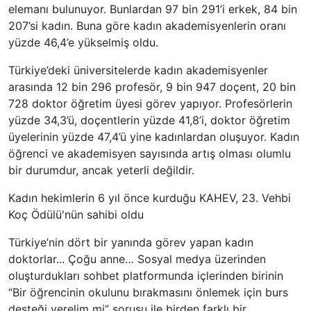
elemanı bulunuyor. Bunlardan 97 bin 291’i erkek, 84 bin
207’si kadın. Buna göre kadın akademisyenlerin oranı
yüzde 46,4’e yükselmiş oldu.
Türkiye’deki üniversitelerde kadın akademisyenler
arasında 12 bin 296 profesör, 9 bin 947 doçent, 20 bin
728 doktor öğretim üyesi görev yapıyor. Profesörlerin
yüzde 34,3’ü, doçentlerin yüzde 41,8’i, doktor öğretim
üyelerinin yüzde 47,4’ü yine kadınlardan oluşuyor. Kadın
öğrenci ve akademisyen sayısında artış olması olumlu
bir durumdur, ancak yeterli değildir.
Kadın hekimlerin 6 yıl önce kurduğu KAHEV, 23. Vehbi
Koç Ödülü'nün sahibi oldu
Türkiye’nin dört bir yanında görev yapan kadın
doktorlar... Çoğu anne… Sosyal medya üzerinden
oluşturdukları sohbet platformunda içlerinden birinin
“Bir öğrencinin okulunu bırakmasını önlemek için burs
desteği verelim mi” sorusu ile birden farklı bir