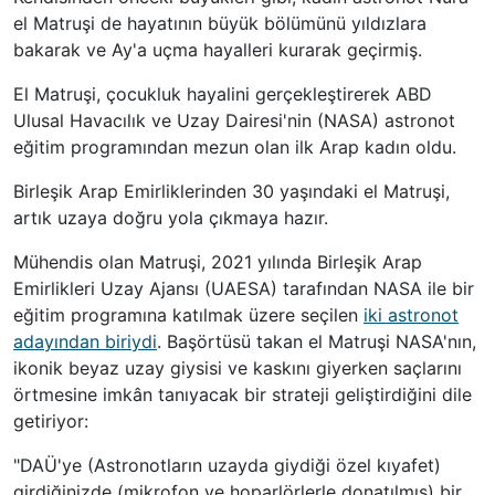
el Matruşi de hayatının büyük bölümünü yıldızlara
bakarak ve Ay'a uçma hayalleri kurarak geçirmiş.
El Matruşi, çocukluk hayalini gerçekleştirerek ABD
Ulusal Havacılık ve Uzay Dairesi'nin (NASA) astronot
eğitim programından mezun olan ilk Arap kadın oldu.
Birleşik Arap Emirliklerinden 30 yaşındaki el Matruşi,
artık uzaya doğru yola çıkmaya hazır.
Mühendis olan Matruşi, 2021 yılında Birleşik Arap
Emirlikleri Uzay Ajansı (UAESA) tarafından NASA ile bir
eğitim programına katılmak üzere seçilen
iki astronot
adayından biriydi
. Başörtüsü takan el Matruşi NASA'nın,
ikonik beyaz uzay giysisi ve kaskını giyerken saçlarını
örtmesine imkân tanıyacak bir strateji geliştirdiğini dile
getiriyor:
"DAÜ'ye (Astronotların uzayda giydiği özel kıyafet)
girdiğinizde (mikrofon ve hoparlörlerle donatılmış) bir