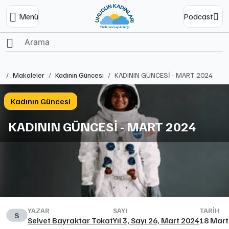
Menü
Podcast
Ana Sayfa
Makaleler
Kadının Güncesi
KADININ GÜNCESİ - MART 2024
Kadının Güncesi
KADININ GÜNCESİ - MART 2024
YAZAR
SAYI
TARIH
S
Selvet Bayraktar Tokat
Yıl 3, Sayı 26, Mart 2024
18 Mart