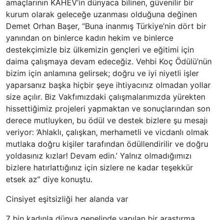
amaçlarının KAHEV’in dünyaca bilinen, güvenilir bir
kurum olarak geleceğe uzanması olduğuna değinen
Demet Orhan Başer, “Buna inanmış Türkiye’nin dört bir
yanından on binlerce kadın hekim ve binlerce
destekçimizle biz ülkemizin gençleri ve eğitimi için
daima çalışmaya devam edeceğiz. Vehbi Koç Ödülü’nün
bizim için anlamına gelirsek; doğru ve iyi niyetli işler
yaparsanız başka hiçbir şeye ihtiyacınız olmadan yollar
size açılır. Biz Vakfımızdaki çalışmalarımızda yürekten
hissettiğimiz projeleri yapmaktan ve sonuçlarından son
derece mutluyken, bu ödül ve destek bizlere şu mesajı
veriyor: ‘Ahlaklı, çalışkan, merhametli ve vicdanlı olmak
mutlaka doğru kişiler tarafından ödüllendirilir ve doğru
yoldasınız kızlar! Devam edin.’ Yalnız olmadığımızı
bizlere hatırlattığınız için sizlere ne kadar teşekkür
etsek az” diye konuştu.
Cinsiyet eşitsizliği her alanda var
7 bin kadınla dünya genelinde yapılan bir araştırma