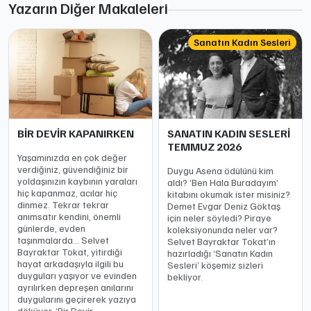
Yazarın Diğer Makaleleri
Sanatın Kadın Sesleri
BİR DEVİR KAPANIRKEN
SANATIN KADIN SESLERİ
TEMMUZ 2026
Yaşamınızda en çok değer
verdiğiniz, güvendiğiniz bir
Duygu Asena ödülünü kim
yoldaşınızın kaybının yaraları
aldı? ‘Ben Hala Buradayım’
hiç kapanmaz, acılar hiç
kitabını okumak ister misiniz?
dinmez. Tekrar tekrar
Demet Evgar Deniz Göktaş
anımsatır kendini, önemli
için neler söyledi? Piraye
günlerde, evden
koleksiyonunda neler var?
taşınmalarda… Selvet
Selvet Bayraktar Tokat’ın
Bayraktar Tokat, yitirdiği
hazırladığı ‘Sanatın Kadın
hayat arkadaşıyla ilgili bu
Sesleri’ köşemiz sizleri
duyguları yaşıyor ve evinden
bekliyor.
ayrılırken depreşen anılarını
duygularını geçirerek yazıya
döküyor, ‘Bir Devir