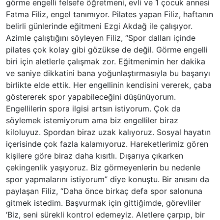
görme engelli felsefe öğretmeni, evli ve 1 çocuk annesi
Fatma Filiz, engel tanımıyor. Pilates yapan Filiz, haftanın
belirli günlerinde eğitmeni Ezgi Akdağ ile çalışıyor.
Azimle çalıştığını söyleyen Filiz, “Spor dalları içinde
pilates çok kolay gibi gözükse de değil. Görme engelli
biri için aletlerle çalışmak zor. Eğitmenimin her dakika
ve saniye dikkatini bana yoğunlaştırmasıyla bu başarıyı
birlikte elde ettik. Her engellinin kendisini vererek, çaba
göstererek spor yapabileceğini düşünüyorum.
Engellilerin spora ilgisi artsın istiyorum. Çok da
söylemek istemiyorum ama biz engelliler biraz
kiloluyuz. Spordan biraz uzak kalıyoruz. Sosyal hayatın
içerisinde çok fazla kalamıyoruz. Hareketlerimiz gören
kişilere göre biraz daha kısıtlı. Dışarıya çıkarken
çekingenlik yaşıyoruz. Biz görmeyenlerin bu nedenle
spor yapmalarını istiyorum” diye konuştu. Bir anısını da
paylaşan Filiz, “Daha önce birkaç defa spor salonuna
gitmek istedim. Başvurmak için gittiğimde, görevliler
‘Biz, seni sürekli kontrol edemeyiz. Aletlere çarpıp, bir