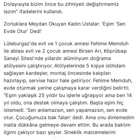
Dolayısıyla bizim önce bu zihniyeti değiştirmemiz
lazım” ifadelerini kullandı.
Zorluklara Meydan Okuyan Kadın Ustalar: 'Eşim 'Sen
Evde Otur' Dedi'
Lüleburgaz'da evli ve 1 çocuk annesi Fehime Memduh
ile ablası evli ve 2 çocuk annesi Birsen Arı, Köprübaşı
Sanayi Sitesi'nde yıllardır alüminyum doğrama
atölyesini çalıştırıyor. Atölyelerinde 5 kişiye istihdam
sağlayan kardeşler, montaj öncesinde kalıpları
hazırlayıp, servise hazır hale getiriyor. Fehime Memduh,
evde oturmak yerine çalışmaya karar verdiğini belirtti.
"Eşim yaklaşık 25 yıldır bu işlerle uğraşıyor ama ben 14
yıl oldu, ona destek olmaya çalıştım. Başta eşim hiç
istemedi. 'Sen anlamazsın, sen yapamazsın, sen evde
otur. Çocuğumuza bak falan' dedi. Ama onu dinlemedim
inatla dükkâna gelmeye devam ettim. Bu arada baktım
ilgimi çekiyor bazı şeyler. Sineklik malzemelerini