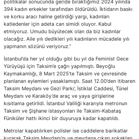
politikalar sonucunda geride bıraktığımız 2024 yılında
394 kadın erkekler tarafından öldürüldü. İktidarın baskı
ve korku aracı haline getirdiği yargı, kadınları
katledenler için adeta can simidi oluyor. Kabul
etmiyoruz. Umudu büyütecek olan da biz kadınlar
olacağız. Aile yılı dedikleri yılı kadınların mücadele yılı
yapmanın sözünü veriyoruz.”
İstanbul’da her yıl olduğu gibi bu yıl da Feminist Gece
Yürüyüşü için Taksim’e çağrı yapılmıştı. Beyoğlu
Kaymakamlığı, 8 Mart 2025’te Taksim ve çevresinde
planlanan eylemleri yasaklamıştı. Saat 12.00’den itibaren
Taksim Meydanı ve Gezi Parkı’, İstiklal Caddesi, Tünel
Meydanı ve Karaköy’de araç ve yaya girişlerine
kısıtlama getirildi. İstanbul Valiliği kararıyla metronun
Taksim ve Şişhane istasyonları ile Taksim-Kabataş
Füniküler hattı ikinci bir duyuruya kadar kapatıldı.
Metrolar kapatılırken polisler ise caddelere barikatlar
kurarak Taksim Meydanı’nı ve meydana çıkan sokakları