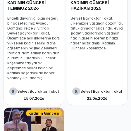
KADININ GÜNCESİ
KADININ GÜNCESİ
TEMMUZ 2026
HAZİRAN 2026
Engelli duyarlılığı olan değerli
Selvet Bayraktar Tokat,
bir gazetecimiz Ayşegül
ülkemizde yaşanan gözaltılar,
Domaniç Yelçe’yi yitirdik.
tutuklanmalar sırasında, ev içi
Selvet Bayraktar Tokat,
şiddet vakalarında yaşanan
Ülkemizde hak ihlallerine karşı
hak ihlallerini içeren bir dizi
yükselen kadın sesini, trans
haber hazırlamış, ‘Kadının
öğretmenin başına gelenleri,
Güncesi’ köşemizde.
İran’da idam edilen kadınların
durumunu, ‘Kadının Güncesi’
köşemize taşıyarak
depremde sakat kalan bir
kadının başarısını da haber
yapmayı unutmamış.
S
S
Selvet Bayraktar Tokat
Selvet Bayraktar Tokat
15.07.2026
22.06.2026
Kadının Güncesi