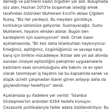
derneği ve partilerin kadın örgütleri yer aldı. Buluşmada
söz alan, Haziran 2013’te boşanmak istediği erkek
tarafından öldürülen Muhterem Evcil’in ablası Çiğdem
Kuzey, “Biz her yerdeyiz. Bu meydanı gördükçe,
korktukça üstümüze geliyorlar. Susmayacağız. Sustu
Muhterem, hayatını elinden aldılar. Bugün ben
kardeşlerim için susmuyorum” dedi. Ortak basın
açıklamasında, “Bir kez daha İstanbul’dan haykırıyoruz:
Emeğimiz, eşitliğimiz, özgürlüğümüz ve savaşa karşı
barış için birlikte mücadeleye. İktidar aile yılı adı altında
sunulan cinsiyet eşitsizliğini pekiştiren uygulamalarla
kadınların esas sorumluluğunu aile bakımı ve ev işleri
olarak tanımlayan iş hayatını ise bu kapsamda esnek ve
düşük ücretli çalışmadan ibaret gören anlayışı daha da
güçlendirmeyi hedefliyor” dendi.
Açıklamada şu ifadelere yer verildi: “İstanbul
Sözleşmesi’nin ardından 6284 hedefe konuyor.
Cezasızlık politikalarıyla failler adeta ödüllendiriliyor. Bu