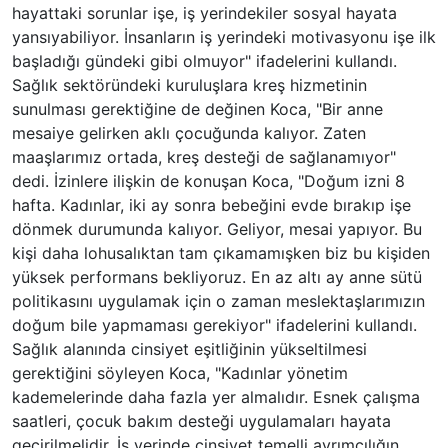
hayattaki sorunlar işe, iş yerindekiler sosyal hayata
yansıyabiliyor. İnsanların iş yerindeki motivasyonu işe ilk
başladığı gündeki gibi olmuyor" ifadelerini kullandı.
Sağlık sektöründeki kuruluşlara kreş hizmetinin
sunulması gerektiğine de değinen Koca, "Bir anne
mesaiye gelirken aklı çocuğunda kalıyor. Zaten
maaşlarımız ortada, kreş desteği de sağlanamıyor"
dedi. İzinlere ilişkin de konuşan Koca, "Doğum izni 8
hafta. Kadınlar, iki ay sonra bebeğini evde bırakıp işe
dönmek durumunda kalıyor. Geliyor, mesai yapıyor. Bu
kişi daha lohusalıktan tam çıkamamışken biz bu kişiden
yüksek performans bekliyoruz. En az altı ay anne sütü
politikasını uygulamak için o zaman meslektaşlarımızın
doğum bile yapmaması gerekiyor" ifadelerini kullandı.
Sağlık alanında cinsiyet eşitliğinin yükseltilmesi
gerektiğini söyleyen Koca, "Kadınlar yönetim
kademelerinde daha fazla yer almalıdır. Esnek çalışma
saatleri, çocuk bakım desteği uygulamaları hayata
geçirilmelidir. İş yerinde cinsiyet temelli ayrımcılığın