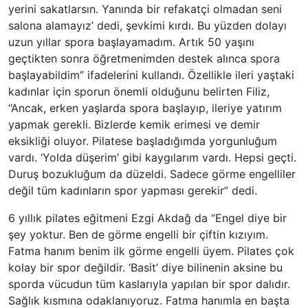
yerini sakatlarsın. Yanında bir refakatçi olmadan seni
salona alamayız’ dedi, şevkimi kırdı. Bu yüzden dolayı
uzun yıllar spora başlayamadım. Artık 50 yaşını
geçtikten sonra öğretmenimden destek alınca spora
başlayabildim” ifadelerini kullandı. Özellikle ileri yaştaki
kadınlar için sporun önemli olduğunu belirten Filiz,
“Ancak, erken yaşlarda spora başlayıp, ileriye yatırım
yapmak gerekli. Bizlerde kemik erimesi ve demir
eksikliği oluyor. Pilatese başladığımda yorgunluğum
vardı. ‘Yolda düşerim’ gibi kaygılarım vardı. Hepsi geçti.
Duruş bozukluğum da düzeldi. Sadece görme engelliler
değil tüm kadınların spor yapması gerekir” dedi.
6 yıllık pilates eğitmeni Ezgi Akdağ da “Engel diye bir
şey yoktur. Ben de görme engelli bir çiftin kızıyım.
Fatma hanım benim ilk görme engelli üyem. Pilates çok
kolay bir spor değildir. ‘Basit’ diye bilinenin aksine bu
sporda vücudun tüm kaslarıyla yapılan bir spor dalıdır.
Sağlık kısmına odaklanıyoruz. Fatma hanımla en başta