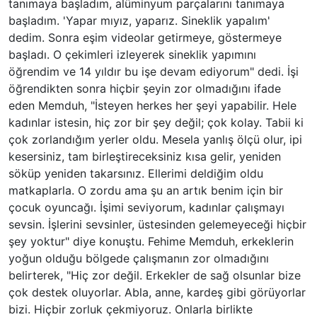
tanımaya başladım, alüminyum parçalarını tanımaya
başladım. 'Yapar mıyız, yaparız. Sineklik yapalım'
dedim. Sonra eşim videolar getirmeye, göstermeye
başladı. O çekimleri izleyerek sineklik yapımını
öğrendim ve 14 yıldır bu işe devam ediyorum" dedi. İşi
öğrendikten sonra hiçbir şeyin zor olmadığını ifade
eden Memduh, "İsteyen herkes her şeyi yapabilir. Hele
kadınlar istesin, hiç zor bir şey değil; çok kolay. Tabii ki
çok zorlandığım yerler oldu. Mesela yanlış ölçü olur, ipi
kesersiniz, tam birleştireceksiniz kısa gelir, yeniden
söküp yeniden takarsınız. Ellerimi deldiğim oldu
matkaplarla. O zordu ama şu an artık benim için bir
çocuk oyuncağı. İşimi seviyorum, kadınlar çalışmayı
sevsin. İşlerini sevsinler, üstesinden gelemeyeceği hiçbir
şey yoktur" diye konuştu. Fehime Memduh, erkeklerin
yoğun olduğu bölgede çalışmanın zor olmadığını
belirterek, "Hiç zor değil. Erkekler de sağ olsunlar bize
çok destek oluyorlar. Abla, anne, kardeş gibi görüyorlar
bizi. Hiçbir zorluk çekmiyoruz. Onlarla birlikte