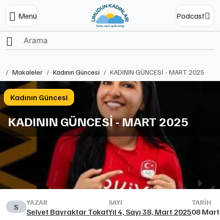
Menü
Podcast
Ana Sayfa
Makaleler
Kadının Güncesi
KADININ GÜNCESİ - MART 2025
Kadının Güncesi
KADININ GÜNCESİ - MART 2025
YAZAR
SAYI
TARIH
S
Selvet Bayraktar Tokat
Yıl 4, Sayı 38, Mart 2025
08 Mart