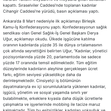
kapattı. Sıraselviler Caddesi’nde toplanan kadınlar
Cihangir Caddesi’ne yürüdü, basın açıklaması yaptı.
Ankara’da 8 Mart nedeniyle ilk açıklamayı Birleşik
Kamu-İş Konfederasyonu yaptı. Konfederasyonun sağlık
sendikası olan Genel Sağlık-İş Genel Başkanı Derya
Uğur, açıklamayı okudu. Ülkede işgücüne katılma
oranının kadınlarda yüzde 35 ile dünya ortalamasının
çok altında seyrettiğini belirten Uğur, “Kadınlar, yönetici
pozisyonlarında yüzde 20, parlamentoda ise sadece
yüzde 17 oranında temsil edilmektedir. Tüm eğitim
düzeylerinde kadınların aleyhine gerçekleşen ücret
farkı, eğitim seviyesi yükseldikçe daha da
derinleşmektedir. Cinsiyetçi iş bölümünün
dayatmalarıyla ev içi sorumluluklarla yüklenen kadınlar,
işgücü, yönetim ve sosyal yaşamda sınırlı yer
bulabilmekte, erkeklere kıyasla daha düşük ücretlerle
çalışmakta ve işyerlerinde mobbing ile tacize maruz
kalmaktadır. Tüm bu eşitsizlikler, kadınları yoksulluk ve