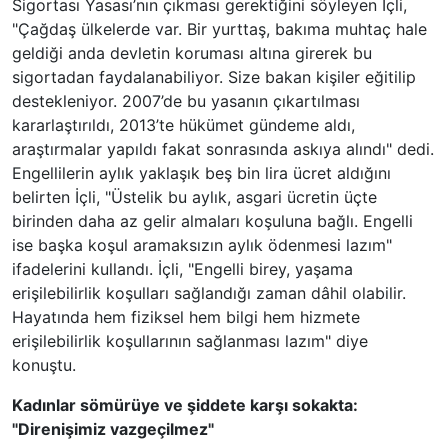
Sigortası Yasası’nın çıkması gerektiğini söyleyen İçli,
"Çağdaş ülkelerde var. Bir yurttaş, bakıma muhtaç hale
geldiği anda devletin koruması altına girerek bu
sigortadan faydalanabiliyor. Size bakan kişiler eğitilip
destekleniyor. 2007’de bu yasanın çıkartılması
kararlaştırıldı, 2013’te hükümet gündeme aldı,
araştırmalar yapıldı fakat sonrasında askıya alındı" dedi.
Engellilerin aylık yaklaşık beş bin lira ücret aldığını
belirten İçli, "Üstelik bu aylık, asgari ücretin üçte
birinden daha az gelir almaları koşuluna bağlı. Engelli
ise başka koşul aramaksızın aylık ödenmesi lazım"
ifadelerini kullandı. İçli, "Engelli birey, yaşama
erişilebilirlik koşulları sağlandığı zaman dâhil olabilir.
Hayatında hem fiziksel hem bilgi hem hizmete
erişilebilirlik koşullarının sağlanması lazım" diye
konuştu.
Kadınlar sömürüye ve şiddete karşı sokakta:
"Direnişimiz vazgeçilmez"