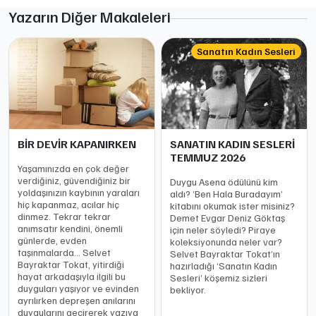
Yazarın Diğer Makaleleri
Sanatın Kadın Sesleri
BİR DEVİR KAPANIRKEN
SANATIN KADIN SESLERİ
TEMMUZ 2026
Yaşamınızda en çok değer
verdiğiniz, güvendiğiniz bir
Duygu Asena ödülünü kim
yoldaşınızın kaybının yaraları
aldı? ‘Ben Hala Buradayım’
hiç kapanmaz, acılar hiç
kitabını okumak ister misiniz?
dinmez. Tekrar tekrar
Demet Evgar Deniz Göktaş
anımsatır kendini, önemli
için neler söyledi? Piraye
günlerde, evden
koleksiyonunda neler var?
taşınmalarda… Selvet
Selvet Bayraktar Tokat’ın
Bayraktar Tokat, yitirdiği
hazırladığı ‘Sanatın Kadın
hayat arkadaşıyla ilgili bu
Sesleri’ köşemiz sizleri
duyguları yaşıyor ve evinden
bekliyor.
ayrılırken depreşen anılarını
duygularını geçirerek yazıya