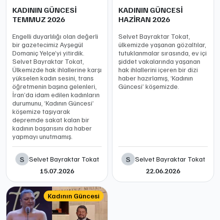
KADININ GÜNCESİ
KADININ GÜNCESİ
TEMMUZ 2026
HAZİRAN 2026
Engelli duyarlılığı olan değerli
Selvet Bayraktar Tokat,
bir gazetecimiz Ayşegül
ülkemizde yaşanan gözaltılar,
Domaniç Yelçe’yi yitirdik.
tutuklanmalar sırasında, ev içi
Selvet Bayraktar Tokat,
şiddet vakalarında yaşanan
Ülkemizde hak ihlallerine karşı
hak ihlallerini içeren bir dizi
yükselen kadın sesini, trans
haber hazırlamış, ‘Kadının
öğretmenin başına gelenleri,
Güncesi’ köşemizde.
İran’da idam edilen kadınların
durumunu, ‘Kadının Güncesi’
köşemize taşıyarak
depremde sakat kalan bir
kadının başarısını da haber
yapmayı unutmamış.
S
S
Selvet Bayraktar Tokat
Selvet Bayraktar Tokat
15.07.2026
22.06.2026
Kadının Güncesi