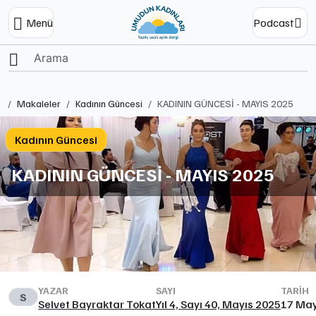
Menü
Podcast
Ana Sayfa
Makaleler
Kadının Güncesi
KADININ GÜNCESİ - MAYIS 2025
Kadının Güncesi
KADININ GÜNCESİ - MAYIS 2025
YAZAR
SAYI
TARIH
S
Selvet Bayraktar Tokat
Yıl 4, Sayı 40, Mayıs 2025
17 May