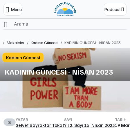
Menü
Podcast
Ana Sayfa
Makaleler
Kadının Güncesi
KADININ GÜNCESİ - NİSAN 2023
Kadının Güncesi
KADININ GÜNCESİ - NİSAN 2023
YAZAR
SAYI
TARIH
S
Selvet Bayraktar Tokat
Yıl 2, Sayı 15, Nisan 2023
19 Mar