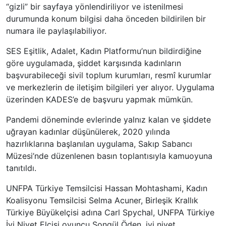
“gizli” bir sayfaya yönlendiriliyor ve istenilmesi
durumunda konum bilgisi daha önceden bildirilen bir
numara ile paylaşılabiliyor.
SES Eşitlik, Adalet, Kadın Platformu’nun bildirdiğine
göre uygulamada, şiddet karşısında kadınların
başvurabileceği sivil toplum kurumları, resmî kurumlar
ve merkezlerin de iletişim bilgileri yer alıyor. Uygulama
üzerinden KADES’e de başvuru yapmak mümkün.
Pandemi döneminde evlerinde yalnız kalan ve şiddete
uğrayan kadınlar düşünülerek, 2020 yılında
hazırlıklarına başlanılan uygulama, Sakıp Sabancı
Müzesi’nde düzenlenen basın toplantısıyla kamuoyuna
tanıtıldı.
UNFPA Türkiye Temsilcisi Hassan Mohtashami, Kadın
Koalisyonu Temsilcisi Selma Acuner, Birleşik Krallık
Türkiye Büyükelçisi adına Carl Spychal, UNFPA Türkiye
İyi Niyet Elçisi oyuncu Songül Öden, iyi niyet