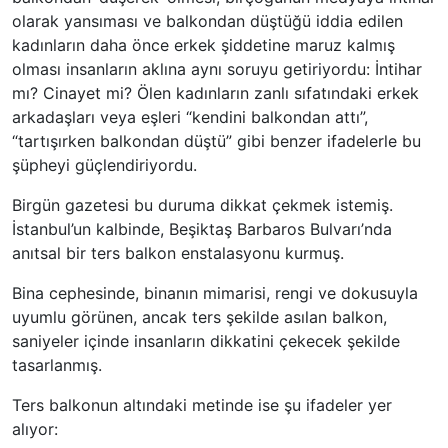
olarak yansıması ve balkondan düştüğü iddia edilen
kadınların daha önce erkek şiddetine maruz kalmış
olması insanların aklına aynı soruyu getiriyordu: İntihar
mı? Cinayet mi? Ölen kadınların zanlı sıfatındaki erkek
arkadaşları veya eşleri “kendini balkondan attı”,
“tartışırken balkondan düştü” gibi benzer ifadelerle bu
şüpheyi güçlendiriyordu.
Birgün gazetesi bu duruma dikkat çekmek istemiş.
İstanbul’un kalbinde, Beşiktaş Barbaros Bulvarı’nda
anıtsal bir ters balkon enstalasyonu kurmuş.
Bina cephesinde, binanın mimarisi, rengi ve dokusuyla
uyumlu görünen, ancak ters şekilde asılan balkon,
saniyeler içinde insanların dikkatini çekecek şekilde
tasarlanmış.
Ters balkonun altındaki metinde ise şu ifadeler yer
alıyor: