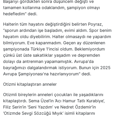
Başarıyı gördükten sonra düşüncem değişti ve
tamamen kollarıma odaklandım, şampiyon olmayı
hedefledim" dedi.
Halterin tüm hayatını değiştirdiğini belirten Poyraz,
“sporun ardından işe başladım, evimi aldım. Spor benim
hayatım oldu diyebilirim. Halter olmasaydı ne yapardım
bilmiyorum. Eve kapanmadım. Geçen ay düzenlenen
şampiyonada Türkiye 1'incisi oldum. Beklemiyordum
çünkü üst üste sakatlıklar yaşadım ve depremden
dolayı da antrenman yapamamıştık. Avrupa'da
bayrağımızı dalgalandırmak istiyorum. Bunun için 2025
Avrupa Şampiyonası'na hazırlanıyorum" dedi.
Otizmi kitaplaştıran anneler
Otizmli bireylerin anneleri çocukları ile yaşadıklarını
kitaplaştırdı. Sema Üzel’in ‘Acı Hamur Tatlı Kurabiye’,
Filiz Serin’in ‘Seni Yazdım’ ve Nedret Özdemir’in
‘Otizmde Sevgi Sözcüğü Mıyık’ isimli kitaplarını