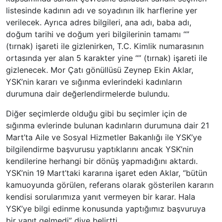
listesinde kadının adı ve soyadının ilk harflerine yer
verilecek. Ayrıca adres bilgileri, ana adı, baba adı,
doğum tarihi ve doğum yeri bilgilerinin tamamı “”
(tırnak) işareti ile gizlenirken, T.C. Kimlik numarasının
ortasında yer alan 5 karakter yine “” (tırnak) işareti ile
gizlenecek. Mor Çatı gönüllüsü Zeynep Ekin Aklar,
YSK’nin kararı ve sığınma evlerindeki kadınların
durumuna dair değerlendirmelerde bulundu.
Diğer seçimlerde olduğu gibi bu seçimler için de
sığınma evlerinde bulunan kadınların durumuna dair 21
Mart’ta Aile ve Sosyal Hizmetler Bakanlığı ile YSK’ye
bilgilendirme başvurusu yaptıklarını ancak YSK’nin
kendilerine herhangi bir dönüş yapmadığını aktardı.
YSK’nin 19 Mart’taki kararına işaret eden Aklar, “bütün
kamuoyunda görülen, referans olarak gösterilen kararın
kendisi sorularımıza yanıt vermeyen bir karar. Hala
YSK’ye bilgi edinme konusunda yaptığımız başvuruya
bir yanıt gelmedi” diye belirtti.