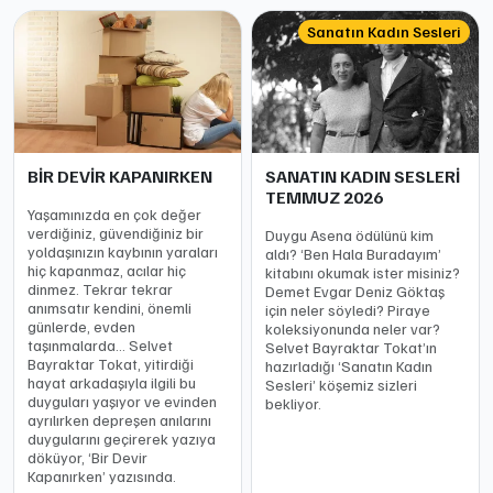
Sanatın Kadın Sesleri
BİR DEVİR KAPANIRKEN
SANATIN KADIN SESLERİ
TEMMUZ 2026
Yaşamınızda en çok değer
verdiğiniz, güvendiğiniz bir
Duygu Asena ödülünü kim
yoldaşınızın kaybının yaraları
aldı? ‘Ben Hala Buradayım’
hiç kapanmaz, acılar hiç
kitabını okumak ister misiniz?
dinmez. Tekrar tekrar
Demet Evgar Deniz Göktaş
anımsatır kendini, önemli
için neler söyledi? Piraye
günlerde, evden
koleksiyonunda neler var?
taşınmalarda… Selvet
Selvet Bayraktar Tokat’ın
Bayraktar Tokat, yitirdiği
hazırladığı ‘Sanatın Kadın
hayat arkadaşıyla ilgili bu
Sesleri’ köşemiz sizleri
duyguları yaşıyor ve evinden
bekliyor.
ayrılırken depreşen anılarını
duygularını geçirerek yazıya
döküyor, ‘Bir Devir
Kapanırken’ yazısında.