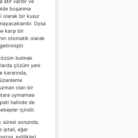
atıf vardır ve
halde boşanma
i olarak bir kusur
mayacaklardır. Oysa
e karşı bir
ının otomatik olarak
etirmiştir.
i çözüm bulmak
umlarda çözüm yeni
 kararında,
 düzenleme
uzman olan bir
 ihtara uymaması
spati halinde de
ebepler içindir.
ık süresi sonunda,
iptali, eğer
zsa, evlilikleri