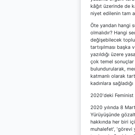
kâğıt üzerinde de k
niyet edilenin tam 
Öte yandan hangi sür
olmalıdır? Hangi seç
değişebilecek toplu
tartışılması başka 
yazıldığı üzere ya
çok temel sonuçlar
bulundurularak, med
katmanlı olarak tart
kadınlara sağladığı
2020'deki Feminist 
2020 yılında 8 Mar
Yürüyüşünde gözaltı
hakkında her biri iç
muhalefet', 'görevi