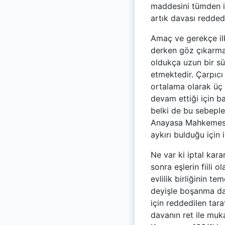
maddesini tümden ip
artık davası redde
Amaç ve gerekçe ilk
derken göz çıkarmak
oldukça uzun bir sü
etmektedir. Çarpıcı
ortalama olarak üç 
devam ettiği için b
belki de bu sebeple
Anayasa Mahkemesi d
aykırı bulduğu için 
Ne var ki iptal kar
sonra eşlerin fiili
evlilik birliğinin t
deyişle boşanma dav
için reddedilen tara
davanın ret ile mu