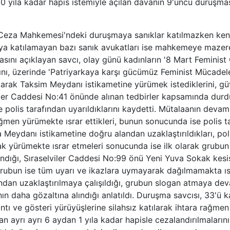
0 yıla kadar hapis istemiyle açılan davanın 9'uncu duruşma
 Ceza Mahkemesi'ndeki duruşmaya sanıklar katılmazken kendi
aya katılamayan bazı sanık avukatları ise mahkemeye mazere
aasını açıklayan savcı, olay günü kadınların '8 Mart Feminis
rını, üzerinde 'Patriyarkaya karşı gücümüz Feminist Mücadele
arak Taksim Meydanı istikametine yürümek istediklerini, güv
iler Caddesi No:41 önünde alınan tedbirler kapsamında durdu
 polis tarafından uyarıldıklarını kaydetti. Mütalaanın devam
ağmen yürümekte ısrar ettikleri, bunun sonucunda ise polis t
 Meydanı istikametine doğru alandan uzaklaştırıldıkları, pol
k yürümekte ısrar etmeleri sonucunda ise ilk olarak grubun 
ndığı, Sıraselviler Caddesi No:99 önü Yeni Yuva Sokak kes
 grubun ise tüm uyarı ve ikazlara uymayarak dağılmamakta ıs
andan uzaklaştırılmaya çalışıldığı, grubun slogan atmaya dev
ın daha gözaltına alındığı anlatıldı. Duruşma savcısı, 33'ü k
ntı ve gösteri yürüyüşlerine silahsız katılarak ihtara rağmen
ayrı ayrı 6 aydan 1 yıla kadar hapisle cezalandırılmalarını 