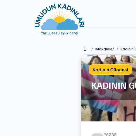
Ana Sayfa
Makaleler
Kadının 
Kadının Güncesi
KADININ G
YAZAR