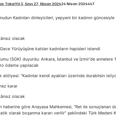
tar Tokat
Yıl 3, Sayı 27, Nisan 2024
24 Nisan 2024
447
dun Kadınları dinleyicileri, yepyeni bir kadının güncesiyle s
ânsız olacak
Gece Yürüyüşüne katılan kadınların hapisleri istendi
umu (SGK) duyurdu: Ankara, İstanbul ve İzmir'de annelere 
ro ödeme yapılacak
atölyesi: “Kadınlar kendi ayakları üzerinde durabilsin istiyo
lmez karar
ânsız olacak
n haberine göre Anayasa Mahkemesi, “Ret ile sonuçlanan dava
matik olarak boşanma kararı verilir” şeklindeki Türk Medeni 