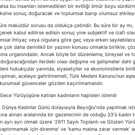
alsa bu insanları istemedikleri bir evliliği ömür boyu sürdü
aksine sonuç doğuracak ve toplumsal barışı olumsuz etkileye
e makuldür sorusu da oldukça çetindir. Bu süre bir ay mı, bir
enek kabul edilirse edilsin sonuç yine subjektif ve izafi ola
msal ihtiyaç veya olgulara göre geç veya erken sayılabilece
ve çok daha derinlikli bir yazının konusu olmakla birlikte, ç
sama organındadır. Ancak böyle bir düzenleme, bireysel ve
 doğuracağından ilerdeki olası değişme ve gelişmeler dahi
eni hukukçular yanında, siyasetçiler ve ekonomistlerle birl
ışılmalı, aceleye getirilmemeli, Türk Medeni Kanunu’nun eşler
 kurumsal güvenceler gözden kaçırılmamalıdır.
Gece Yürüyüşüne katılan kadınların hapisleri istendi
t Dünya Kadınlar Günü dolayısıyla Beyoğlu'nda yapılmak is
na alınan aralarında bir gazetecinin de olduğu 33'ü kadın 
in ayrı ayrı olmak üzere '2911 Sayılı Toplantı ve Gösteri Yür
 yaptırmamak için direnme' ve 'kamu malına zarar vermek' s