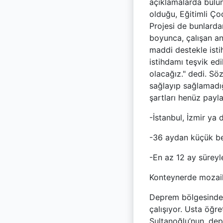
açıklamalarda bulun
olduğu, Eğitimli Ço
Projesi de bunlarda
boyunca, çalışan an
maddi destekle isti
istihdamı teşvik ed
olacağız." dedi. Sö
sağlayıp sağlamadığ
şartları henüz payla
-İstanbul, İzmir ya
-36 aydan küçük b
-En az 12 ay süreyle
Konteynerde mozaik 
Deprem bölgesinde 
çalışıyor. Usta öğre
Sultanoğlu’nun, depr