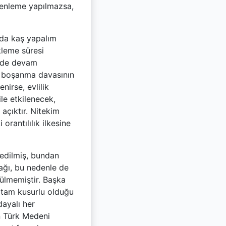
üzenleme yapılmazsa,
 da kaş yapalım
kleme süresi
ü de devam
ı boşanma davasının
irse, evlilik
le etkilenecek,
açıktır. Nitekim
rantılılık ilkesine
 edilmiş, bundan
cağı, bu nedenle de
rülmemiştir. Başka
 tam kusurlu olduğu
dayalı her
n Türk Medeni