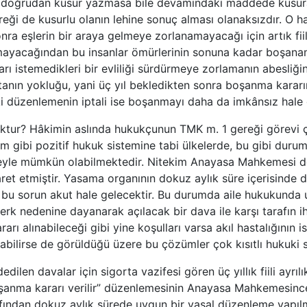
 doğrudan kusur yazmasa bile devamındaki maddede kusura 
eği de kusurlu olanın lehine sonuç alması olanaksızdır. O 
nra eşlerin bir araya gelmeye zorlanamayacağı için artık fiil
ayacağından bu insanlar ömürlerinin sonuna kadar boşana
nları istemedikleri bir evliliği sürdürmeye zorlamanın abesliğin
rtanın yokluğu, yani üç yıl bekledikten sonra boşanma karar
ki düzenlemenin iptali ise boşanmayı daha da imkânsız hale g
yoktur? Hâkimin aslında hukukçunun TMK m. 1 gereği görev
zim gibi pozitif hukuk sistemine tabi ülkelerde, bu gibi dur
eyle mümkün olabilmektedir. Nitekim Anayasa Mahkemesi de
ret etmiştir. Yasama organının dokuz aylık süre içerisinde
bu sorun akut hale gelecektir. Bu durumda aile hukukunda 
 terk nedenine dayanarak açılacak bir dava ile karşı tarafın
rı alınabileceği gibi yine koşulları varsa akıl hastalığının i
abilirse de görüldüğü üzere bu çözümler çok kısıtlı hukuki s
dilen davalar için sigorta vazifesi gören üç yıllık fiili ayrıl
şanma kararı verilir” düzenlemesinin Anayasa Mahkemesince 
ından dokuz aylık sürede uygun bir yasal düzenleme yapılma