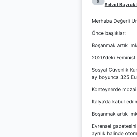
S
Selvet Bayrak
Merhaba Değerli Umu
Önce başlıklar:
Boşanmak artık imk
2020'deki Feminist 
Sosyal Güvenlik Kur
ay boyunca 325 Eu
Konteynerde mozaik 
İtalya’da kabul edi
Boşanmak artık imk
Evrensel gazetesini
ayrılık halinde oto