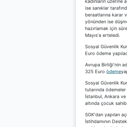
kadınların üzerine 
ise sanıklar tarafın
beraatlarına karar 
yönünden ise düşme 
hazırlamak için sür
Mayıs'a erteledi.
Sosyal Güvenlik Ku
Euro ödeme yapıla
Avrupa Birliği'nin 
325 Euro
ödeme
ya
Sosyal Güvenlik Ku
tutarında ödemeler 
İstanbul, Ankara ve
altında çocuk sahib
SGK'dan yapılan açı
İstihdamının Destek