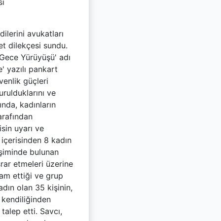
sı
lerini avukatları
t dilekçesi sundu.
t Gece Yürüyüşü' adı
' yazılı pankart
enlik güçleri
rulduklarını ve
ında, kadınların
arafından
isin uyarı ve
içerisinden 8 kadın
işiminde bulunan
rar etmeleri üzerine
am ettiği ve grup
adın olan 35 kişinin,
 kendiliğinden
talep etti. Savcı,