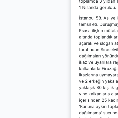
toplamda 3 yıldan 1
1 Nisanda görüldü.
İstanbul 58. Asliye
temsil eti. Duruşm
Esasa ilişkin mütal
altında toplandıkla
açarak ve slogan at
tarafından Sıraselv
dağılmaları yönünde
ikaz ve uyarılara r
kalkanlarla Firuzağa
ikazlarına uymayara
ve 2 erkeğin yakala
yaklaşık 80 kişilik
yine kalkanlarla al
içerisinden 25 kadın
'Kanuna aykırı topla
dağılmama' suçundan 