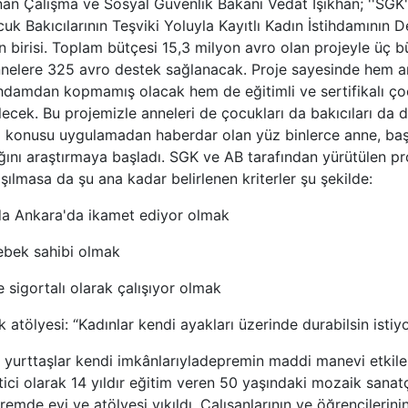
an Çalışma ve Sosyal Güvenlik Bakanı Vedat Işıkhan; ''SGK'
cuk Bakıcılarının Teşviki Yoluyla Kayıtlı Kadın İstihdamının 
n birisi. Toplam bütçesi 15,3 milyon avro olan projeyle üç b
nelere 325 avro destek sağlanacak. Proje sayesinde hem ann
hdamdan kopmamış olacak hem de eğitimli ve sertifikalı çoc
ilecek. Bu projemizle anneleri de çocukları da bakıcıları da 
z konusu uygulamadan haberdar olan yüz binlerce anne, başv
ını araştırmaya başladı. SGK ve AB tarafından yürütülen pr
şılmasa da şu ana kadar belirlenen kriterler şu şekilde:
 da Ankara'da ikamet ediyor olmak
ebek sahibi olmak
 sigortalı olarak çalışıyor olmak
atölyesi: “Kadınlar kendi ayakları üzerinde durabilsin istiy
yurttaşlar kendi imkânlarıyladepremin maddi manevi etkiler
tici olarak 14 yıldır eğitim veren 50 yaşındaki mozaik sanatç
emde evi ve atölyesi yıkıldı. Çalışanlarının ve öğrencilerini