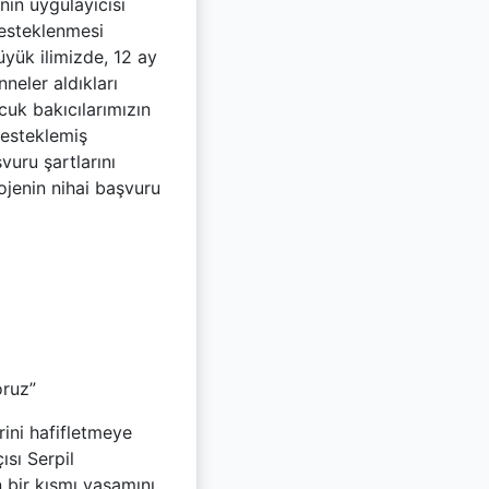
nin uygulayıcısı
Desteklenmesi
üyük ilimizde, 12 ay
eler aldıkları
uk bakıcılarımızın
desteklemiş
uru şartlarını
ojenin nihai başvuru
oruz”
ini hafifletmeye
ısı Serpil
n bir kısmı yaşamını