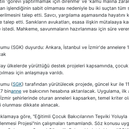
atılı 'görevi yaptırmamak için direnme' ve 'kamu malına zarar
dan işlendiğinin sabit olmaması nedeniyle bu iki suçtan tüm s
verilmesini talep etti. Savcı, yargılama aşamasında hayatını
talep etti. Sanıkların avukatları, esasa ilişkin mütalaaya ka
e istedi. Mahkeme, savunmaların hazırlanması için süre ver
rumu (SGK) duyurdu: Ankara, İstanbul ve İzmir'de annelere
cak
aday ülkelerde yürüttüğü destek projeleri kapsamında, çocuk
pılması için anlaşmaya varıldı.
rumu (
SGK
) tarafından yürütülecek projede, güncel kur ile 1
7 bin
anne
ve bakıcının hesabına aktarılacak. Uygulama, ilk
 İzmir şehirlerinde oturan anneleri kapsarken, temel kriter o
i olunması dikkate alınacak.
klamaya göre, "Eğitimli Çocuk Bakıcılarının Teşviki Yoluyla 
lenmesi Projesi"nin çalışmaları tamamlandı. Söz konusu uyg