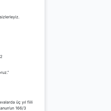
izlerleyiz.
12
ruz.”
larda üç yıl fiili
Kanun’un 166/3