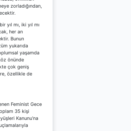
rmeye zorladığından,
cektir.
 yıl mı, iki yıl mı
cak, her an
ktir. Bunun
özüm yukarıda
 toplumsal yaşamda
 göz önünde
ikte çok geniş
e, özellikle de
tenen Feminist Gece
toplam 35 kişi
üyüşleri Kanunu’na
uçlamalarıyla