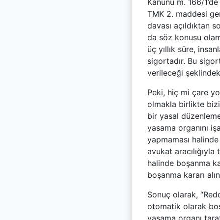
Kanunu m. 166/1’de
TMK 2. maddesi ger
davası açıldıktan so
da söz konusu olam
üç yıllık süre, insa
sigortadır. Bu sigo
verileceği şeklinde
Peki, hiç mi çare 
olmakla birlikte bi
bir yasal düzenlem
yasama organını işa
yapmaması halinde 
avukat aracılığıyla
halinde boşanma kara
boşanma kararı alın
Sonuç olarak, “Redde
otomatik olarak bo
yasama organı taraf