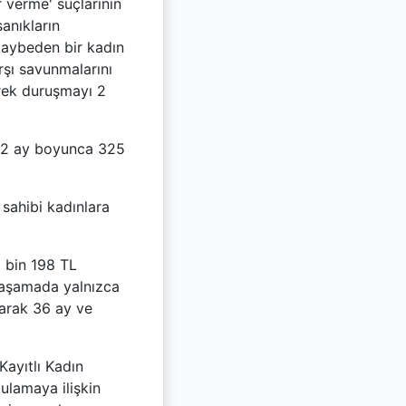
 verme' suçlarının
anıkların
 kaybeden bir kadın
rşı savunmalarını
erek duruşmayı 2
 12 ay boyunca 325
 sahibi kadınlara
1 bin 198 TL
 aşamada yalnızca
larak 36 ay ve
Kayıtlı Kadın
ulamaya ilişkin