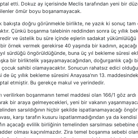
tal etti. Dokuz ay içerisinde Meclis tarafından yeni bir d
dilenler ömür boyu boşanamayacak.
 bakışta doğru görünmekle birlikte, ne yazık ki sonuç tam
tır. Çünkü boşanma talebinin reddinden sonra üç yıllık be
redir ve üstelik bu süre içinde eşlerin sadakat yükümlülüğ
 bir örnek vermek gerekirse 40 yaşında bir kadının, açacağ
yıl sürdüğü öngörüldüğünde, buna üç yıl bekleme süresi eklen
aşka bir birliktelik yaşayamayacağından, doğurganlık çağı bi
 çocuk sahibi olamayacaktır. Sonucun rahatsız edici olduğu 
e üç yıllık bekleme süresini Anayasa’nın 13. maddesindeki o
iptal etmiştir. Bu gerekçe makul ve yerindedir.
arı verilirken boşanmanın temel maddesi olan 166/1 göz ardı
 olarak bir araya gelmeyecekleri, yeni bir vakanın yaşanmaya
emelinden sarsıldığının hiçbir şekilde ispatlanamayacağı öngö
ası, karşı tarafın kusuru ispatlanmadığından ya da kendisi
fın açacağı evlilik birliğinin temelinden sarsılması sebebine 
kadder olması kaçınılmazdır. Zira temel boşanma sebebi ola