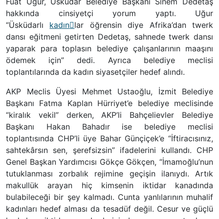
Fuat Uğur, Üsküdar Belediye Başkanı Sinem Dedetaş
hakkında cinsiyetçi yorum yaptı. Uğur
“Üsküdarlı
kadın
lar öğrensin diye Afrika’dan twerk
dansı eğitmeni getirten Dedetaş, sahnede twerk dansı
yaparak para toplasın belediye çalışanlarının maaşını
ödemek için” dedi. Ayrıca belediye meclisi
toplantılarında da kadın siyasetçiler hedef alındı.
AKP Meclis Üyesi Mehmet Ustaoğlu, İzmit Belediye
Başkanı Fatma Kaplan Hürriyet’e belediye meclisinde
“kiralık vekil” derken, AKP’li Bahçelievler Belediye
Başkanı Hakan Bahadır ise belediye meclisi
toplantısında CHP’li üye Bahar Günçiçek’e “İftiracısınız,
sahtekârsın sen, şerefsizsin” ifadelerini kullandı. CHP
Genel Başkan Yardımcısı Gökçe Gökçen, “İmamoğlu’nun
tutuklanması zorbalık rejimine geçişin ilanıydı. Artık
makullük arayan hiç kimsenin iktidar kanadında
bulabileceği bir şey kalmadı. Cunta yanlılarının muhalif
kadınları hedef alması da tesadüf değil. Cesur ve güçlü