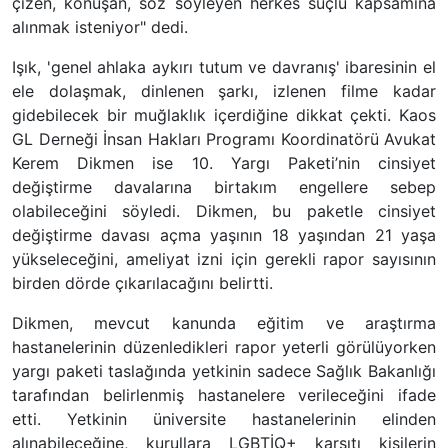
çizen, konuşan, söz söyleyen herkes suçlu kapsamına
alınmak isteniyor" dedi.
Işık, 'genel ahlaka aykırı tutum ve davranış' ibaresinin el
ele dolaşmak, dinlenen şarkı, izlenen filme kadar
gidebilecek bir muğlaklık içerdiğine dikkat çekti. Kaos
GL Derneği İnsan Hakları Programı Koordinatörü Avukat
Kerem Dikmen ise 10. Yargı Paketi’nin cinsiyet
değiştirme davalarına birtakım engellere sebep
olabileceğini söyledi. Dikmen, bu paketle cinsiyet
değiştirme davası açma yaşının 18 yaşından 21 yaşa
yükseleceğini, ameliyat izni için gerekli rapor sayısının
birden dörde çıkarılacağını belirtti.
Dikmen, mevcut kanunda eğitim ve araştırma
hastanelerinin düzenledikleri rapor yeterli görülüyorken
yargı paketi taslağında yetkinin sadece Sağlık Bakanlığı
tarafından belirlenmiş hastanelere verileceğini ifade
etti. Yetkinin üniversite hastanelerinin elinden
alınabileceğine, kurullara LGBTİQ+ karşıtı kişilerin