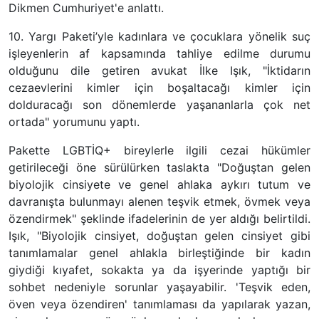
Dikmen Cumhuriyet'e anlattı.
10. Yargı Paketi’yle kadınlara ve çocuklara yönelik suç
işleyenlerin af kapsamında tahliye edilme durumu
olduğunu dile getiren avukat İlke Işık, "İktidarın
cezaevlerini kimler için boşaltacağı kimler için
dolduracağı son dönemlerde yaşananlarla çok net
ortada" yorumunu yaptı.
Pakette LGBTİQ+ bireylerle ilgili cezai hükümler
getirileceği öne sürülürken taslakta "Doğuştan gelen
biyolojik cinsiyete ve genel ahlaka aykırı tutum ve
davranışta bulunmayı alenen teşvik etmek, övmek veya
özendirmek" şeklinde ifadelerinin de yer aldığı belirtildi.
Işık, "Biyolojik cinsiyet, doğuştan gelen cinsiyet gibi
tanımlamalar genel ahlakla birleştiğinde bir kadın
giydiği kıyafet, sokakta ya da işyerinde yaptığı bir
sohbet nedeniyle sorunlar yaşayabilir. 'Teşvik eden,
öven veya özendiren' tanımlaması da yapılarak yazan,