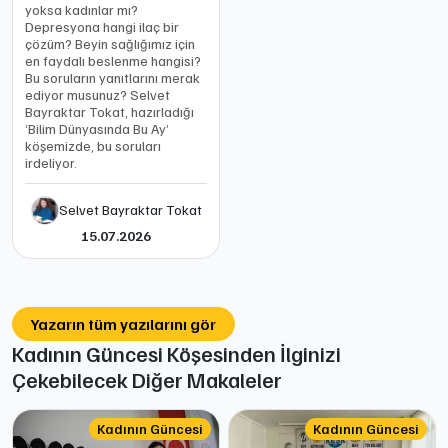
yoksa kadınlar mı?
Depresyona hangi ilaç bir
çözüm? Beyin sağlığımız için
en faydalı beslenme hangisi?
Bu soruların yanıtlarını merak
ediyor musunuz? Selvet
Bayraktar Tokat, hazırladığı
‘Bilim Dünyasında Bu Ay’
köşemizde, bu soruları
irdeliyor.
Selvet Bayraktar Tokat
15.07.2026
Yazarın tüm yazılarını gör
Kadının Güncesi Köşesinden İlginizi
Çekebilecek Diğer Makaleler
Kadının Güncesi
Kadının Güncesi