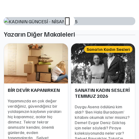
Yazarın Diğer Makaleleri
Sanatın Kadın Sesleri
BİR DEVİR KAPANIRKEN
SANATIN KADIN SESLERİ
TEMMUZ 2026
Yaşamınızda en çok değer
verdiğiniz, güvendiğiniz bir
Duygu Asena ödülünü kim
yoldaşınızın kaybının yaraları
aldı? ‘Ben Hala Buradayım’
hiç kapanmaz, acılar hiç
kitabını okumak ister misiniz?
dinmez. Tekrar tekrar
Demet Evgar Deniz Göktaş
anımsatır kendini, önemli
için neler söyledi? Piraye
günlerde, evden
koleksiyonunda neler var?
taşınmalarda… Selvet
Selvet Bayraktar Tokat’ın