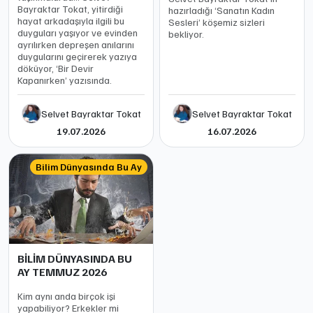
Bayraktar Tokat, yitirdiği
hazırladığı ‘Sanatın Kadın
hayat arkadaşıyla ilgili bu
Sesleri’ köşemiz sizleri
duyguları yaşıyor ve evinden
bekliyor.
ayrılırken depreşen anılarını
duygularını geçirerek yazıya
döküyor, ‘Bir Devir
Kapanırken’ yazısında.
Selvet Bayraktar Tokat
Selvet Bayraktar Tokat
19.07.2026
16.07.2026
Bilim Dünyasında Bu Ay
BİLİM DÜNYASINDA BU
AY TEMMUZ 2026
Kim aynı anda birçok işi
yapabiliyor? Erkekler mi