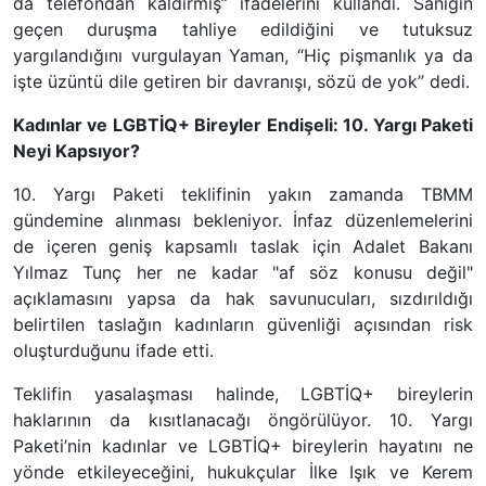
da telefondan kaldırmış” ifadelerini kullandı. Sanığın
geçen duruşma tahliye edildiğini ve tutuksuz
yargılandığını vurgulayan Yaman, “Hiç pişmanlık ya da
işte üzüntü dile getiren bir davranışı, sözü de yok” dedi.
Kadınlar ve LGBTİQ+ Bireyler Endişeli: 10. Yargı Paketi
Neyi Kapsıyor?
10. Yargı Paketi teklifinin yakın zamanda TBMM
gündemine alınması bekleniyor. İnfaz düzenlemelerini
de içeren geniş kapsamlı taslak için Adalet Bakanı
Yılmaz Tunç her ne kadar "af söz konusu değil"
açıklamasını yapsa da hak savunucuları, sızdırıldığı
belirtilen taslağın kadınların güvenliği açısından risk
oluşturduğunu ifade etti.
Teklifin yasalaşması halinde, LGBTİQ+ bireylerin
haklarının da kısıtlanacağı öngörülüyor. 10. Yargı
Paketi’nin kadınlar ve LGBTİQ+ bireylerin hayatını ne
yönde etkileyeceğini, hukukçular İlke Işık ve Kerem