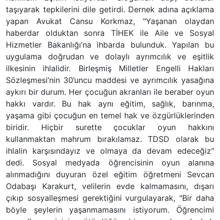
taşıyarak tepkilerini dile getirdi. Dernek adına açıklama
yapan Avukat Cansu Korkmaz, "Yaşanan olaydan
haberdar olduktan sonra TİHEK ile Aile ve Sosyal
Hizmetler Bakanlığı’na ihbarda bulunduk. Yapılan bu
uygulama doğrudan ve dolaylı ayrımcılık ve eşitlik
ilkesinin ihlalidir. Birleşmiş Milletler Engelli Hakları
Sözleşmesi’nin 30’uncu maddesi ve ayrımcılık yasağına
aykırı bir durum. Her çocuğun akranları ile beraber oyun
hakkı vardır. Bu hak aynı eğitim, sağlık, barınma,
yaşama gibi çocuğun en temel hak ve özgürlüklerinden
biridir. Hiçbir surette çocuklar oyun hakkını
kullanmaktan mahrum bırakılamaz. TDSD olarak bu
ihlalin karşısındayız ve olmaya da devam edeceğiz"
dedi. Sosyal medyada öğrencisinin oyun alanına
alınmadığını duyuran özel eğitim öğretmeni Sevcan
Odabaşı Karakurt, velilerin evde kalmamasını, dışarı
çıkıp sosyalleşmesi gerektiğini vurgulayarak, "Bir daha
böyle şeylerin yaşanmamasını istiyorum. Öğrencimi