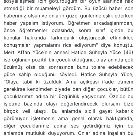
sosyalleşmesi için götürdüğüm bir oyun alanında hak
etmediği bir muameleyi gördüm. Bu üzücü haber son
haberimiz olsun ve onların güzel günlerine eşlik ederken
haber yapalım istiyorum. Öğretmen arkadaşlarımdan,
önce öğretmenler odasında, sonra sınıf içinde bu
konular hakkında farkındalık oluşturacak etkinlikler,
konuşmalar yapmalarını rica ediyorum" diye konuştu.
Mert Affan Yüce’nin annesi Hatice Süheyla Yüce (46)
ise oğlunun pozitif bir çocuk olduğunu, olay anında çok
üzülmüş olsa da sonrasında bunu tolere edebilecek
güce sahip olduğunu söyledi. Hatice Süheyla Yüce,
"Olaya tabii ki üzüldük. Ama açıkçası ifade etmem
gerekirse kendimden ziyade ben diğer çocuklar, bütün
çocuklarımız adına bir üzgünlük yaşıyorum. Özelde bu
işletme bazında olayı değerlendirecek olursam bize
birçok veli ulaştı. Bu anlamda sicili gayet kabarık
görünüyor işletmenin ama genel olarak baktığımda,
diğer çocuklarımız adına ses getirdiğimiz için bu
anlamda mutluluk duyuyorum. Onlar adına inşallah bu