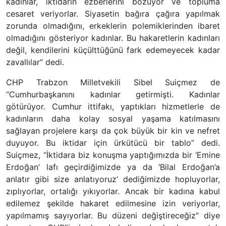
kadınlar, iktidarın ezberlerini bozuyor ve topluma
cesaret veriyorlar. Siyasetin bağıra çağıra yapılmak
zorunda olmadığını, erkeklerin polemiklerinden ibaret
olmadığını gösteriyor kadınlar. Bu hakaretlerin kadınları
değil, kendilerini küçülttüğünü fark edemeyecek kadar
zavallılar” dedi.
CHP Trabzon Milletvekili Sibel Suiçmez de
“Cumhurbaşkanını kadınlar getirmişti. Kadınlar
götürüyor. Cumhur ittifakı, yaptıkları hizmetlerle de
kadınların daha kolay sosyal yaşama katılmasını
sağlayan projelere karşı da çok büyük bir kin ve nefret
duyuyor. Bu iktidar için ürkütücü bir tablo” dedi.
Suiçmez, “İktidara biz konuşma yaptığımızda bir ‘Emine
Erdoğan’ lafı geçirdiğimizde ya da ‘Bilal Erdoğan’a
anlatır gibi size anlatıyoruz’ dediğimizde hopluyorlar,
zıplıyorlar, ortalığı yıkıyorlar. Ancak bir kadına kabul
edilemez şekilde hakaret edilmesine izin veriyorlar,
yapılmamış sayıyorlar. Bu düzeni değiştireceğiz” diye