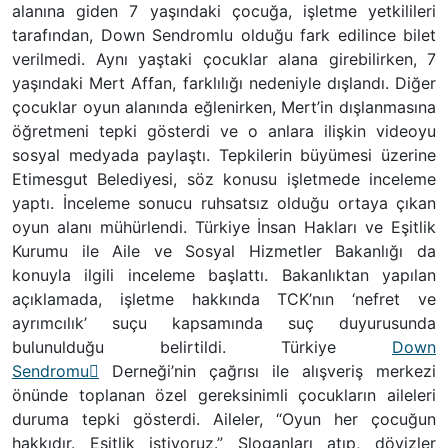
alanına giden 7 yaşındaki çocuğa, işletme yetkilileri
tarafından, Down Sendromlu olduğu fark edilince bilet
verilmedi. Aynı yaştaki çocuklar alana girebilirken, 7
yaşındaki Mert Affan, farklılığı nedeniyle dışlandı. Diğer
çocuklar oyun alanında eğlenirken, Mert’in dışlanmasına
öğretmeni tepki gösterdi ve o anlara ilişkin videoyu
sosyal medyada paylaştı. Tepkilerin büyümesi üzerine
Etimesgut Belediyesi, söz konusu işletmede inceleme
yaptı. İnceleme sonucu ruhsatsız olduğu ortaya çıkan
oyun alanı mühürlendi. Türkiye İnsan Hakları ve Eşitlik
Kurumu ile Aile ve Sosyal Hizmetler Bakanlığı da
konuyla ilgili inceleme başlattı. Bakanlıktan yapılan
açıklamada, işletme hakkında TCK’nın ‘nefret ve
ayrımcılık’ suçu kapsamında suç duyurusunda
bulunulduğu belirtildi. Türkiye
Down
Sendromu
Derneği’nin çağrısı ile alışveriş merkezi
önünde toplanan özel gereksinimli çocukların aileleri
duruma tepki gösterdi. Aileler, “Oyun her çocuğun
hakkıdır. Eşitlik istiyoruz.” Sloganları atıp, dövizler