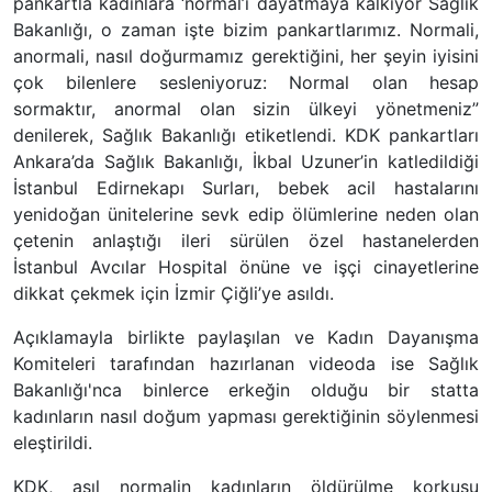
pankartla kadınlara ‘normal’i dayatmaya kalkıyor Sağlık
Bakanlığı, o zaman işte bizim pankartlarımız. Normali,
anormali, nasıl doğurmamız gerektiğini, her şeyin iyisini
çok bilenlere sesleniyoruz: Normal olan hesap
sormaktır, anormal olan sizin ülkeyi yönetmeniz”
denilerek, Sağlık Bakanlığı etiketlendi. KDK pankartları
Ankara’da Sağlık Bakanlığı, İkbal Uzuner’in katledildiği
İstanbul Edirnekapı Surları, bebek acil hastalarını
yenidoğan ünitelerine sevk edip ölümlerine neden olan
çetenin anlaştığı ileri sürülen özel hastanelerden
İstanbul Avcılar Hospital önüne ve işçi cinayetlerine
dikkat çekmek için İzmir Çiğli’ye asıldı.
Açıklamayla birlikte paylaşılan ve Kadın Dayanışma
Komiteleri tarafından hazırlanan videoda ise Sağlık
Bakanlığı'nca binlerce erkeğin olduğu bir statta
kadınların nasıl doğum yapması gerektiğinin söylenmesi
eleştirildi.
KDK, asıl normalin kadınların öldürülme korkusu