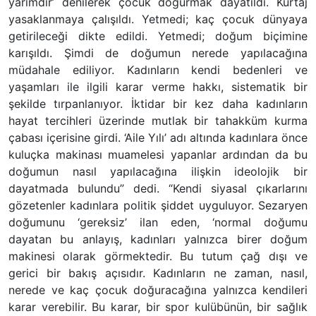
yarımdır’ denilerek çocuk doğurmak dayatıldı. Kürtaj
yasaklanmaya çalışıldı. Yetmedi; kaç çocuk dünyaya
getirileceği dikte edildi. Yetmedi; doğum biçimine
karışıldı. Şimdi de doğumun nerede yapılacağına
müdahale ediliyor. Kadınların kendi bedenleri ve
yaşamları ile ilgili karar verme hakkı, sistematik bir
şekilde tırpanlanıyor. İktidar bir kez daha kadınların
hayat tercihleri üzerinde mutlak bir tahakküm kurma
çabası içerisine girdi. ‘Aile Yılı’ adı altında kadınlara önce
kuluçka makinası muamelesi yapanlar ardından da bu
doğumun nasıl yapılacağına ilişkin ideolojik bir
dayatmada bulundu” dedi. “Kendi siyasal çıkarlarını
gözetenler kadınlara politik şiddet uyguluyor. Sezaryen
doğumunu ‘gereksiz’ ilan eden, ‘normal doğumu
dayatan bu anlayış, kadınları yalnızca birer doğum
makinesi olarak görmektedir. Bu tutum çağ dışı ve
gerici bir bakış açısıdır. Kadınların ne zaman, nasıl,
nerede ve kaç çocuk doğuracağına yalnızca kendileri
karar verebilir. Bu karar, bir spor kulübünün, bir sağlık