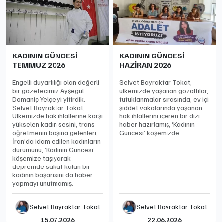
KADININ GÜNCESİ
KADININ GÜNCESİ
TEMMUZ 2026
HAZİRAN 2026
Engelli duyarlılığı olan değerli
Selvet Bayraktar Tokat,
bir gazetecimiz Ayşegül
ülkemizde yaşanan gözaltılar,
Domaniç Yelçe’yi yitirdik.
tutuklanmalar sırasında, ev içi
Selvet Bayraktar Tokat,
şiddet vakalarında yaşanan
Ülkemizde hak ihlallerine karşı
hak ihlallerini içeren bir dizi
yükselen kadın sesini, trans
haber hazırlamış, ‘Kadının
öğretmenin başına gelenleri,
Güncesi’ köşemizde.
İran’da idam edilen kadınların
durumunu, ‘Kadının Güncesi’
köşemize taşıyarak
depremde sakat kalan bir
kadının başarısını da haber
yapmayı unutmamış.
Selvet Bayraktar Tokat
Selvet Bayraktar Tokat
15.07.2026
22.06.2026