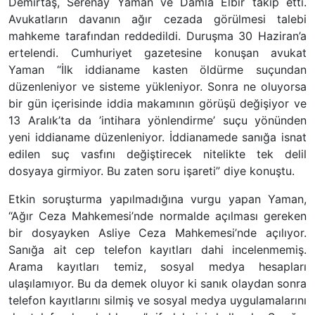
Demirtaş, Serenay Yaman ve Damla Elbir takip etti.
Avukatların davanın ağır cezada görülmesi talebi
mahkeme tarafından reddedildi. Duruşma 30 Haziran’a
ertelendi. Cumhuriyet gazetesine konuşan avukat
Yaman “İlk iddianame kasten öldürme suçundan
düzenleniyor ve sisteme yükleniyor. Sonra ne oluyorsa
bir gün içerisinde iddia makamının görüşü değişiyor ve
13 Aralık’ta da ’intihara yönlendirme’ suçu yönünden
yeni iddianame düzenleniyor. İddianamede sanığa isnat
edilen suç vasfını değiştirecek nitelikte tek delil
dosyaya girmiyor. Bu zaten soru işareti” diye konuştu.
Etkin soruşturma yapılmadığına vurgu yapan Yaman,
“Ağır Ceza Mahkemesi’nde normalde açılması gereken
bir dosyayken Asliye Ceza Mahkemesi’nde açılıyor.
Sanığa ait cep telefon kayıtları dahi incelenmemiş.
Arama kayıtları temiz, sosyal medya hesapları
ulaşılamıyor. Bu da demek oluyor ki sanık olaydan sonra
telefon kayıtlarını silmiş ve sosyal medya uygulamalarını