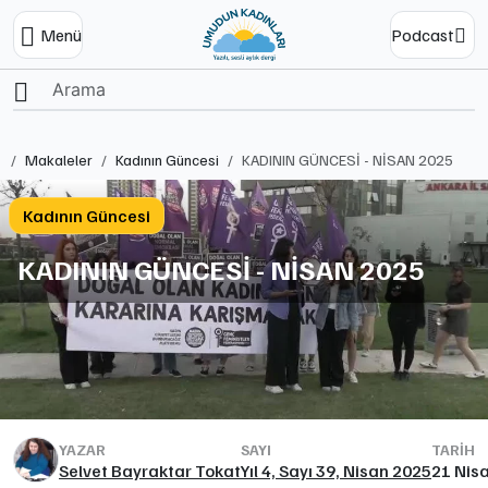
Menü
Podcast
Ana Sayfa
Makaleler
Kadının Güncesi
KADININ GÜNCESİ - NİSAN 2025
Kadının Güncesi
KADININ GÜNCESİ - NİSAN 2025
YAZAR
SAYI
TARIH
Selvet Bayraktar Tokat
Yıl 4, Sayı 39, Nisan 2025
21 Nis