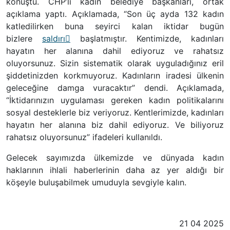
konuştu. CHP’li kadın belediye başkanları, ortak
açıklama yaptı. Açıklamada, “Son üç ayda 132 kadın
katledilirken buna seyirci kalan iktidar bugün
bizlere
saldırı
başlatmıştır. Kentimizde, kadınları
hayatın her alanına dahil ediyoruz ve rahatsız
oluyorsunuz. Sizin sistematik olarak uyguladığınız eril
şiddetinizden korkmuyoruz. Kadınların iradesi ülkenin
geleceğine damga vuracaktır” dendi. Açıklamada,
“İktidarınızın uygulaması gereken kadın politikalarını
sosyal desteklerle biz veriyoruz. Kentlerimizde, kadınları
hayatın her alanına biz dahil ediyoruz. Ve biliyoruz
rahatsız oluyorsunuz” ifadeleri kullanıldı.
Gelecek sayımızda ülkemizde ve dünyada kadın
haklarının ihlali haberlerinin daha az yer aldığı bir
köşeyle buluşabilmek umuduyla sevgiyle kalın.
21 04 2025