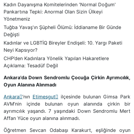
Kadın Dayanışma Komitelerinden 'Normal Doğum'
Pankartına Tepki: Anormal Olan Sizin Ülkeyi
Yönetmeniz
Tuğba Yavaş'ın Şüpheli Ölümü: İddianame Bir Günde
Değişti
Kadınlar ve LGBTİQ Bireyler Endişeli: 10. Yargı Paketi
Neyi Kapsıyor?
CHP’den Kadınlara Yönelik Yapılan Hakaretlere
Açıklama: Tesadüf Değil
Ankara'da Down Sendromlu Çocuğa Çirkin Ayrımcılık,
Oyun Alanına Alınmadı
Ankara
’nın
Etimesgut
ilçesinde bulunan Gimsa Park
AVM’nin içinde bulunan oyun alanında çirkin bir
ayrımcılık yaşandı. 7 yaşındaki Down Sendromlu Mert
Affan Yüce oyun alanına alınmadı.
Öğretmen Sevcan Odabaşı Karakurt, eşliğinde oyun