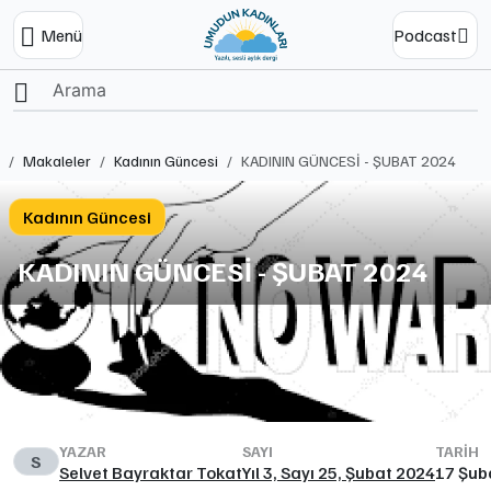
Menü
Podcast
Ana Sayfa
Makaleler
Kadının Güncesi
KADININ GÜNCESİ - ŞUBAT 2024
Kadının Güncesi
KADININ GÜNCESİ - ŞUBAT 2024
YAZAR
SAYI
TARIH
S
Selvet Bayraktar Tokat
Yıl 3, Sayı 25, Şubat 2024
17 Şub