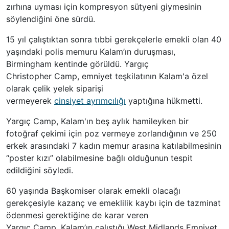
zırhına uyması için kompresyon sütyeni giymesinin
söylendiğini öne sürdü.
15 yıl çalıştıktan sonra tıbbi gerekçelerle emekli olan 40
yaşındaki polis memuru Kalam’ın duruşması,
Birmingham kentinde görüldü. Yargıç
Christopher Camp, emniyet teşkilatının Kalam'a özel
olarak çelik yelek siparişi
vermeyerek
cinsiyet ayrımcılığı
yaptığına hükmetti.
Yargıç Camp, Kalam'ın beş aylık hamileyken bir
fotoğraf çekimi için poz vermeye zorlandığının ve 250
erkek arasındaki 7 kadın memur arasına katılabilmesinin
“poster kızı” olabilmesine bağlı olduğunun tespit
edildiğini söyledi.
60 yaşında Başkomiser olarak emekli olacağı
gerekçesiyle kazanç ve emeklilik kaybı için de tazminat
ödenmesi gerektiğine de karar veren
Yargıç Camp, Kalam’ın çalıştığı West Midlands Emniyet