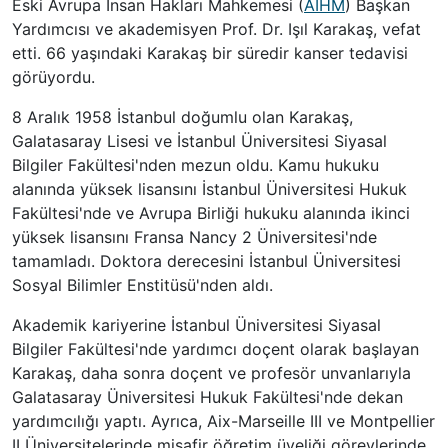
Eski Avrupa İnsan Hakları Mahkemesi (
AİHM
) Başkan
Yardımcısı ve akademisyen Prof. Dr. Işıl Karakaş, vefat
etti. 66 yaşındaki Karakaş bir süredir kanser tedavisi
görüyordu.
8 Aralık 1958 İstanbul doğumlu olan Karakaş,
Galatasaray Lisesi ve İstanbul Üniversitesi Siyasal
Bilgiler Fakültesi'nden mezun oldu. Kamu hukuku
alanında yüksek lisansını İstanbul Üniversitesi Hukuk
Fakültesi'nde ve Avrupa Birliği hukuku alanında ikinci
yüksek lisansını Fransa Nancy 2 Üniversitesi'nde
tamamladı. Doktora derecesini İstanbul Üniversitesi
Sosyal Bilimler Enstitüsü'nden aldı.
Akademik kariyerine İstanbul Üniversitesi Siyasal
Bilgiler Fakültesi'nde yardımcı doçent olarak başlayan
Karakaş, daha sonra doçent ve profesör unvanlarıyla
Galatasaray Üniversitesi Hukuk Fakültesi'nde dekan
yardımcılığı yaptı. Ayrıca, Aix-Marseille III ve Montpellier
II Üniversitelerinde misafir öğretim üyeliği görevlerinde