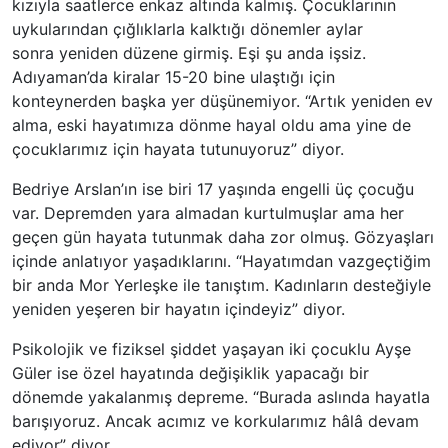
kızıyla saatlerce enkaz altında kalmış. Çocuklarının
uykularından çığlıklarla kalktığı dönemler aylar
sonra yeniden düzene girmiş. Eşi şu anda işsiz.
Adıyaman’da kiralar 15-20 bine ulaştığı için
konteynerden başka yer düşünemiyor. “Artık yeniden ev
alma, eski hayatımıza dönme hayal oldu ama yine de
çocuklarımız için hayata tutunuyoruz” diyor.
Bedriye Arslan’ın ise biri 17 yaşında engelli üç çocuğu
var. Depremden yara almadan kurtulmuşlar ama her
geçen gün hayata tutunmak daha zor olmuş. Gözyaşları
içinde anlatıyor yaşadıklarını. “Hayatımdan vazgeçtiğim
bir anda Mor Yerleşke ile tanıştım. Kadınların desteğiyle
yeniden yeşeren bir hayatın içindeyiz” diyor.
Psikolojik ve fiziksel şiddet yaşayan iki çocuklu Ayşe
Güler ise özel hayatında değişiklik yapacağı bir
dönemde yakalanmış depreme. “Burada aslında hayatla
barışıyoruz. Ancak acımız ve korkularımız hâlâ devam
ediyor” diyor.