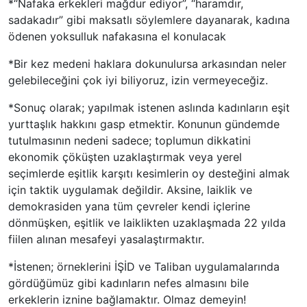
*“Nafaka erkekleri mağdur ediyor”, “haramdır,
sadakadır” gibi maksatlı söylemlere dayanarak, kadına
ödenen yoksulluk nafakasına el konulacak
*Bir kez medeni haklara dokunulursa arkasından neler
gelebileceğini çok iyi biliyoruz, izin vermeyeceğiz.
*Sonuç olarak; yapılmak istenen aslında kadınların eşit
yurttaşlık hakkını gasp etmektir. Konunun gündemde
tutulmasının nedeni sadece; toplumun dikkatini
ekonomik çöküşten uzaklaştırmak veya yerel
seçimlerde eşitlik karşıtı kesimlerin oy desteğini almak
için taktik uygulamak değildir. Aksine, laiklik ve
demokrasiden yana tüm çevreler kendi içlerine
dönmüşken, eşitlik ve laiklikten uzaklaşmada 22 yılda
fiilen alınan mesafeyi yasalaştırmaktır.
*İstenen; örneklerini İŞİD ve Taliban uygulamalarında
gördüğümüz gibi kadınların nefes almasını bile
erkeklerin iznine bağlamaktır. Olmaz demeyin!