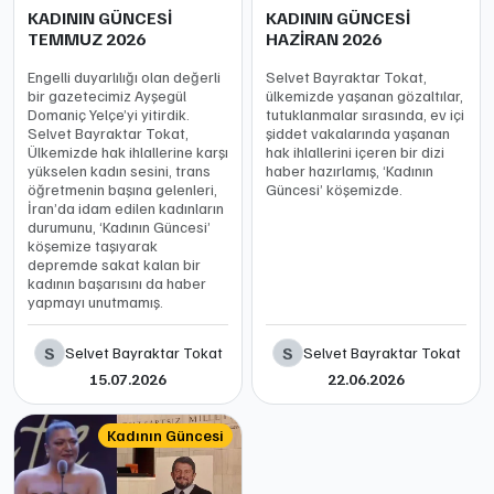
KADININ GÜNCESİ
KADININ GÜNCESİ
TEMMUZ 2026
HAZİRAN 2026
Engelli duyarlılığı olan değerli
Selvet Bayraktar Tokat,
bir gazetecimiz Ayşegül
ülkemizde yaşanan gözaltılar,
Domaniç Yelçe’yi yitirdik.
tutuklanmalar sırasında, ev içi
Selvet Bayraktar Tokat,
şiddet vakalarında yaşanan
Ülkemizde hak ihlallerine karşı
hak ihlallerini içeren bir dizi
yükselen kadın sesini, trans
haber hazırlamış, ‘Kadının
öğretmenin başına gelenleri,
Güncesi’ köşemizde.
İran’da idam edilen kadınların
durumunu, ‘Kadının Güncesi’
köşemize taşıyarak
depremde sakat kalan bir
kadının başarısını da haber
yapmayı unutmamış.
S
S
Selvet Bayraktar Tokat
Selvet Bayraktar Tokat
15.07.2026
22.06.2026
Kadının Güncesi