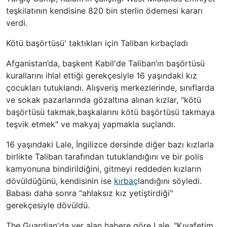
teşkilatının kendisine 820 bin sterlin ödemesi kararı
verdi.
Kötü başörtüsü' taktıkları için Taliban kırbaçladı
Afganistan’da, başkent Kabil'de Taliban’ın başörtüsü
kurallarını ihlal ettiği gerekçesiyle 16 yaşındaki kız
çocukları tutuklandı. Alışveriş merkezlerinde, sınıflarda
ve sokak pazarlarında gözaltına alınan kızlar, "kötü
başörtüsü takmak,başkalarını kötü başörtüsü takmaya
teşvik etmek" ve makyaj yapmakla suçlandı.
16 yaşındaki Lale, İngilizce dersinde diğer bazı kızlarla
birlikte Taliban tarafından tutuklandığını ve bir polis
kamyonuna bindirildiğini, gitmeyi reddeden kızların
dövüldüğünü, kendisinin ise
kırbaç
landığını söyledi.
Babası daha sonra "ahlaksız kız yetiştirdiği"
gerekçesiyle dövüldü.
The Guardian'da yer alan habere göre Lale, "Kıyafetim