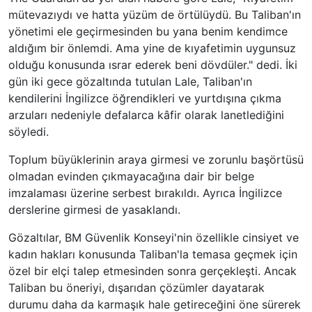
mütevazıydı ve hatta yüzüm de örtülüydü. Bu Taliban'ın
yönetimi ele geçirmesinden bu yana benim kendimce
aldığım bir önlemdi. Ama yine de kıyafetimin uygunsuz
olduğu konusunda ısrar ederek beni dövdüler." dedi. İki
gün iki gece gözaltında tutulan Lale, Taliban'ın
kendilerini İngilizce öğrendikleri ve yurtdışına çıkma
arzuları nedeniyle defalarca kâfir olarak lanetlediğini
söyledi.
Toplum büyüklerinin araya girmesi ve zorunlu başörtüsü
olmadan evinden çıkmayacağına dair bir belge
imzalaması üzerine serbest bırakıldı. Ayrıca İngilizce
derslerine girmesi de yasaklandı.
Gözaltılar, BM Güvenlik Konseyi'nin özellikle cinsiyet ve
kadın hakları konusunda Taliban'la temasa geçmek için
özel bir elçi talep etmesinden sonra gerçekleşti. Ancak
Taliban bu öneriyi, dışarıdan çözümler dayatarak
durumu daha da karmaşık hale getireceğini öne sürerek