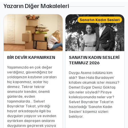
Yazarın Diğer Makaleleri
Sanatın Kadın Sesleri
BİR DEVİR KAPANIRKEN
SANATIN KADIN SESLERİ
TEMMUZ 2026
Yaşamınızda en çok değer
verdiğiniz, güvendiğiniz bir
Duygu Asena ödülünü kim
yoldaşınızın kaybının yaraları
aldı? ‘Ben Hala Buradayım’
hiç kapanmaz, acılar hiç
kitabını okumak ister misiniz?
dinmez. Tekrar tekrar
Demet Evgar Deniz Göktaş
anımsatır kendini, önemli
için neler söyledi? Piraye
günlerde, evden
koleksiyonunda neler var?
taşınmalarda… Selvet
Selvet Bayraktar Tokat’ın
Bayraktar Tokat, yitirdiği
hazırladığı ‘Sanatın Kadın
hayat arkadaşıyla ilgili bu
Sesleri’ köşemiz sizleri
duyguları yaşıyor ve evinden
bekliyor.
ayrılırken depreşen anılarını
duygularını geçirerek yazıya