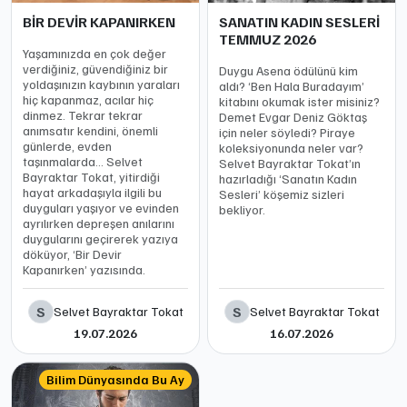
BİR DEVİR KAPANIRKEN
SANATIN KADIN SESLERİ
TEMMUZ 2026
Yaşamınızda en çok değer
verdiğiniz, güvendiğiniz bir
Duygu Asena ödülünü kim
yoldaşınızın kaybının yaraları
aldı? ‘Ben Hala Buradayım’
hiç kapanmaz, acılar hiç
kitabını okumak ister misiniz?
dinmez. Tekrar tekrar
Demet Evgar Deniz Göktaş
anımsatır kendini, önemli
için neler söyledi? Piraye
günlerde, evden
koleksiyonunda neler var?
taşınmalarda… Selvet
Selvet Bayraktar Tokat’ın
Bayraktar Tokat, yitirdiği
hazırladığı ‘Sanatın Kadın
hayat arkadaşıyla ilgili bu
Sesleri’ köşemiz sizleri
duyguları yaşıyor ve evinden
bekliyor.
ayrılırken depreşen anılarını
duygularını geçirerek yazıya
döküyor, ‘Bir Devir
Kapanırken’ yazısında.
S
S
Selvet Bayraktar Tokat
Selvet Bayraktar Tokat
19.07.2026
16.07.2026
Bilim Dünyasında Bu Ay