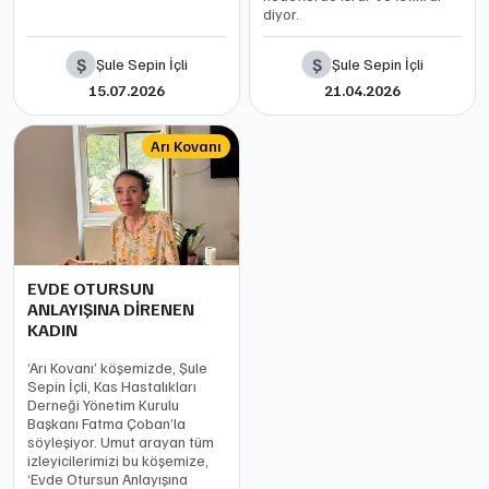
diyor.
Ş
Ş
Şule Sepin İçli
Şule Sepin İçli
15.07.2026
21.04.2026
Arı Kovanı
EVDE OTURSUN
ANLAYIŞINA DİRENEN
KADIN
‘Arı Kovanı’ köşemizde, Şule
Sepin İçli, Kas Hastalıkları
Derneği Yönetim Kurulu
Başkanı Fatma Çoban’la
söyleşiyor. Umut arayan tüm
izleyicilerimizi bu köşemize,
‘Evde Otursun Anlayışına