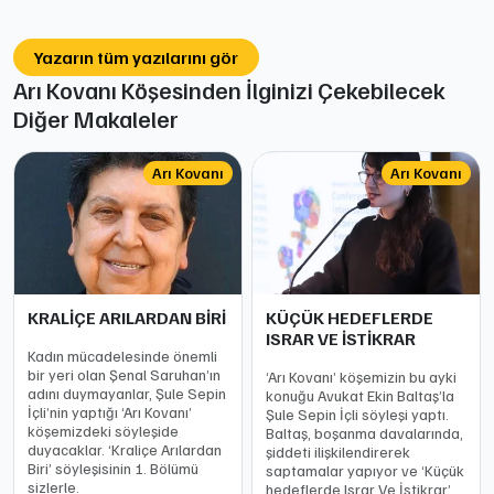
Yazarın tüm yazılarını gör
Arı Kovanı Köşesinden İlginizi Çekebilecek
Diğer Makaleler
Arı Kovanı
Arı Kovanı
KRALİÇE ARILARDAN BİRİ
KÜÇÜK HEDEFLERDE
ISRAR VE İSTİKRAR
Kadın mücadelesinde önemli
bir yeri olan Şenal Saruhan’ın
‘Arı Kovanı’ köşemizin bu ayki
adını duymayanlar, Şule Sepin
konuğu Avukat Ekin Baltaş’la
İçli’nin yaptığı ‘Arı Kovanı’
Şule Sepin İçli söyleşi yaptı.
köşemizdeki söyleşide
Baltaş, boşanma davalarında,
duyacaklar. ‘Kraliçe Arılardan
şiddeti ilişkilendirerek
Biri’ söyleşisinin 1. Bölümü
saptamalar yapıyor ve ‘Küçük
sizlerle.
hedeflerde Israr Ve İstikrar’