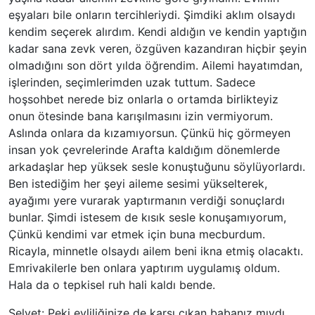
eşyaları bile onların tercihleriydi. Şimdiki aklım olsaydı
kendim seçerek alırdım. Kendi aldığın ve kendin yaptığın
kadar sana zevk veren, özgüven kazandıran hiçbir şeyin
olmadığını son dört yılda öğrendim. Ailemi hayatımdan,
işlerinden, seçimlerimden uzak tuttum. Sadece
hoşsohbet nerede biz onlarla o ortamda birlikteyiz
onun ötesinde bana karışılmasını izin vermiyorum.
Aslında onlara da kızamıyorsun. Çünkü hiç görmeyen
insan yok çevrelerinde Arafta kaldığım dönemlerde
arkadaşlar hep yüksek sesle konuştuğunu söylüyorlardı.
Ben istediğim her şeyi aileme sesimi yükselterek,
ayağımı yere vurarak yaptırmanın verdiği sonuçlardı
bunlar. Şimdi istesem de kısık sesle konuşamıyorum,
Çünkü kendimi var etmek için buna mecburdum.
Ricayla, minnetle olsaydı ailem beni ikna etmiş olacaktı.
Emrivakilerle ben onlara yaptırım uygulamış oldum.
Hala da o tepkisel ruh hali kaldı bende.
Selvet: Peki evliliğinize de karşı çıkan babanız mıydı,