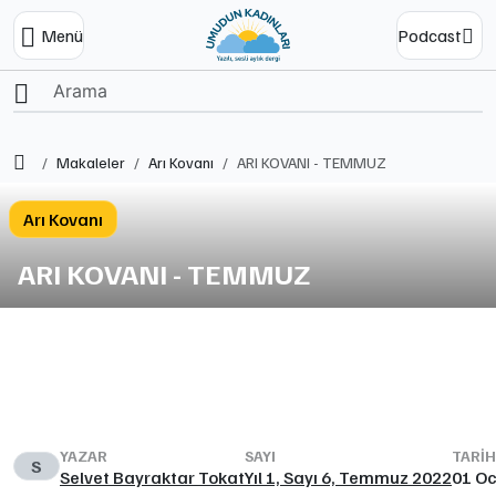
Menü
Podcast
Ana Sayfa
Makaleler
Arı Kovanı
ARI KOVANI - TEMMUZ
Arı Kovanı
ARI KOVANI - TEMMUZ
YAZAR
SAYI
TARIH
S
Selvet Bayraktar Tokat
Yıl 1, Sayı 6, Temmuz 2022
01 O