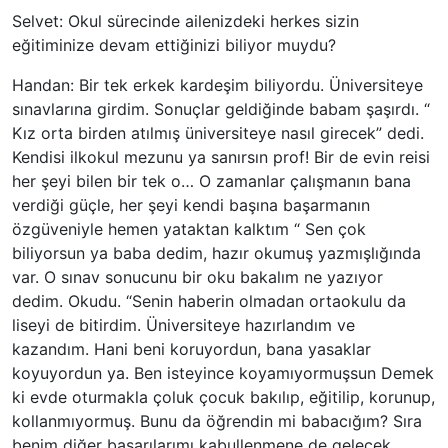
Selvet: Okul sürecinde ailenizdeki herkes sizin
eğitiminize devam ettiğinizi biliyor muydu?
Handan: Bir tek erkek kardeşim biliyordu. Üniversiteye
sınavlarına girdim. Sonuçlar geldiğinde babam şaşırdı. “
Kız orta birden atılmış üniversiteye nasıl girecek” dedi.
Kendisi ilkokul mezunu ya sanırsın prof! Bir de evin reisi
her şeyi bilen bir tek o… O zamanlar çalışmanın bana
verdiği güçle, her şeyi kendi başına başarmanın
özgüveniyle hemen yataktan kalktım “ Sen çok
biliyorsun ya baba dedim, hazır okumuş yazmışlığında
var. O sınav sonucunu bir oku bakalım ne yazıyor
dedim. Okudu. “Senin haberin olmadan ortaokulu da
liseyi de bitirdim. Üniversiteye hazırlandım ve
kazandım. Hani beni koruyordun, bana yasaklar
koyuyordun ya. Ben isteyince koyamıyormuşsun Demek
ki evde oturmakla çoluk çocuk bakılıp, eğitilip, korunup,
kollanmıyormuş. Bunu da öğrendin mi babacığım? Sıra
benim diğer başarılarımı kabullenmene de gelecek.