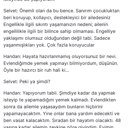
Selvet: Önemli olan da bu bence. Sanırım çocukluktan
beri koruyup, kollayıcı, destekleyici bir ailedesiniz
Engellikle ilgili sıkıntı yaşamanızın nedeni; ailenin
engellilikle ilgili bir bilince sahip olmaması. Engelliye
yaklaşımı olumsuz olduğundan değil tabi. Sadece
yaşanmışlıkları yok. Çok fazla koruyucular
Handan: Hayata hazırlanmamış oluyorsunuz bir nevi.
Evlendiğimde yemek yapmayı bilmiyordum, düşünün.
Öyle bir hazırcı bir ruh hali ki…
Selvet: Peki ya şimdi?
Handan: Yapıyorum tabii. Şimdiye kadar da yapmak
isteyip te yapamadığım yemek kalmadı. Evlendikten
sonra da ailemle yaşasaydım bunların hiçbirini
yapamayacaktım. Yine onlar bana yardım edecekti ve
ben vasat kalacaktım. Sıradan bir hayatım olacaktı. 48
yaşına kadar ailemin zevkine göre giyindim. Evimin