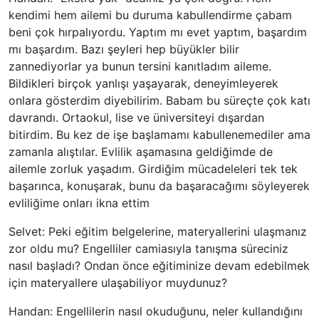
kendimi hem ailemi bu duruma kabullendirme çabam
beni çok hırpalıyordu. Yaptım mı evet yaptım, başardım
mı başardım. Bazı şeyleri hep büyükler bilir
zannediyorlar ya bunun tersini kanıtladım aileme.
Bildikleri birçok yanlışı yaşayarak, deneyimleyerek
onlara gösterdim diyebilirim. Babam bu süreçte çok katı
davrandı. Ortaokul, lise ve üniversiteyi dışardan
bitirdim. Bu kez de işe başlamamı kabullenemediler ama
zamanla alıştılar. Evlilik aşamasına geldiğimde de
ailemle zorluk yaşadım. Girdiğim mücadeleleri tek tek
başarınca, konuşarak, bunu da başaracağımı söyleyerek
evliliğime onları ikna ettim
Selvet: Peki eğitim belgelerine, materyallerini ulaşmanız
zor oldu mu? Engelliler camiasıyla tanışma süreciniz
nasıl başladı? Ondan önce eğitiminize devam edebilmek
için materyallere ulaşabiliyor muydunuz?
Handan: Engellilerin nasıl okuduğunu, neler kullandığını