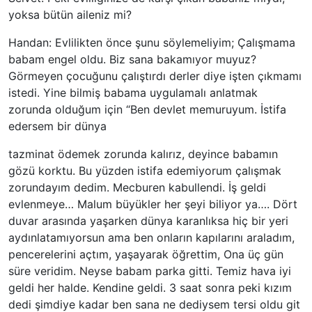
yoksa bütün aileniz mi?
Handan: Evlilikten önce şunu söylemeliyim; Çalışmama
babam engel oldu. Biz sana bakamıyor muyuz?
Görmeyen çocuğunu çalıştırdı derler diye işten çıkmamı
istedi. Yine bilmiş babama uygulamalı anlatmak
zorunda olduğum için “Ben devlet memuruyum. İstifa
edersem bir dünya
tazminat ödemek zorunda kalırız, deyince babamın
gözü korktu. Bu yüzden istifa edemiyorum çalışmak
zorundayım dedim. Mecburen kabullendi. İş geldi
evlenmeye… Malum büyükler her şeyi biliyor ya…. Dört
duvar arasında yaşarken dünya karanlıksa hiç bir yeri
aydınlatamıyorsun ama ben onların kapılarını araladım,
pencerelerini açtım, yaşayarak öğrettim, Ona üç gün
süre veridim. Neyse babam parka gitti. Temiz hava iyi
geldi her halde. Kendine geldi. 3 saat sonra peki kızım
dedi şimdiye kadar ben sana ne dediysem tersi oldu git