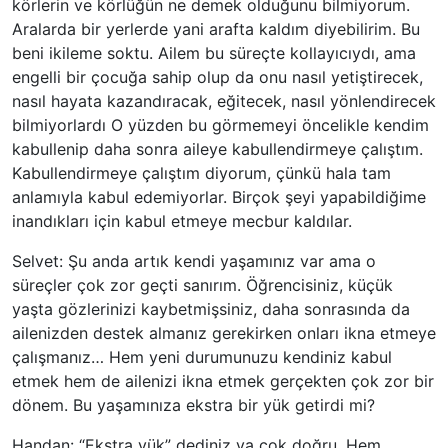
körlerin ve körlüğün ne demek olduğunu bilmiyorum.
Aralarda bir yerlerde yani arafta kaldım diyebilirim. Bu
beni ikileme soktu. Ailem bu süreçte kollayıcıydı, ama
engelli bir çocuğa sahip olup da onu nasıl yetiştirecek,
nasıl hayata kazandıracak, eğitecek, nasıl yönlendirecek
bilmiyorlardı O yüzden bu görmemeyi öncelikle kendim
kabullenip daha sonra aileye kabullendirmeye çalıştım.
Kabullendirmeye çalıştım diyorum, çünkü hala tam
anlamıyla kabul edemiyorlar. Birçok şeyi yapabildiğime
inandıkları için kabul etmeye mecbur kaldılar.
Selvet: Şu anda artık kendi yaşamınız var ama o
süreçler çok zor geçti sanırım. Öğrencisiniz, küçük
yaşta gözlerinizi kaybetmişsiniz, daha sonrasında da
ailenizden destek almanız gerekirken onları ikna etmeye
çalışmanız… Hem yeni durumunuzu kendiniz kabul
etmek hem de ailenizi ikna etmek gerçekten çok zor bir
dönem. Bu yaşamınıza ekstra bir yük getirdi mi?
Handan: “Ekstra yük” dediniz ya çok doğru. Hem