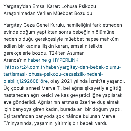
Yargıtay’dan Emsal Karar: Lohusa Psikozu
Araştırılmadan Verilen Müebbet Bozuldu
Yargıtay Ceza Genel Kurulu, hamileliğini fark etmeden
evinde doğum yaptıktan sonra bebeğinin ölümüne
neden olduğu gerekçesiyle müebbet hapse mahkûm
edilen bir kadına ilişkin kararı, emsal nitelikte
gerekçelerle bozdu. T24’ten Asuman
Aranca’nın
haberine g
HYPERLINK
"https://t24.com.tr/haber/yargitay-dan-bebek-olumu-
tartismasi-lohusa-psikozu-cezasizlik-nedeni-
olabilir,1292608"
öre
, olay 2021 yılında İzmit’te yaşandı.
Üç çocuk annesi Merve T., bel ağrısı şikayetiyle gittiği
hastaneden ağrı kesici ve kas gevşetici iğne yapılarak
eve gönderildi. Ağrılarının artması üzerine duş almak
için banyoya giren kadın, burada ani bir doğum yaptı.
Eşi tarafından banyoda şok hâlinde bulunan Merve
T.’
nin
yanında, yaşamını yitirmiş bir bebek vardı.