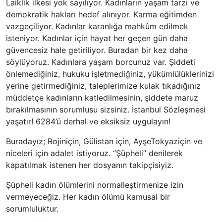
Laiklik ilkesi yok sayılıyor. Kadınların yaşam tarzı ve
demokratik hakları hedef alınıyor. Karma eğitimden
vazgeçiliyor. Kadınlar karanlığa mahkûm edilmek
isteniyor. Kadınlar için hayat her geçen gün daha
güvencesiz hale getiriliyor. Buradan bir kez daha
söylüyoruz. Kadınlara yaşam borcunuz var. Şiddeti
önlemediğiniz, hukuku işletmediğiniz, yükümlülüklerinizi
yerine getirmediğiniz, taleplerimize kulak tıkadığınız
müddetçe kadınların katledilmesinin, şiddete maruz
bırakılmasının sorumlusu sizsiniz. İstanbul Sözleşmesi
yaşatır! 6284’ü derhal ve eksiksiz uygulayın!
Buradayız;
Rojin
için, Gülistan için, Ayşe
Tokyaz
için ve
niceleri için adalet istiyoruz. “Şüpheli” denilerek
kapatılmak istenen her dosyanın takipçisiyiz.
Şüpheli kadın ölümlerini normalleştirmenize izin
vermeyeceğiz. Her kadın ölümü kamusal bir
sorumluluktur.