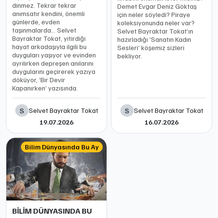
dinmez. Tekrar tekrar
Demet Evgar Deniz Göktaş
anımsatır kendini, önemli
için neler söyledi? Piraye
günlerde, evden
koleksiyonunda neler var?
taşınmalarda… Selvet
Selvet Bayraktar Tokat’ın
Bayraktar Tokat, yitirdiği
hazırladığı ‘Sanatın Kadın
hayat arkadaşıyla ilgili bu
Sesleri’ köşemiz sizleri
duyguları yaşıyor ve evinden
bekliyor.
ayrılırken depreşen anılarını
duygularını geçirerek yazıya
döküyor, ‘Bir Devir
Kapanırken’ yazısında.
S
S
Selvet Bayraktar Tokat
Selvet Bayraktar Tokat
19.07.2026
16.07.2026
Bilim Dünyasında Bu Ay
BİLİM DÜNYASINDA BU