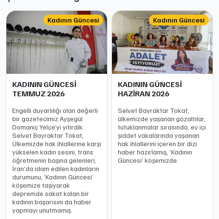
Kadının Güncesi
Kadının Güncesi
KADININ GÜNCESİ
KADININ GÜNCESİ
TEMMUZ 2026
HAZİRAN 2026
Engelli duyarlılığı olan değerli
Selvet Bayraktar Tokat,
bir gazetecimiz Ayşegül
ülkemizde yaşanan gözaltılar,
Domaniç Yelçe’yi yitirdik.
tutuklanmalar sırasında, ev içi
Selvet Bayraktar Tokat,
şiddet vakalarında yaşanan
Ülkemizde hak ihlallerine karşı
hak ihlallerini içeren bir dizi
yükselen kadın sesini, trans
haber hazırlamış, ‘Kadının
öğretmenin başına gelenleri,
Güncesi’ köşemizde.
İran’da idam edilen kadınların
durumunu, ‘Kadının Güncesi’
köşemize taşıyarak
depremde sakat kalan bir
kadının başarısını da haber
yapmayı unutmamış.