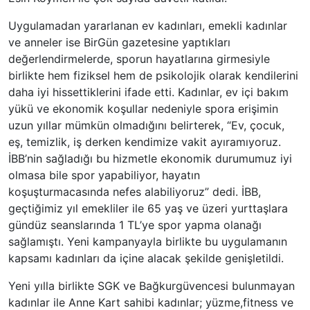
Uygulamadan yararlanan ev kadınları, emekli kadınlar
ve anneler ise
BirGün
gazetesine yaptıkları
değerlendirmelerde, sporun hayatlarına girmesiyle
birlikte hem fiziksel hem de psikolojik olarak kendilerini
daha iyi hissettiklerini ifade etti. Kadınlar, ev içi bakım
yükü ve ekonomik koşullar nedeniyle spora erişimin
uzun yıllar mümkün olmadığını belirterek, “Ev, çocuk,
eş, temizlik, iş derken kendimize vakit ayıramıyoruz.
İBB’nin sağladığı bu hizmetle ekonomik durumumuz iyi
olmasa bile spor yapabiliyor, hayatın
koşuşturmacasında nefes alabiliyoruz” dedi. İBB,
geçtiğimiz yıl emekliler ile 65 yaş ve üzeri yurttaşlara
gündüz seanslarında 1 TL’ye spor yapma olanağı
sağlamıştı. Yeni kampanyayla birlikte bu uygulamanın
kapsamı kadınları da içine alacak şekilde genişletildi.
Yeni yılla birlikte SGK ve
Bağkur
güvencesi bulunmayan
kadınlar ile Anne Kart sahibi kadınlar; yüzme,
fitness
ve