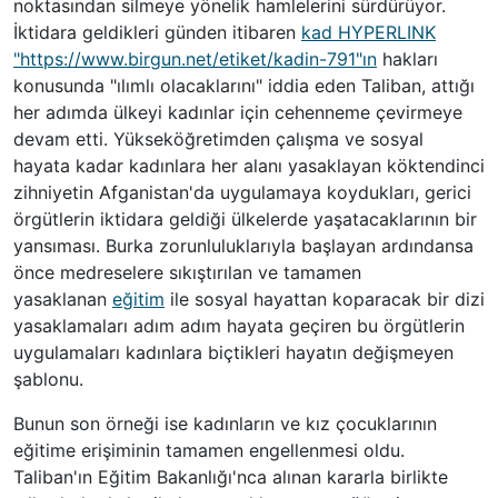
noktasından silmeye yönelik hamlelerini sürdürüyor.
İktidara geldikleri günden itibaren
kad
HYPERLINK
"https://www.birgun.net/etiket/kadin-791"
ın
hakları
konusunda "ılımlı olacaklarını" iddia eden Taliban, attığı
her adımda ülkeyi kadınlar için cehenneme çevirmeye
devam etti. Yükseköğretimden çalışma ve sosyal
hayata kadar kadınlara her alanı yasaklayan köktendinci
zihniyetin Afganistan'da uygulamaya koydukları, gerici
örgütlerin iktidara geldiği ülkelerde yaşatacaklarının bir
yansıması. Burka zorunluluklarıyla başlayan ardındansa
önce medreselere sıkıştırılan ve tamamen
yasaklanan
eğitim
ile sosyal hayattan koparacak bir dizi
yasaklamaları adım adım hayata geçiren bu örgütlerin
uygulamaları kadınlara biçtikleri hayatın değişmeyen
şablonu.
Bunun son örneği ise kadınların ve kız çocuklarının
eğitime erişiminin tamamen engellenmesi oldu.
Taliban'ın Eğitim Bakanlığı'nca alınan kararla birlikte