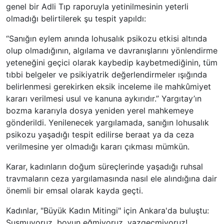
genel bir Adli Tıp raporuyla yetinilmesinin yeterli
olmadığı belirtilerek şu tespit yapıldı:
“Sanığın eylem anında lohusalık psikozu etkisi altında
olup olmadığının, algılama ve davranışlarını yönlendirme
yeteneğini geçici olarak kaybedip kaybetmediğinin, tüm
tıbbi belgeler ve psikiyatrik değerlendirmeler ışığında
belirlenmesi gerekirken eksik inceleme ile mahkûmiyet
kararı verilmesi usul ve kanuna aykırıdır.” Yargıtay’ın
bozma kararıyla dosya yeniden yerel mahkemeye
gönderildi. Yenilenecek yargılamada, sanığın lohusalık
psikozu yaşadığı tespit edilirse beraat ya da ceza
verilmesine yer olmadığı kararı çıkması mümkün.
Karar, kadınların doğum süreçlerinde yaşadığı ruhsal
travmaların ceza yargılamasında nasıl ele alındığına dair
önemli bir emsal olarak kayda geçti.
Kadınlar, "Büyük Kadın Mitingi" için Ankara'da buluştu:
Susmuyoruz, boyun eğmiyoruz, vazgeçmiyoruz!