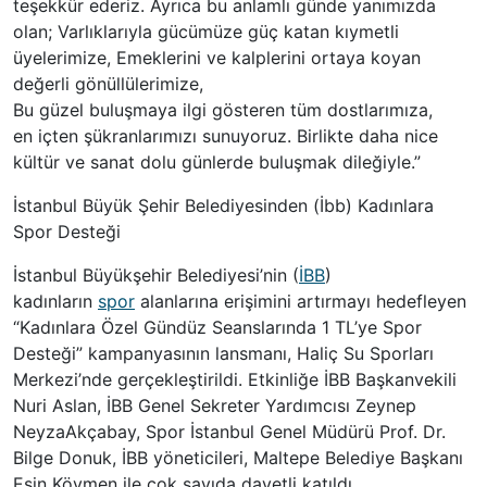
teşekkür ederiz. Ayrıca bu anlamlı günde yanımızda
olan; Varlıklarıyla gücümüze güç katan kıymetli
üyelerimize, Emeklerini ve kalplerini ortaya koyan
değerli gönüllülerimize,
Bu güzel buluşmaya ilgi gösteren tüm dostlarımıza,
en içten şükranlarımızı sunuyoruz. Birlikte daha nice
kültür ve sanat dolu günlerde buluşmak dileğiyle.”
İstanbul Büyük Şehir Belediyesinden (
İbb
) Kadınlara
Spor Desteği
İstanbul Büyükşehir Belediyesi’nin (
İBB
)
kadınların
spor
alanlarına erişimini artırmayı hedefleyen
“Kadınlara Özel Gündüz Seanslarında 1 TL’ye Spor
Desteği” kampanyasının lansmanı, Haliç Su Sporları
Merkezi’nde gerçekleştirildi. Etkinliğe İBB Başkanvekili
Nuri Aslan, İBB Genel Sekreter Yardımcısı Zeynep
Neyza
Akçabay
, Spor İstanbul Genel Müdürü Prof. Dr.
Bilge Donuk, İBB yöneticileri, Maltepe Belediye Başkanı
Esin Köymen ile çok sayıda davetli katıldı.