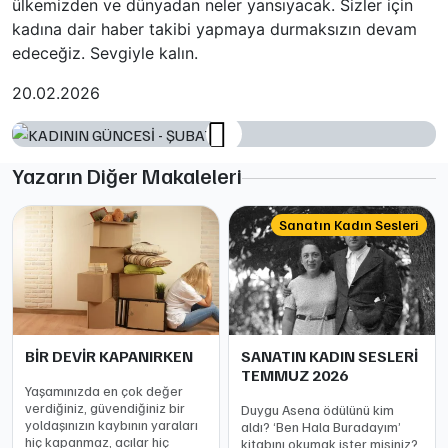
ülkemizden ve dünyadan neler yansıyacak. Sizler için
kadına dair haber takibi yapmaya durmaksızın devam
edeceğiz. Sevgiyle kalın.
20.02.2026
Yazarın Diğer Makaleleri
Sanatın Kadın Sesleri
BİR DEVİR KAPANIRKEN
SANATIN KADIN SESLERİ
TEMMUZ 2026
Yaşamınızda en çok değer
verdiğiniz, güvendiğiniz bir
Duygu Asena ödülünü kim
yoldaşınızın kaybının yaraları
aldı? ‘Ben Hala Buradayım’
hiç kapanmaz, acılar hiç
kitabını okumak ister misiniz?