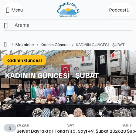
Menü
Podcast
Ana Sayfa
Makaleler
Kadının Güncesi
KADININ GÜNCESİ - ŞUBAT
Kadının Güncesi
KADININ GÜNCESİ - ŞUBAT
YAZAR
SAYI
TARIH
S
Selvet Bayraktar Tokat
Yıl 5, Sayı 49, Şubat 2026
20 Şub