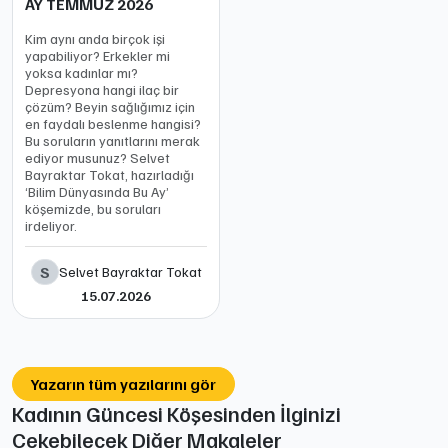
AY TEMMUZ 2026
Kim aynı anda birçok işi
yapabiliyor? Erkekler mi
yoksa kadınlar mı?
Depresyona hangi ilaç bir
çözüm? Beyin sağlığımız için
en faydalı beslenme hangisi?
Bu soruların yanıtlarını merak
ediyor musunuz? Selvet
Bayraktar Tokat, hazırladığı
‘Bilim Dünyasında Bu Ay’
köşemizde, bu soruları
irdeliyor.
S
Selvet Bayraktar Tokat
15.07.2026
Yazarın tüm yazılarını gör
Kadının Güncesi Köşesinden İlginizi
Çekebilecek Diğer Makaleler