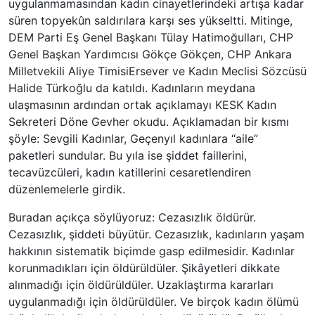
uygulanmamasından kadın cinayetlerindeki artışa kadar
süren topyekûn saldırılara karşı ses yükseltti. Mitinge,
DEM Parti Eş Genel Başkanı Tülay
Hatimoğulları
, CHP
Genel Başkan Yardımcısı Gökçe Gökçen, CHP Ankara
Milletvekili Aliye
Timisi
Ersever ve Kadın Meclisi Sözcüsü
Halide Türkoğlu da katıldı. Kadınların meydana
ulaşmasının ardından ortak açıklamayı KESK Kadın
Sekreteri Döne Gevher okudu. Açıklamadan bir kısmı
şöyle: Sevgili Kadınlar, Geçen
yıl kadınlara “aile”
paketleri sundular. Bu yıla ise şiddet faillerini,
tecavüzcüleri, kadın katillerini cesaretlendiren
düzenlemelerle girdik.
Buradan açıkça söylüyoruz: Cezasızlık öldürür.
Cezasızlık, şiddeti büyütür. Cezasızlık, kadınların yaşam
hakkının sistematik biçimde gasp edilmesidir. Kadınlar
korunmadıkları için öldürüldüler. Şikâyetleri dikkate
alınmadığı için öldürüldüler. Uzaklaştırma kararları
uygulanmadığı için öldürüldüler. Ve birçok kadın ölümü