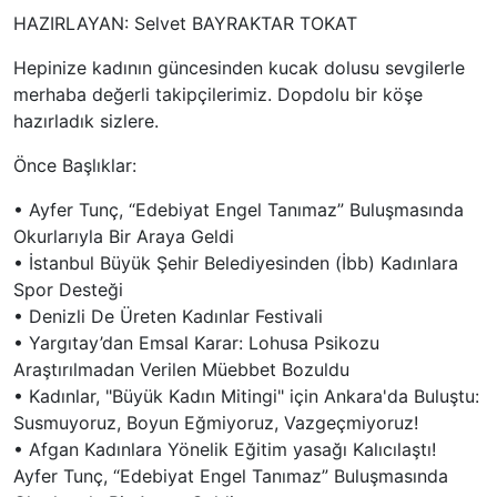
HAZIRLAYAN:
Selvet
BAYRAKTAR TOKAT
Hepinize kadının güncesinden kucak dolusu sevgilerle
merhaba değerli takipçilerimiz. Dopdolu bir köşe
hazırladık sizlere.
Önce Başlıklar:
•
Ayfer Tunç, “Edebiyat Engel Tanımaz” Buluşmasında
Okurlarıyla Bir Araya Geldi
•
İstanbul Büyük Şehir Belediyesinden (
İbb
) Kadınlara
Spor Desteği
•
Denizli De Üreten Kadınlar Festivali
•
Yargıtay’dan Emsal Karar: Lohusa Psikozu
Araştırılmadan Verilen Müebbet Bozuldu
•
Kadınlar, "Büyük Kadın Mitingi"
i
çin Ankara'da Buluştu:
Susmuyoruz, Boyun Eğmiyoruz, Vazgeçmiyoruz!
•
Afgan Kadınlara Yönelik Eğitim yasağı Kalıcılaştı!
Ayfer Tunç, “Edebiyat Engel Tanımaz” Buluşmasında