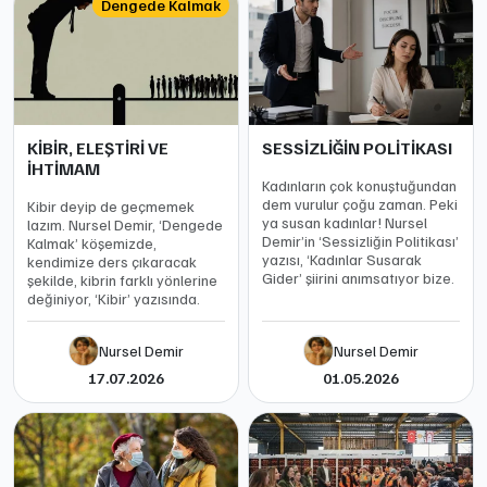
Dengede Kalmak
KİBİR, ELEŞTİRİ VE
SESSİZLİĞİN POLİTİKASI
İHTİMAM
Kadınların çok konuştuğundan
dem vurulur çoğu zaman. Peki
Kibir deyip de geçmemek
ya susan kadınlar! Nursel
lazım. Nursel Demir, ‘Dengede
Demir’in ‘Sessizliğin Politikası’
Kalmak’ köşemizde,
yazısı, ‘Kadınlar Susarak
kendimize ders çıkaracak
Gider’ şiirini anımsatıyor bize.
şekilde, kibrin farklı yönlerine
değiniyor, ‘Kibir’ yazısında.
Nursel Demir
Nursel Demir
17.07.2026
01.05.2026