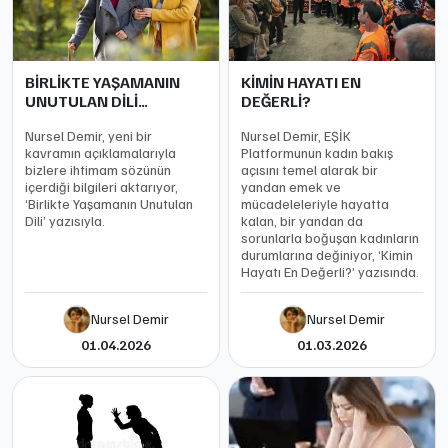
BİRLİKTE YAŞAMANIN
KİMİN HAYATI EN
UNUTULAN DİLİ…
DEĞERLİ?
Nursel Demir, yeni bir
Nursel Demir, EŞİK
kavramın açıklamalarıyla
Platformunun kadın bakış
bizlere ihtimam sözünün
açısını temel alarak bir
içerdiği bilgileri aktarıyor,
yandan emek ve
‘Birlikte Yaşamanın Unutulan
mücadeleleriyle hayatta
Dili’ yazısıyla.
kalan, bir yandan da
sorunlarla boğuşan kadınların
durumlarına değiniyor, ‘Kimin
Hayatı En Değerli?’ yazısında.
Nursel Demir
Nursel Demir
01.04.2026
01.03.2026